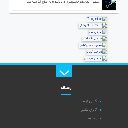
لندکروزر یک‌میلیون کیلومتری در ویکتوریا به حراج گذاشته شد
رسـانه
گالری فیلم
گالری عکس
پادکست