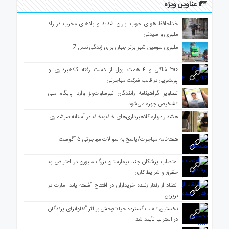
عناوین ویژه
خداحافظ هوای خوب؛ باران شدید و بادهای مخرب در راه
ملبورن و سیدنی
ملبورن سومین شهر برتر جهان برای زندگی نسل Z
۳۰۰ شاکی و ۴ همت پول از دست رفته؛ کلاهبرداری و
پولشویی در قالب شرکت مهاجرتی
تصاویر گواهینامه رانندگان نیوساوت‌ولز وارد پایگاه ملی
تشخیص چهره می‌شود
هشدار درباره کلاهبرداری‌های خانه‌به‌خانه در آستانه سرشماری
هفته‌نامه مهاجرت/پاسخ به سوالات مهاجرتی ۵ آگوست
اعتصاب پزشکان چند بیمارستان بزرگ ملبورن در اعتراض به
حقوق و شرایط کاری
انتقاد از رفتار زننده خریداران در افتتاح آشفته پاندا مارت در
بریزبن
نخستین تلفات گسترده حیات‌وحش بر اثر آنفلوانزای پرندگان
در استرالیا تأیید شد