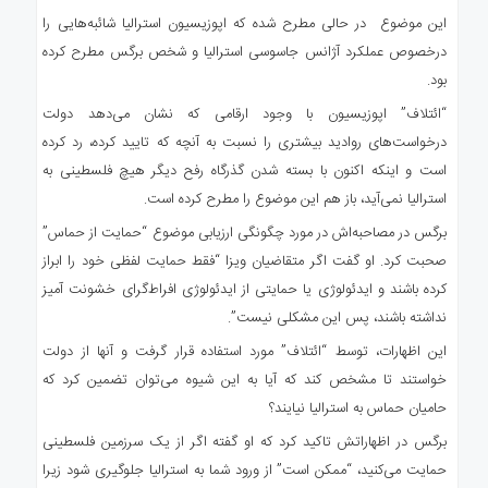
این موضوع در حالی مطرح شده که اپوزیسیون استرالیا شائبه‌هایی را
درخصوص عملکرد آژانس جاسوسی استرالیا و شخص برگس مطرح کرده
بود.
“ائتلاف” اپوزیسیون با وجود ارقامی که نشان می‌دهد دولت
درخواست‌های روادید بیشتری را نسبت به آنچه که تایید کرده، رد کرده
است و اینکه اکنون با بسته شدن گذرگاه رفح دیگر هیچ فلسطینی به
استرالیا نمی‌آید، باز هم این موضوع را مطرح کرده است.
برگس در مصاحبه‌اش در مورد چگونگی ارزیابی موضوع “حمایت از حماس”
صحبت کرد. او گفت اگر متقاضیان ویزا “فقط حمایت لفظی خود را ابراز
کرده باشند و ایدئولوژی یا حمایتی از ایدئولوژی افراط‌گرای خشونت آمیز
نداشته باشند، پس این مشکلی نیست”.
این اظهارات، توسط “ائتلاف” مورد استفاده قرار گرفت و آنها از دولت
خواستند تا مشخص کند که آیا به این شیوه می‌توان تضمین کرد که
حامیان حماس به استرالیا نیایند؟
برگس در اظهاراتش تاکید کرد که او گفته اگر از یک سرزمین فلسطینی
حمایت می‌کنید، “ممکن است” از ورود شما به استرالیا جلوگیری شود زیرا