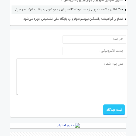
ملبورن سومین شهر برتر جهان برای زندگی نسل Z
۳۰۰ شاکی و ۴ همت پول از دست رفته؛ کلاهبرداری و پولشویی در قالب شرکت مهاجرتی
تصاویر گواهینامه رانندگان نیوساوت‌ولز وارد پایگاه ملی تشخیص چهره می‌شود
ارسال دیدگاه