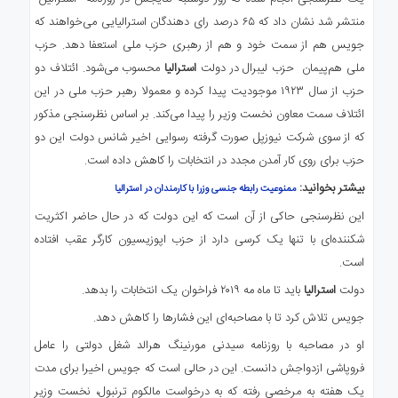
منتشر شد نشان داد که ۶۵ درصد رای دهندگان استرالیایی می‌خواهند که
جویس هم از سمت خود و هم از رهبری حزب ملی استعفا دهد. حزب
ملی هم‌پیمان حزب لیبرال در دولت
استرالیا
محسوب می‌شود. ائتلاف دو
حزب از سال ۱۹۲۳ موجودیت پیدا کرده و معمولا رهبر حزب ملی در این
ائتلاف سمت معاون نخست وزیر را پیدا می‌کند. بر اساس نظرسنجی مذکور
که از سوی شرکت نیوزپل صورت گرفته رسوایی اخیر شانس دولت این دو
حزب برای روی کار آمدن مجدد در انتخابات را کاهش داده است.
بیشتر بخوانید:
ممنوعیت رابطه جنسی وزرا با کارمندان در استرالیا
این نظرسنجی حاکی از آن است که این دولت که در حال حاضر اکثریت
شکننده‌ای با تنها یک کرسی دارد از حزب اپوزیسیون کارگر عقب افتاده
است.
دولت
استرالیا
باید تا ماه مه ۲۰۱۹ فراخوان یک انتخابات را بدهد.
جویس تلاش کرد تا با مصاحبه‌ای این فشارها را کاهش دهد.
او در مصاحبه با روزنامه سیدنی مورنینگ هرالد شغل دولتی را عامل
فروپاشی ازدواجش دانست. این در حالی است که جویس اخیرا برای مدت
یک هفته‌ به مرخصی رفته که به درخواست مالکوم ترنبول، نخست وزیر