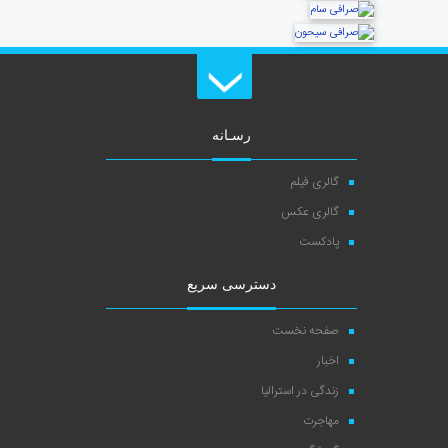
رسـانه
گالری فیلم
گالری عکس
پادکست
دسترسی سریع
صفحه نخست
اخبار
زندگی در استرالیا
مهاجرت