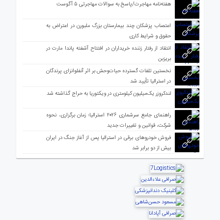
هفته‌نامه مهاجرت/پاسخ به سوالات مهاجرتی ۵ آگوست
اعتصاب پزشکان چند بیمارستان بزرگ ملبورن در اعتراض به
حقوق و شرایط کاری
انتقاد از رفتار زننده خریداران در افتتاح آشفته پاندا مارت در
بریزبن
نخستین تلفات گسترده حیات‌وحش بر اثر آنفلوانزای پرندگان
در استرالیا تأیید شد
لندکروزر یک‌میلیون کیلومتری در ویکتوریا به حراج گذاشته شد
راهنمای جامع سرشماری ۲۰۲۶ استرالیا؛ زمان برگزاری، نحوه
شرکت، قوانین و تغییرات جدید
فروش خودروهای برقی در استرالیا پس از آغاز جنگ در ایران
بیش از دو برابر شد