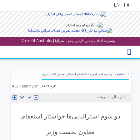
EN
FA
منوی
اصلی
وبسایت اطلاع رسانی فارسی زبانان استرالیا | Voice Of Australia
خانه
خبار
جشن
ها
اخبار
»
» دو سوم استرالیایی‌ها خواستار استعفای معاون نخست وزیر
و
تاریخ انتشار : 1396/12/01 - 9:00
رویداد
ها
ارسال
پرینت
الری
دو سوم استرالیایی‌ها خواستار استعفای
پادکست
معاون نخست وزیر
انستنی