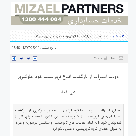
ی
استرالیا
درباره
ما
ارتباط
اخبار
»
» دولت استرالیا از بازگشت اتباع تروریست خود جلوگیری می کند
با
ما
تاریخ انتشار : 1397/05/19 - 15:45
ارسال
پرینت
دولت استرالیا از بازگشت اتباع تروریست خود جلوگیری
می کند
صدای استرالیا - دولت 'مالکوم ترنبول' به منظور جلوگیری از بازگشت
استرالیایی‌های تروریست از خاورمیانه به این کشور، تابعیت پنج نفر از
شهروندان خود را به اتهام فعالیت های تروریستی و جنگیدن در سوریه و عراق
به عنوان اعضای گروه تروریستی 'داعش'، لغو کرد.