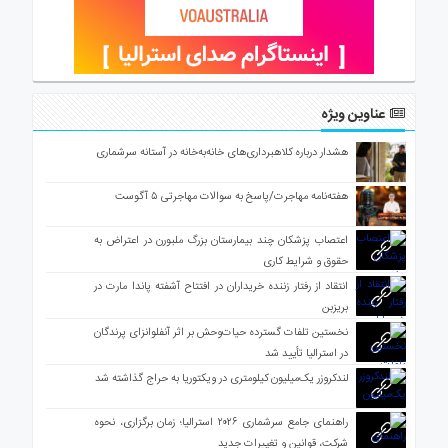
عناوین ویژه
هشدار درباره کلاهبرداری‌های خانه‌به‌خانه در آستانه سرشماری
هفته‌نامه مهاجرت/پاسخ به سوالات مهاجرتی ۵ آگوست
اعتصاب پزشکان چند بیمارستان بزرگ ملبورن در اعتراض به
حقوق و شرایط کاری
انتقاد از رفتار زننده خریداران در افتتاح آشفته پاندا مارت در
بریزبن
نخستین تلفات گسترده حیات‌وحش بر اثر آنفلوانزای پرندگان
در استرالیا تأیید شد
لندکروزر یک‌میلیون کیلومتری در ویکتوریا به حراج گذاشته شد
راهنمای جامع سرشماری ۲۰۲۶ استرالیا؛ زمان برگزاری، نحوه
شرکت، قوانین و تغییرات جدید