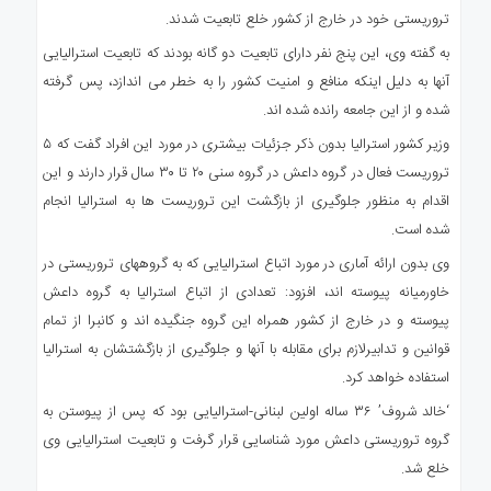
تروریستی خود در خارج از کشور خلع تابعیت شدند.
به گفته وی، این پنج نفر دارای تابعیت دو گانه بودند که تابعیت استرالیایی
آنها به دلیل اینکه منافع و امنیت کشور را به خطر می اندازد، پس گرفته
شده و از این جامعه رانده شده اند.
وزیر کشور استرالیا بدون ذکر جزئیات بیشتری در مورد این افراد گفت که ۵
تروریست فعال در گروه داعش در گروه سنی ۲۰ تا ۳۰ سال قرار دارند و این
اقدام به منظور جلوگیری از بازگشت این تروریست ها به استرالیا انجام
شده است.
وی بدون ارائه آماری در مورد اتباع استرالیایی که به گروههای تروریستی در
خاورمیانه پیوسته اند، افزود: تعدادی از اتباع استرالیا به گروه داعش
پیوسته و در خارج از کشور همراه این گروه جنگیده اند و کانبرا از تمام
قوانین و تدابیرلازم برای مقابله با آنها و جلوگیری از بازگشتشان به استرالیا
استفاده خواهد کرد.
‘خالد شروف’ ۳۶ ساله اولین لبنانی-استرالیایی بود که پس از پیوستن به
گروه تروریستی داعش مورد شناسایی قرار گرفت و تابعیت استرالیایی وی
خلع شد.