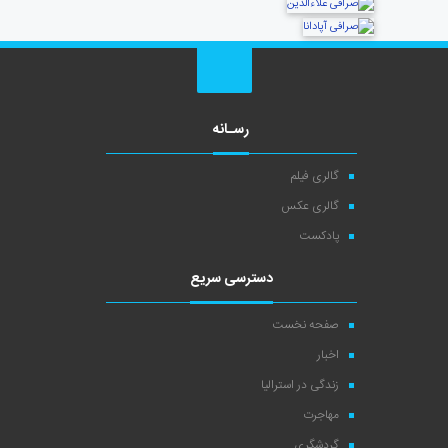
رسـانه
گالری فیلم
گالری عکس
پادکست
دسترسی سریع
صفحه نخست
اخبار
زندگی در استرالیا
مهاجرت
گردشگری