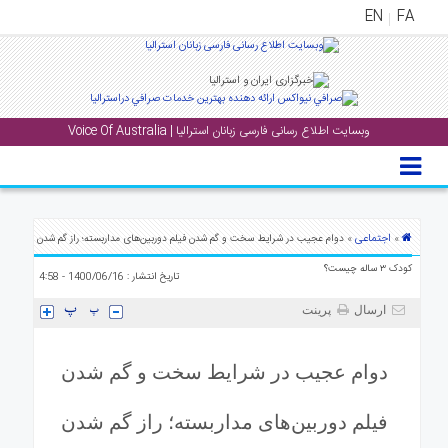
EN
FA
منوی
اصلی
وبسایت اطلاع رسانی فارسی زبانان استرالیا | Voice Of Australia
خانه
بار
جشن
ها
اجتماعی
»
» دوام عجیب در شرایط سخت و گم شدن فیلم دوربین‌های مداربسته؛ راز گم شدن
و
کودک ۳ ساله چیست؟
تاریخ انتشار : 1400/06/16 - 4:58
رویداد
ها
ارسال
پرینت
لری
دوام عجیب در شرایط سخت و گم شدن
پادکست
فیلم دوربین‌های مداربسته؛ راز گم شدن
نستنی