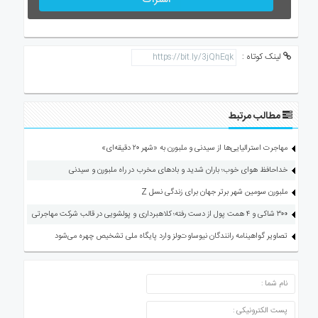
اشتراک
لینک کوتاه :
مطالب مرتبط
مهاجرت استرالیایی‌ها از سیدنی و ملبورن به «شهر ۲۰ دقیقه‌ای»
خداحافظ هوای خوب؛ باران شدید و بادهای مخرب در راه ملبورن و سیدنی
ملبورن سومین شهر برتر جهان برای زندگی نسل Z
۳۰۰ شاکی و ۴ همت پول از دست رفته؛ کلاهبرداری و پولشویی در قالب شرکت مهاجرتی
تصاویر گواهینامه رانندگان نیوساوت‌ولز وارد پایگاه ملی تشخیص چهره می‌شود
ارسال دیدگاه