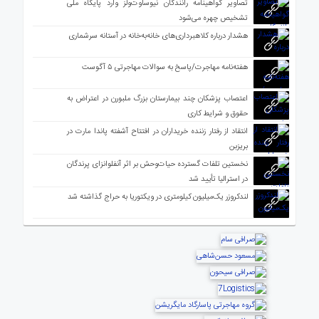
تصاویر گواهینامه رانندگان نیوساوت‌ولز وارد پایگاه ملی
تشخیص چهره می‌شود
هشدار درباره کلاهبرداری‌های خانه‌به‌خانه در آستانه سرشماری
هفته‌نامه مهاجرت/پاسخ به سوالات مهاجرتی ۵ آگوست
اعتصاب پزشکان چند بیمارستان بزرگ ملبورن در اعتراض به
حقوق و شرایط کاری
انتقاد از رفتار زننده خریداران در افتتاح آشفته پاندا مارت در
بریزبن
نخستین تلفات گسترده حیات‌وحش بر اثر آنفلوانزای پرندگان
در استرالیا تأیید شد
لندکروزر یک‌میلیون کیلومتری در ویکتوریا به حراج گذاشته شد