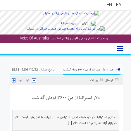
EN
FA
منوی
اصلی
وبسایت اطلاع رسانی فارسی زبانان استرالیا | Voice Of Australia
خانه
بار
جشن
ها
اخبار
»
» دلار استرالیا از مرز ۳۶۰۰ تومان گذشت
تاریخ انتشار : 1396/10/22 - 15:24
و
ارسال
پرینت
رویداد
ها
دلار استرالیا از مرز ۳۶۰۰ تومان گذشت
لری
پادکست
صدای استرالیا- در دو هفته اخیر، اعتراض‌ها در ایران، با افزایش قیمت دلار
در بازار آزاد همراه بوده است. دلار […]
نستنی