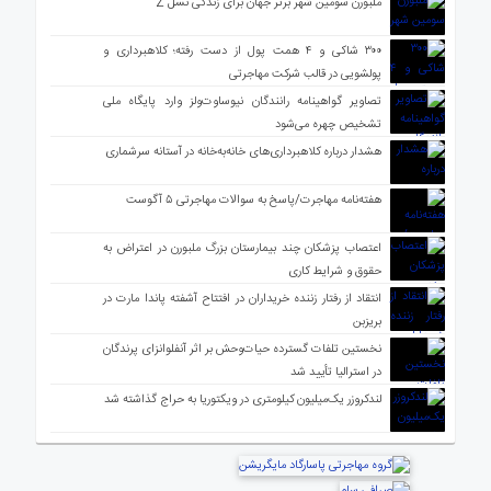
ملبورن سومین شهر برتر جهان برای زندگی نسل Z
۳۰۰ شاکی و ۴ همت پول از دست رفته؛ کلاهبرداری و
پولشویی در قالب شرکت مهاجرتی
تصاویر گواهینامه رانندگان نیوساوت‌ولز وارد پایگاه ملی
تشخیص چهره می‌شود
هشدار درباره کلاهبرداری‌های خانه‌به‌خانه در آستانه سرشماری
هفته‌نامه مهاجرت/پاسخ به سوالات مهاجرتی ۵ آگوست
اعتصاب پزشکان چند بیمارستان بزرگ ملبورن در اعتراض به
حقوق و شرایط کاری
انتقاد از رفتار زننده خریداران در افتتاح آشفته پاندا مارت در
بریزبن
نخستین تلفات گسترده حیات‌وحش بر اثر آنفلوانزای پرندگان
در استرالیا تأیید شد
لندکروزر یک‌میلیون کیلومتری در ویکتوریا به حراج گذاشته شد