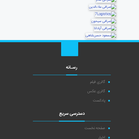
رسـانه
گالری فیلم
گالری عکس
پادکست
دسترسی سریع
صفحه نخست
اخبار