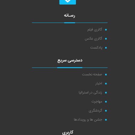
رسـانه
گالری فیلم
گالری عکس
پادکست
دسترسی سریع
صفحه نخست
اخبار
زندگی در استرالیا
مهاجرت
گردشگری
جشن ها و رویدادها
کاربری