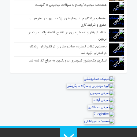
هفته‌نامه مهاجرت/پاسخ به سوالات مهاجرتی ۵ آگوست
اعتصاب پزشکان چند بیمارستان بزرگ ملبورن در اعتراض به
حقوق و شرایط کاری
انتقاد از رفتار زننده خریداران در افتتاح آشفته پاندا مارت در
بریزبن
نخستین تلفات گسترده حیات‌وحش بر اثر آنفلوانزای پرندگان
در استرالیا تأیید شد
لندکروزر یک‌میلیون کیلومتری در ویکتوریا به حراج گذاشته شد