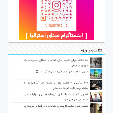
عناوین ویژه
خداحافظ هوای خوب؛ باران شدید و بادهای مخرب در راه
ملبورن و سیدنی
ملبورن سومین شهر برتر جهان برای زندگی نسل Z
۳۰۰ شاکی و ۴ همت پول از دست رفته؛ کلاهبرداری و
پولشویی در قالب شرکت مهاجرتی
تصاویر گواهینامه رانندگان نیوساوت‌ولز وارد پایگاه ملی
تشخیص چهره می‌شود
هشدار درباره کلاهبرداری‌های خانه‌به‌خانه در آستانه سرشماری