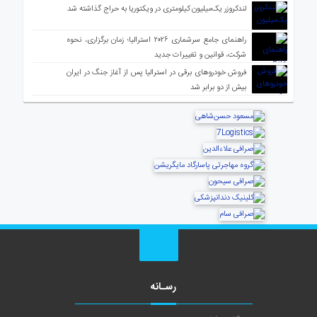
لندکروزر یک‌میلیون کیلومتری در ویکتوریا به حراج گذاشته شد
راهنمای جامع سرشماری ۲۰۲۶ استرالیا؛ زمان برگزاری، نحوه
شرکت، قوانین و تغییرات جدید
فروش خودروهای برقی در استرالیا پس از آغاز جنگ در ایران
بیش از دو برابر شد
رسـانه