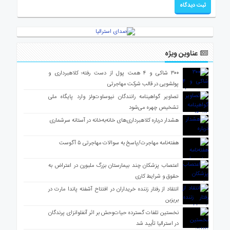
عناوین ویژه
۳۰۰ شاکی و ۴ همت پول از دست رفته؛ کلاهبرداری و
پولشویی در قالب شرکت مهاجرتی
تصاویر گواهینامه رانندگان نیوساوت‌ولز وارد پایگاه ملی
تشخیص چهره می‌شود
هشدار درباره کلاهبرداری‌های خانه‌به‌خانه در آستانه سرشماری
هفته‌نامه مهاجرت/پاسخ به سوالات مهاجرتی ۵ آگوست
اعتصاب پزشکان چند بیمارستان بزرگ ملبورن در اعتراض به
حقوق و شرایط کاری
انتقاد از رفتار زننده خریداران در افتتاح آشفته پاندا مارت در
بریزبن
نخستین تلفات گسترده حیات‌وحش بر اثر آنفلوانزای پرندگان
در استرالیا تأیید شد