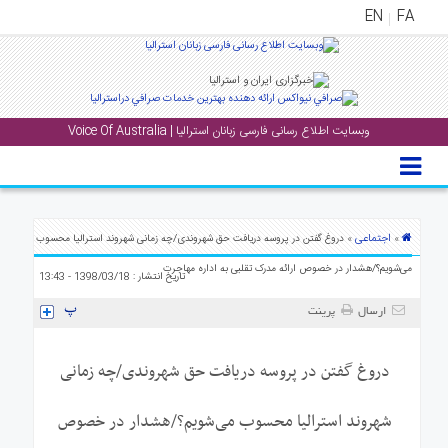
EN
FA
منوی
اصلی
وبسایت اطلاع رسانی فارسی زبانان استرالیا | Voice Of Australia
خانه
بار
جشن
ها
اجتماعی
»
» دروغ گفتن در پروسه دریافت حق شهروندی/چه زمانی شهروند استرالیا محسوب
و
می‌شویم؟/هشدار در خصوص ارائه مدرک تقلبی به اداره مهاجرت
تاریخ انتشار : 1398/03/18 - 13:43
رویداد
ها
ارسال
پرینت
لری
دروغ گفتن در پروسه دریافت حق شهروندی/چه زمانی
پادکست
شهروند استرالیا محسوب می‌شویم؟/هشدار در خصوص
نستنی