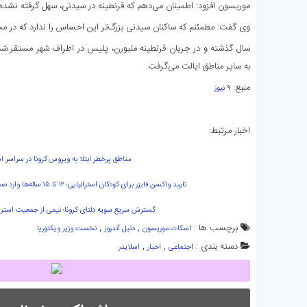
موریسون افزود: اطمینان می‌دهم که قرنطینه در سیدنی، سهل گرفته نشده ا
وی گفت: مطمئنم که ساکنان سیدنی بزرگ‌تر این احساس را ندارد که در 
سال گذشته و در جریان قرنطینه ملبورن، پلیس در اطراف شهر مستقر شد 
به سایر مناطق ایالت می‌گرفت.
منبع:
۹ نیوز
اخبار مرتبط:
مناطق پرخطر ابتلا به ویروس کرونا در سراسر است
تایید واکسن فایزر برای کودکان استرالیایی؛ ۱۲ تا ۱۵ ساله‌ها وارد صف واکسیناسیون می‌شوند
گسترش سریع سویه دلتای کرونا؛ نیمی از جمعیت استرال
برچسب ها :
,
,
اسکات موریسون
دنیل آندروز
نخست وزیر ویکتوریا
دسته بندی :
,
,
اجتماعی
اخبار
اسلایدر