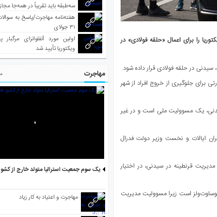
سه‌طبقه باید تقریباً در همه‌جا مجاز
هفته‌نامه مهاجرت/پاسخ به سوالا
۳۱ جولای
اولین مورد آنفلوانزای مرگبار پ
ریا را برای اعمال «حلقه فولادی» در
ویکتوریا تأیید شد
، سیدنی در حلقه فولادی قرار داده شود.
مهاجرت
مط
تی برای جلوگیری از خروج افراد از شهر
یدنی، یک مسوولیت ملی است و در غیر
ران ایالات و نخست وزیر دولت فدرال
مدیریت قرنطینه در سیدنی، در اختیار
یک سوم جمعیت استرالیا متولد خارج از کشو
یوساوت‌ولز است زیرا مسوولیت مدیریت
مهاجرت و اعتیاد به کار زیاد