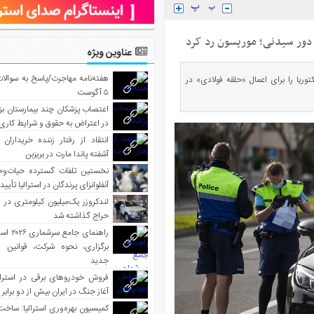
دور سیدنی؛ موریسون رد کرد
عناوین ویژه
هفته‌نامه مهاجرت/پاسخ به سوالا
ریا را برای اعمال «حلقه فولادی» در
۵ آگوست
اعتصاب پزشکان چند بیمارستان بز
در اعتراض به حقوق و شرایط کاری
انتقاد از رفتار زننده خریداران 
آشفته پاندا مارت در بریزبن
نخستین تلفات گسترده حیات‌وح
آنفلوانزای پرندگان در استرالیا تأیی
لندکروزر یک‌میلیون کیلومتری در و
حراج گذاشته شد
راهنمای جا
برگزاری، نحوه شرکت، قوانین و
جدید
فروش خودروهای برقی در استرال
آغاز جنگ در ایران بیش از دو برابر
کمیسیون بهره‌وری استرالیا: ساخت