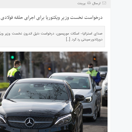
ی
ارسال
پرینت
استرالیا
درخواست نخست وزیر ویکتوریا برای اجرای حلقه فولادی 
درباره
ما
ارتباط
صدای استرالیا– اسکات موریسون، درخواست دنیل اندروز، نخست وزیر ویکتو
دورتادور سیدنی رد کرد. […]
با
ما