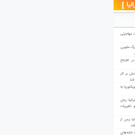
ت مهاجرتی
رگ ملبورن
در افتتاح
ش بر اثر
د شد
یکتوریا به
مع سرشماری ۲۰۲۶ استرالیا؛ زمان
 تغییرات
یا پس از
 شد
 خانه‌های