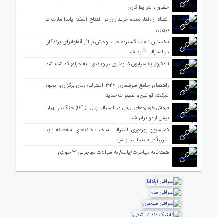
حقوق و شرایط کاری
انتقاد از رفتار زننده خریداران در افتتاح آشفته پاندا مارت در
بریزبن
نخستین تلفات گسترده حیات‌وحش بر اثر آنفلوانزای پرندگان
در استرالیا تأیید شد
لندکروزر یک‌میلیون کیلومتری در ویکتوریا به حراج گذاشته شد
راهنمای جامع سرشماری ۲۰۲۶ استرالیا؛ زمان برگزاری، نحوه
شرکت، قوانین و تغییرات جدید
فروش خودروهای برقی در استرالیا پس از آغاز جنگ در ایران
بیش از دو برابر شد
کمیسیون بهره‌وری استرالیا: ساخت خانه‌های سه‌طبقه باید
تقریباً در همه‌جا مجاز شود
هفته‌نامه مهاجرت/پاسخ به سوالات مهاجرتی ۳۱ جولای