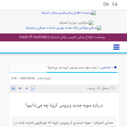
EN
FA
منوی
اصلی
وبسایت اطلاع رسانی فارسی زبانان استرالیا | Voice Of Australia
خانه
بار
جشن
ها
اجتماعی
»
» درباره سویه جدید ویروس کرونا چه می‌دانیم؟
و
تاریخ انتشار : 1400/09/06 - 5:18
رویداد
ها
ارسال
پرینت
لری
درباره سویه جدید ویروس کرونا چه می‌دانیم؟
پادکست
صدای استرالیا - سویه جدیدی از ویروس کرونا که اومیکرون نامیده شده در
نستنی