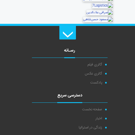
رسـانه
گالری فیلم
گالری عکس
پادکست
دسترسی سریع
صفحه نخست
اخبار
زندگی در استرالیا