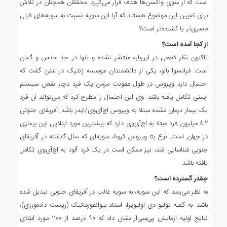
است که از سوی واکسن‌ها هدف قرار می‌گیرد. محققان همچنان در تلاش
برای تعیین این موضوع هستند که آیا این سویه نسبت به سویه‌های قبلی
مسری‌تر یا کشنده‌تر است؟
از کجا آمده است؟
تاکنون نظر قطعی در این‌باره منتشر نشده و تنها در حد حدس و گمان
است. فرانسوا بالو، یکی از دانشمندان موسسه ژنتیک در لندن گفت که
احتمال دارد ویروس در طول عفونت مزمن یک فرد دچار نقص سیستم
ایمنی تکامل یافته باشد. وی این احتمال را مطرح کرد که می‌تواند آن فرد
یک بیمار درمان نشده مبتلا به ویروس اچ‌آی‌وی/ایدز باشد. آفریقای جنونی
۸.۲ میلیون فرد مبتلا به اچ‌آی‌وی دارد که بیشترین مورد ابتلایی این بیماری
در جهان است. نوع بتا ویروس کرونا، سویه‌ای که سال گذشته در آفریقای
جنوبی شناسایی شد، نیز ممکن است در یک فرد آلود به اچ‌آی‌وی تکامل
یافته باشد.
چقدر گسترده است؟
به نظر می‌رسد که این سویه، به سویه غالب در آفریقای جنوبی تبدیل شده
باشد. به گفته تولیو دی اولیویرا، استاد بیوانفورماتیک (زیست داده‌ورزی)،
نتایج اولیه آزمایش پی‌سی‌آر نشان داد که ۹۰ درصد از ۱۱۰۰ مورد ابتلای