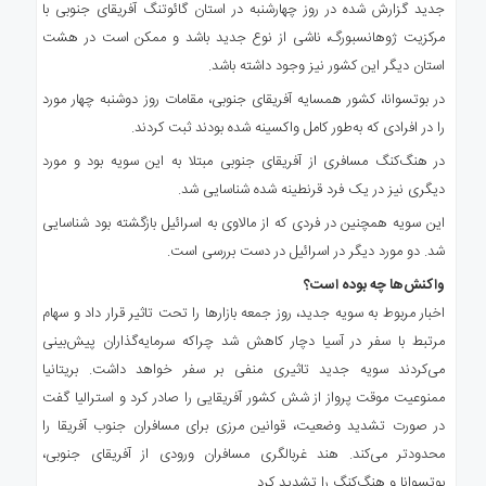
جدید گزارش شده در روز چهارشنبه در استان گائوتنگ آفریقای جنوبی با
مرکزیت ژوهانسبورگ، ناشی از نوع جدید باشد و ممکن است در هشت
استان دیگر این کشور نیز وجود داشته باشد.
در بوتسوانا، کشور همسایه آفریقای جنوبی، مقامات روز دوشنبه چهار مورد
را در افرادی که به‌طور کامل واکسینه شده بودند ثبت کردند.
در هنگ‌کنگ مسافری از آفریقای جنوبی مبتلا به این سویه بود و مورد
دیگری نیز در یک فرد قرنطینه شده شناسایی شد.
این سویه همچنین در فردی که از مالاوی به اسرائیل بازگشته بود شناسایی
شد. دو مورد دیگر در اسرائیل در دست بررسی است.
واکنش‌ها چه بوده است؟
اخبار مربوط به سویه جدید، روز جمعه بازارها را تحت تاثیر قرار داد و سهام
مرتبط با سفر در آسیا دچار کاهش شد چراکه سرمایه‌گذاران پیش‌بینی
می‌کردند سویه جدید تاثیری منفی بر سفر خواهد داشت. بریتانیا
ممنوعیت موقت پرواز از شش کشور آفریقایی را صادر کرد و استرالیا گفت
در صورت تشدید وضعیت، قوانین مرزی برای مسافران جنوب آفریقا را
محدود‌تر می‌کند. هند غربالگری مسافران ورودی از آفریقای جنوبی،
بوتسوانا و هنگ‌کنگ را تشدید کرد.