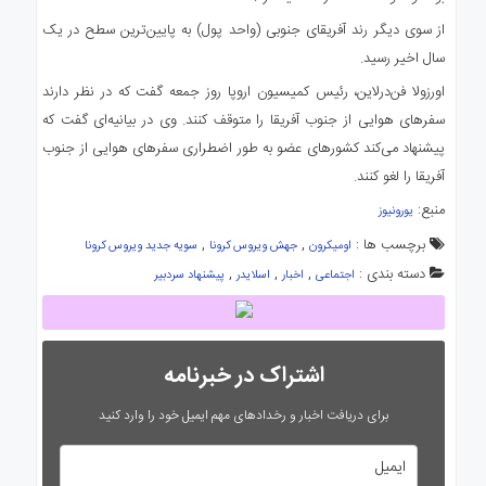
از سوی دیگر رند آفریقای جنوبی (واحد پول) به پایین‌ترین سطح در یک
سال اخیر رسید.
اورزولا فن‌درلاین، رئیس کمیسیون اروپا روز جمعه گفت که در نظر دارند
سفرهای هوایی از جنوب آفریقا را متوقف کنند. وی در بیانیه‌ای گفت که
پیشنهاد می‌کند کشورهای عضو به طور اضطراری سفرهای هوایی از جنوب
آفریقا را لغو کنند.
منبع:
یورونیوز
برچسب ها :
,
,
اومیکرون
جهش ویروس کرونا
سویه جدید ویروس کرونا
دسته بندی :
,
,
,
اجتماعی
اخبار
اسلایدر
پیشنهاد سردبیر
اشتراک در خبرنامه
برای دریافت اخبار و رخدادهای مهم ایمیل خود را وارد کنید