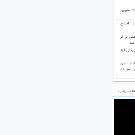
رگ ملبورن
در افتتاح
ش بر اثر
د شد
یکتوریا به
مع سرشماری ۲۰۲۶ استرالیا؛ زمان
 تغییرات
الب بیشتر »