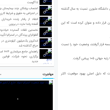
۵ آگوست
اعتصاب پزشکان چند بیمارستان بز
نی دانشگاه ملبورن نسبت به سال گذشته
در اعتراض به حقوق و شرایط کاری
انتقاد از رفتار زننده خریداران 
دنی را در بین ۱۰۰ دانشگاه برتر جهان قرار داده و عنوان کرده است که این
آشفته پاندا مارت در بریزبن
نخستین تلفات گسترده حیات‌وح
آنفلوانزای پرندگان در استرالیا تأیی
لندکروزر یک‌میلیون کیلومتری در و
 چهارم از ۳۹ دانشگاه استرالیایی که در فهرست جهانی ۲۰۰۰ مؤسسه قرار گرفتند، وضعیت خود را نسبت
حراج گذاشته شد
راهنمای جا
برگزاری، نحوه شرکت، قوانین و
جدید
 رئیس مرکز رتبه‌بندی دانشگاه‌های جهانی (CWUR) گفت که دلیل اصلی بهبود موقعیت اکثر
مهاجرت
مط