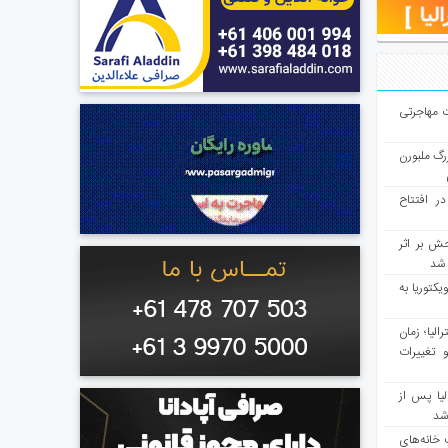
ت مهاجرتی
رگ ملبورن
در افتتاح
ش بر اثر
د شد
یکتوریا به
مع سرشماری ۲۰۲۶ استرالیا؛ زمان
 تغییرات
یا پس از
 شد
 خانه‌های