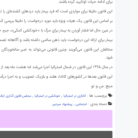
برای ادامه حیات اوتایید کرده باشند.
این قانون دقیقا برای مواردی است که فرد بیمار باید دردهای کشنده‌ای را ت
بر اساس این قانون یک هیات ویژه باید مورد درخواست را دقیقا بررسی کند
در عین حال اما فشار آوردن به بیمار برای مرگ با «خودکشی کمکی»، جرم خ
بیمار برای ارائه این درخواست باید ذهن سالمی داشته باشد و آگاهانه تصمی
مخالفان این قانون می‌گویند چنین قانونی می‌تواند به ضرر سالخوردگان با
شود.
در سال ۱۹۹۵ این قانون در شمال استرالیا اجرا می‌شد اما هشت ماه بعد از اجرا، توسط مقامات فدرال متوقف شد.
این قانون بعدها در کشورهای کانادا، هلند و بلژیک تصویب و به اجرا درآمد
منبع: من و تو
برچسب ها :
,
,
اتانازی در استرالیا
خودکشی در استرالیا
مجلس قانون گذاری ایالت
دسته بندی :
,
اجتماعی
پیشنهاد سردبیر