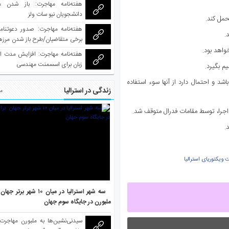
هفته‌نامه مهاجرت: باز شدن م
دانشجویان نیو سات ولز
حمل کند.
.
برخی متقاضیان/طرح باز شدن مرزها 
واکسینه شده
واهد بود.
هفته‌نامه مهاجرت: افزایش مدت ا
زبان برای اسسمنت مهندسی
م بگیرد.
شد و احتمال دارد از آنها سوء استفاده
زندگی در استرالیا
مط
.
 ویکتوریای استرالیا
سه شهر استرالیا در میان ۱۰ ش
ملبورن در جایگاه سوم جهان
سیدنی‌نشین‌ها به ملبورن مهاجرت