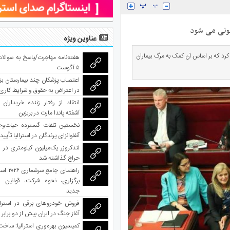
نونی می شود
عناوین ویژه
کرد که بر اساس آن کمک به مرگ بیماران
هفته‌نامه مهاجرت/پاسخ به سوالا
۵ آگوست
اعتصاب پزشکان چند بیمارستان بز
در اعتراض به حقوق و شرایط کاری
انتقاد از رفتار زننده خریداران 
آشفته پاندا مارت در بریزبن
نخستین تلفات گسترده حیات‌وح
آنفلوانزای پرندگان در استرالیا تأیی
لندکروزر یک‌میلیون کیلومتری در و
حراج گذاشته شد
راهنمای جا
برگزاری، نحوه شرکت، قوانین و
جدید
فروش خودروهای برقی در استرال
آغاز جنگ در ایران بیش از دو برابر
کمیسیون بهره‌وری استرالیا: ساخت