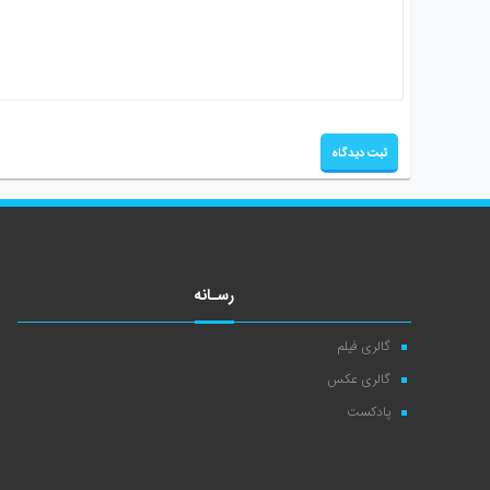
رسـانه
گالری فیلم
گالری عکس
پادکست