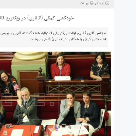
ی
ارسال
پرینت
استرالیا
خودکشی کمکی (اتانازی) در ویکتوریا قا
درباره
ما
مجلس قانون گذاری ایالت ویکتوریای استرالیا، هفته گذشته قانونی را بررسی 
ارتباط
(خودکشی کمکی یا همکاری در اتانازی) قانونی می‌شود.
با
ما