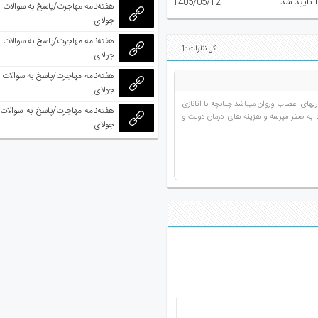
 تأیید شد
1405/05/12
جولای
کل نظرات :1
جولای
جولای
های اعصاب وروان میباشد چنانچه با اتانازی
ه صفر میرسه و هزینه های درمان دولت و
جولای