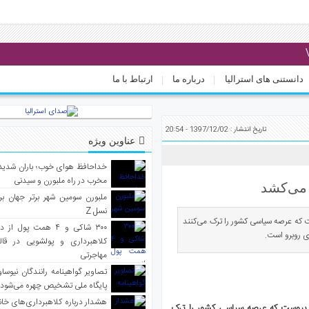
دانستنی های استرالیا
درباره ما
ارتباط با ما
تاریخ انتشار : 1397/12/02 - 20:54
عناوین ویژه
خداحافظ هوای خوب؛ باران شدید 
مخرب در راه ملبورن و سیدنی
 می‌کشد
ملبورن سومین شهر برتر جهان بر
نسل Z
وست که عرصه سیاسی کشور را ترک می‌کنند
۳۰۰ شاکی و ۴ همت پول 
 روبرو است.
کلاهبرداری و پولشویی در قا
مهاجرتی
تصاویر گواهینامه رانندگان نیوساو
پایگاه ملی تشخیص چهره می‌شود
هشدار درباره کلاهبرداری‌های خانه‌
انی پیوست که عرصه سیاسی کشور را ترک