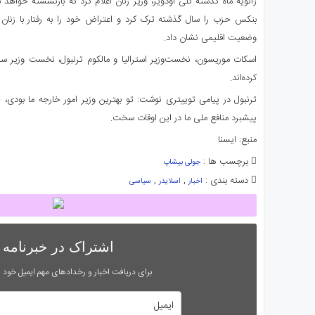
ژانویه ماه گذشته کلی اودویر، وزیر زنان اعلام کرد که بازنشسته خواهد ش
بنکس حزب را سال گذشته ترک کرد و اعتراض خود را به رفتار با زنان 
وضعیت اقلیمی نشان داد.
اسکات موریسون، نخست‌وزیر استرالیا و مالکوم ترنبول، نخست وزیر س
کرده‌اند.
ترنبول در پیامی توییتری نوشت: تو بهترین وزیر امور خارجه ما بودی،
پیشبرد منافع ملی ما در این اوقات سخت.
منبع: ایسنا
برچسب ها :
جولی بیشاپ
دسته بندی :
,
,
اخبار
اسلایدر
سیاسی
اشتراک در خبرنامه
برای دریافت اخبار و رخدادهای مهم ایمیل خود را