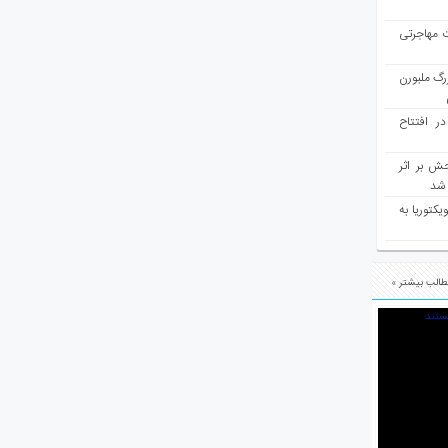
ت مهاجرتی
رگ ملبورن
در افتتاح
ش بر اثر
د شد
یکتوریا به
الب بیشتر »