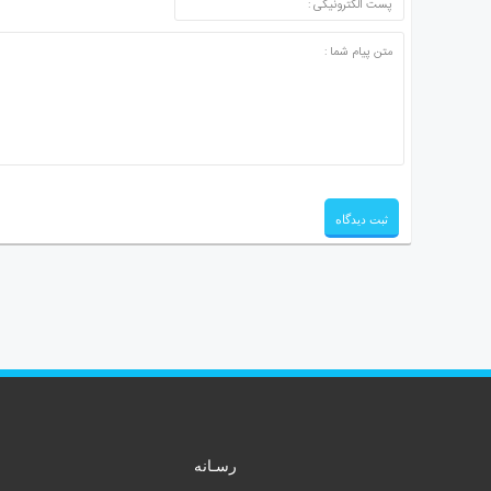
رسـانه