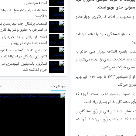
آستانه سرشماری
 بحرانی جدی روبرو است.
هفته‌نامه مهاجرت/پاسخ به سوالا
۵ آگوست
و محبوب با اعلام کناره‌گیری چهار عضو
اعتصاب پزشکان چند بیمارستان بز
در اعتراض به حقوق و شرایط کاری
ارعاب بازنشستگی خود را اعلام کرده‌اند
انتقاد از رفتار زننده خریداران 
ود.
آشفته پاندا مارت در بریزبن
نخستین تلفات گسترده حیات‌وح
ت: بنظرم ائتلاف لیبرال ملی حاکم به
آنفلوانزای پرندگان در استرالیا تأیی
 دارد انتخابات بعدی را برنده می‌شود و
لندکروزر یک‌میلیون کیلومتری در و
 بعدی شرکت نمی‌کنم.
حراج گذاشته شد
بیشاپ از سال ۱۹۹۸ نماینده حوزه انتخابات “کورتین” در غرب استرالیا بود. او از سپتامبر ۲۰۱۳ تا اوت ۲۰۱۸ نیز وزیر
هبری می‌کند.
مهاجرت
مط
های عمومی بسیار عقب است اگرچه که
ی دهندگان خانم بسیار زیاد است.
بیشاپ تعداد زیادی از رأی هندگان را
تند که به بیشاپ رأی می‌دادند. آنها هم