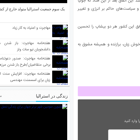
د این اتفاق بعد از این افتاد که جولیا
و سیاست‌های حاکم بر انرژی و تغییر
یک سوم جمعیت استرالیا متولد خارج از کش
ابق این کشور هر دو بیشاپ را تحسین
مهاجرت و اعتیاد به کار زیاد
هفته‌نامه مهاجرت: باز شدن م
 خوش زبان، برازنده و همیشه مشوق به
دانشجویان نیو سات ولز
برخی متقاضیان/طرح باز شدن مرزها 
واکسینه شده
هفته‌نامه مهاجرت: افزایش مدت ا
زبان برای اسسمنت مهندسی
زندگی در استرالیا
مط
 وارد کنید