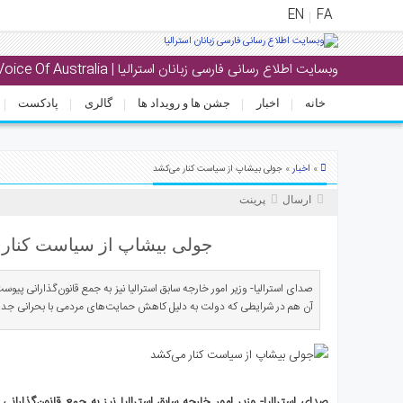
EN
FA
وبسایت اطلاع رسانی فارسی زبانان استرالیا | Voice Of Australia
منوی
اصلی
خانه
اخبار
جشن ها و رویداد ها
گالری
پادکست
خانه
خبار
اخبار
»
» جولی بیشاپ از سیاست کنار می‌کشد
جشن
ارسال
پرینت
ها
و
جولی بیشاپ از سیاست کنار
رویداد
ها
صدای استرالیا- وزیر امور خارجه سابق استرالیا نیز به جمع قانون‌گذارانی پی
آن هم در شرایطی که دولت به دلیل کاهش حمایت‌های مردمی با بحرانی جدی
الری
پادکست
انستنی
صدای استرالیا- وزیر امور خارجه سابق استرالیا نیز به جمع قانون‌گذار