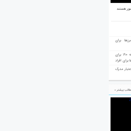
ور هستند
رزها برای
هفته‌نامه مهاجرت: صدور دعوتنامه ۱۹۰ برای
برای افراد
عتبار مدرک
الب بیشتر »