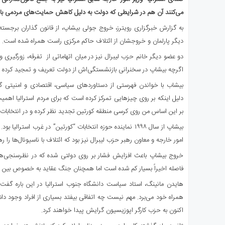
ای
می‌کنند آن هم در شرایطی که دولت به دلیل کاهش حمایت‌های مردمی با
استرالیا
به گزارش خبرگزاری رویترز، خروج جولی بیشاپ، از قانون گذاران برجسته 
درباره
دیگر پارلمان و خروجشان از ائتلاف حاکم مرکزی راست همراه شده است.
ما
ارتباط
دو عضو دیگر خانم حزب لیبرال نیز در میان اتهاماتی از تفرقه، زورگیری و 
با
اگرچه بیشاپ در سخنرانی بازنشستگی‌اش از دولت تعریف و تمجید کرده ب
ما
بیشاب با خواندن فهرستی از دستاوردهای سیاسی، اقتصادی و امنیتی گف
دلیل اینکه بر روی چیزهایی تمرکز کرده است که برای مردم استرالیا اهمیت
بر این اساس من روی کرسی منطقه کورتین تجدید نظر کرده و در انتخابات
امور خارجه و معاون رهبر حزب لیبرال نیز بود که ائتلاف با ناسیونال‌ها را ر
خروج بیشاپ باعث افزایش فشار بر روی دولتی شده که در نظرسنجی‌
فاصله اخیراً بسیار کم شده است اما همچنان جنگ عقاید به خصوص بین رأ
هایدن مانینگ، استاد سیاست دانشگاه جنوب استرالیا در این باره گفت: 
همراه خود می‌برد. مهم نیست چه اتفاقی بیفتد بسیاری‌ از افراد وجود داش
اکنون به حزب کارگر اپوزیسیون گرایش پیدا خواهند کرد.