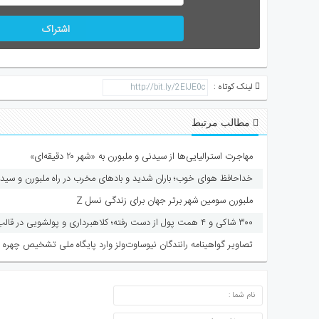
اشتراک
لینک کوتاه :
مطالب مرتبط
مهاجرت استرالیایی‌ها از سیدنی و ملبورن به «شهر ۲۰ دقیقه‌ای»
خداحافظ هوای خوب؛ باران شدید و بادهای مخرب در راه ملبورن و سید
ملبورن سومین شهر برتر جهان برای زندگی نسل Z
۳۰۰ شاکی و ۴ همت پول از دست رفته؛ کلاهبرداری و پولشویی در قالب شرکت مهاجرتی
تصاویر گواهینامه رانندگان نیوساوت‌ولز وارد پایگاه ملی تشخیص چهره 
ارسال دیدگاه