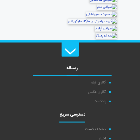
رسـانه
گالری فیلم
گالری عکس
پادکست
دسترسی سریع
صفحه نخست
اخبار