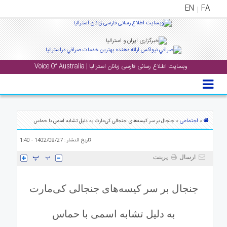
EN
FA
منوی
اصلی
وبسایت اطلاع رسانی فارسی زبانان استرالیا | Voice Of Australia
خانه
بار
جشن
ها
اجتماعی
»
» جنجال بر سر کیسه‌های جنجالی کی‌مارت به دلیل تشابه اسمی با حماس
و
تاریخ انتشار : 1402/08/27 - 1:40
رویداد
ها
ارسال
پرینت
لری
جنجال بر سر کیسه‌های جنجالی کی‌مارت
پادکست
به دلیل تشابه اسمی با حماس
نستنی