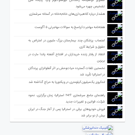
تصاویر گواهینامه رانندگان نیوساوت‌ولز وارد پایگاه ملی
تشخیص چهره می‌شود
هشدار درباره کلاهبرداری‌های خانه‌به‌خانه در آستانه سرشماری
هفته‌نامه مهاجرت/پاسخ به سوالات مهاجرتی ۵ آگوست
اعتصاب پزشکان چند بیمارستان بزرگ ملبورن در اعتراض به
حقوق و شرایط کاری
انتقاد از رفتار زننده خریداران در افتتاح آشفته پاندا مارت در
بریزبن
نخستین تلفات گسترده حیات‌وحش بر اثر آنفلوانزای پرندگان
در استرالیا تأیید شد
لندکروزر یک‌میلیون کیلومتری در ویکتوریا به حراج گذاشته شد
راهنمای جامع سرشماری ۲۰۲۶ استرالیا؛ زمان برگزاری، نحوه
شرکت، قوانین و تغییرات جدید
فروش خودروهای برقی در استرالیا پس از آغاز جنگ در ایران
بیش از دو برابر شد