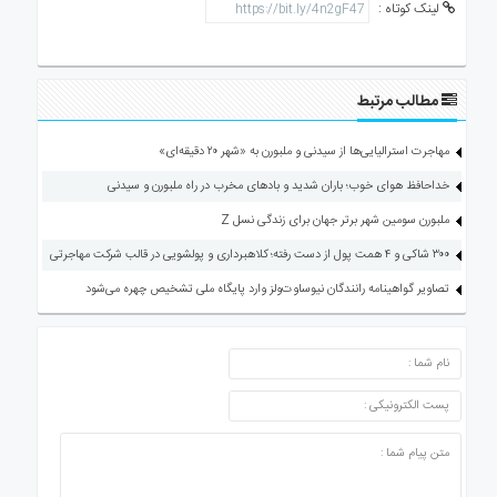
لینک کوتاه :
مطالب مرتبط
مهاجرت استرالیایی‌ها از سیدنی و ملبورن به «شهر ۲۰ دقیقه‌ای»
خداحافظ هوای خوب؛ باران شدید و بادهای مخرب در راه ملبورن و سیدنی
ملبورن سومین شهر برتر جهان برای زندگی نسل Z
۳۰۰ شاکی و ۴ همت پول از دست رفته؛ کلاهبرداری و پولشویی در قالب شرکت مهاجرتی
تصاویر گواهینامه رانندگان نیوساوت‌ولز وارد پایگاه ملی تشخیص چهره می‌شود
ارسال دیدگاه