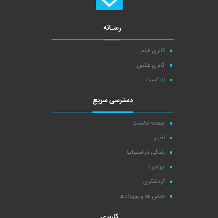
رسـانه
گالری فیلم
گالری عکس
پادکست
دسترسی سریع
صفحه نخست
اخبار
زندگی در استرالیا
مهاجرت
گردشگری
جشن ها و رویدادها
کاربری