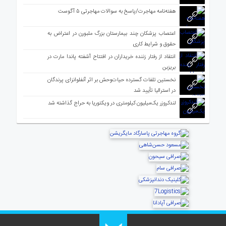
هفته‌نامه مهاجرت/پاسخ به سوالات مهاجرتی ۵ آگوست
اعتصاب پزشکان چند بیمارستان بزرگ ملبورن در اعتراض به
حقوق و شرایط کاری
انتقاد از رفتار زننده خریداران در افتتاح آشفته پاندا مارت در
بریزبن
نخستین تلفات گسترده حیات‌وحش بر اثر آنفلوانزای پرندگان
در استرالیا تأیید شد
لندکروزر یک‌میلیون کیلومتری در ویکتوریا به حراج گذاشته شد