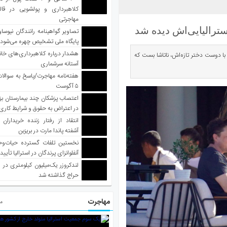
کلاهبرداری و پولشویی در قا
مهاجرتی
سترالیایی‌اش دیده شد
تصاویر گواهینامه رانندگان نیوساو
پایگاه ملی تشخیص چهره می‌شود
هشدار درباره کلاهبرداری‌های خانه‌
با دوست دختر تازه‌اش، ناتاشا بست که
آستانه سرشماری
هفته‌نامه مهاجرت/پاسخ به سوالا
۵ آگوست
اعتصاب پزشکان چند بیمارستان بز
در اعتراض به حقوق و شرایط کاری
انتقاد از رفتار زننده خریداران 
آشفته پاندا مارت در بریزبن
نخستین تلفات گسترده حیات‌وح
آنفلوانزای پرندگان در استرالیا تأیی
لندکروزر یک‌میلیون کیلومتری در و
حراج گذاشته شد
مهاجرت
مط