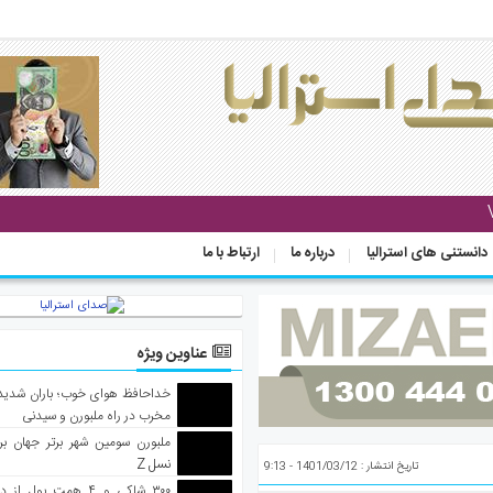
دانستنی های استرالیا
درباره ما
ارتباط با ما
عناوین ویژه
خداحافظ هوای خوب؛ باران شدید 
مخرب در راه ملبورن و سیدنی
ملبورن سومین شهر برتر جهان بر
نسل Z
تاریخ انتشار : 1401/03/12 - 9:13
۳۰۰ شاکی و ۴ همت پول 