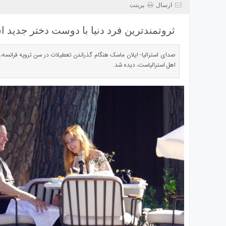
ی
ارسال
پرینت
استرالیا
ثروتمندترین فرد دنیا با دوست دختر جدید ا
درباره
ما
صدای استرالیا- ایلان ماسک هنگام گذراندن تعطیلات در سن تروپه فرانسه، 
ارتباط
اهل استرالیاست، دیده شد.
با
ما