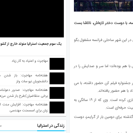
ه، با دوست دختر تازه‌اش، ناتاشا بست
 در این شهر ساحلی فرانسه مشغول بگو
یک سوم جمعیت استرالیا متولد خارج از کشو
مهاجرت و اعتیاد به کار زیاد
ناتاشای ۲۷ ساله، از فوریه امسال با هم بوده‌اند؛ اما سر و صدایش را در
هفته‌نامه مهاجرت: باز شدن م
دانشجویان نیو سات ولز
در جشنواره فیلم کن حضور داشته، با می
با هم حضور یافته‌اند.
برخی متقاضیان/طرح باز شدن مرزها 
ناتاشا بست در این فیلم، در نقش دیکسی لوک، دوست دختر الویس بازی کرده است. وی که از ۱۹ سالگی به
واکسینه شده
هفته‌نامه مهاجرت: افزایش مدت ا
لیت حرفه‌ای است.
زبان برای اسسمنت مهندسی
شته برای دومین بار از گرایمز، دوست
زندگی در استرالیا
مط