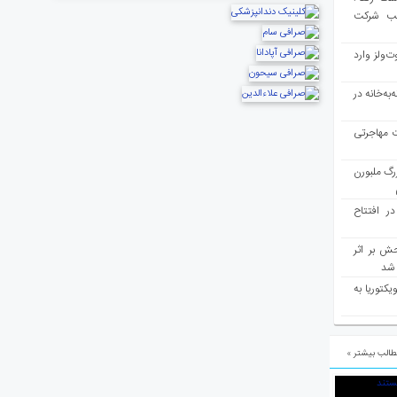
لب شرکت
ت‌ولز وارد
به‌خانه در
ت مهاجرتی
رگ ملبورن
در افتتاح
ش بر اثر
د شد
یکتوریا به
الب بیشتر »