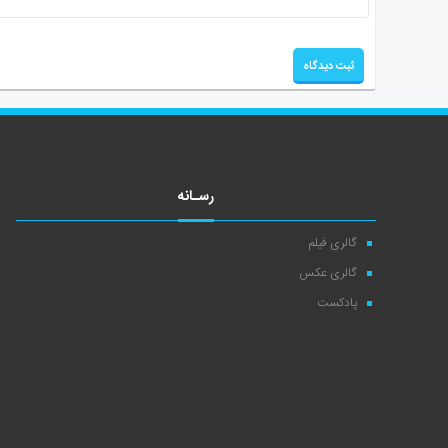
رسـانه
گالری فیلم
گالری عکس
پادکست