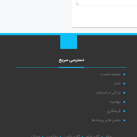
دسترسی سریع
صفحه نخست
اخبار
زندگی در استرالیا
مهاجرت
گردشگری
جشن ها و رویدادها
خانه
گالری فیلم
گالری عکس
پادکست
خوراک