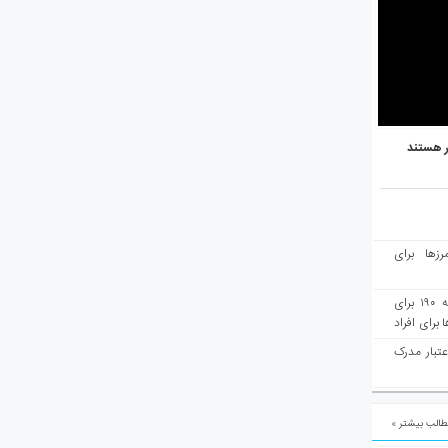
ر هستند
رزها برای
هفته‌نامه مهاجرت: صدور دعوتنامه ۱۹۰ برای
برای افراد
عتبار مدرک
الب بیشتر »