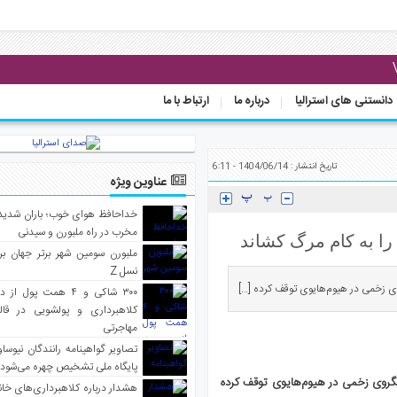
دانستنی های استرالیا
درباره ما
ارتباط با ما
تاریخ انتشار : 1404/06/14 - 6:11
عناوین ویژه
خداحافظ هوای خوب؛ باران شدید 
مخرب در راه ملبورن و سیدنی
ا به کام مرگ کشاند
ملبورن سومین شهر برتر جهان بر
نسل Z
۳۰۰ شاکی و ۴ همت پول 
کلاهبرداری و پولشویی در قا
مهاجرتی
تصاویر گواهینامه رانندگان نیوساو
پایگاه ملی تشخیص چهره می‌شود
به کانگروی زخمی در هیوم‌هایوی توقف کرده
هشدار درباره کلاهبرداری‌های خانه‌