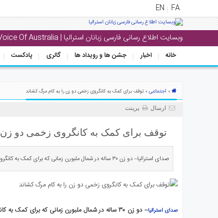
EN
FA
وبسایت اطلاع رسانی فارسی زبانان استرالیا | Voice Of Australia
منوی
اصلی
خانه
اخبار
جشن ها و رویداد ها
گالری
پادکست
خانه
بار
اجتماعی
»
» توقف برای کمک به کانگروی زخمی دو زن را به کام مرگ کشاند
جشن
ارسال
پرینت
ها
و
توقف برای کمک به کانگروی زخمی دو زن ر
رویداد
ها
صدای استرالیا– دو زن ۳۰ ساله در شمال ملبورن زمانی که برای کمک به کانگروی زخمی در هیوم‌هایوی توقف کرده […]
لری
پادکست
– دو زن ۳۰ ساله در شمال ملبورن زمانی که برای کمک 
صدای استرالیا
نستنی