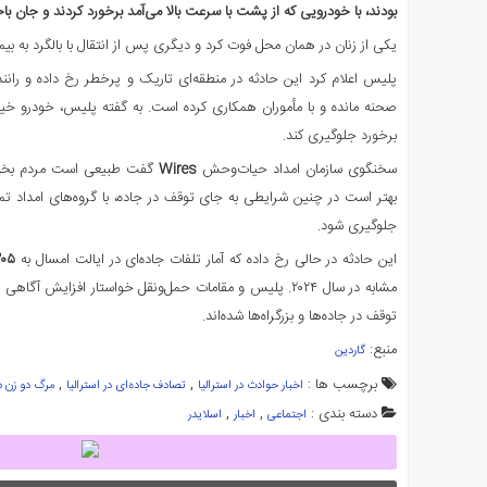
بودند، با خودرویی که از پشت با سرعت بالا می‌آمد برخورد کردند و جان باخ
ی
استرالیا
یکی از زنان در همان محل فوت کرد و دیگری پس از انتقال با بالگرد به بی
درباره
پلیس اعلام کرد این حادثه در منطقه‌ای تاریک و پرخطر رخ داده و راننده
ما
صحنه مانده و با مأموران همکاری کرده است. به گفته پلیس، خودرو خیلی
ارتباط
برخورد جلوگیری کند.
با
سخنگوی سازمان امداد حیات‌وحش
Wires
گفت طبیعی است مردم بخواه
ما
بهتر است در چنین شرایطی به جای توقف در جاده، با گروه‌های امداد تم
جلوگیری شود.
این حادثه در حالی رخ داده که آمار تلفات جاده‌ای در ایالت امسال به
۲۰۵ نف
مشابه در سال ۲۰۲۴. پلیس و مقامات حمل‌ونقل خواستار افزایش 
توقف در جاده‌ها و بزرگراه‌ها شده‌اند.
منبع:
گاردین
برچسب ها :
,
,
اخبار حوادث در استرالیا
تصادف جاده‌ای در استرالیا
مرگ دو زن د
دسته بندی :
,
,
اجتماعی
اخبار
اسلایدر