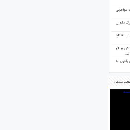
ت مهاجرتی
رگ ملبورن
در افتتاح
ش بر اثر
د شد
یکتوریا به
الب بیشتر »