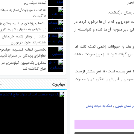
تند.
آستانه سرشماری
هفته‌نامه مهاجرت/پاسخ به سوالا
مارستان درگذشت.
۵ آگوست
 خودرویی که با آن‌ها برخورد کرده، در
اعتصاب پزشکان چند بیمارستان بز
 دیر متوجه آن‌ها شده و نتوانسته از
در اعتراض به حقوق و شرایط کاری
انتقاد از رفتار زننده خریداران 
آشفته پاندا مارت در بریزبن
ند به حیوانات زخمی کمک کنند، اما
نخستین تلفات گسترده حیات‌وح
اس گرفته شود تا از بروز حوادث مشابه
آنفلوانزای پرندگان در استرالیا تأیی
لندکروزر یک‌میلیون کیلومتری در و
حراج گذاشته شد
ر
رسیده است؛ ۱۱ نفر بیشتر از مدت
آگاهی عمومی و آموزش رانندگان درباره خطرات
مهاجرت
مط
,
ر شمال ملبورن
کمک به حیات وحش