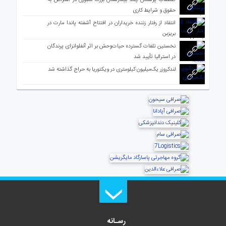
حقوق و شرایط کاری
انتقاد از رفتار زننده خریداران در افتتاح آشفته پاندا مارت در
بریزبن
نخستین تلفات گسترده حیات‌وحش بر اثر آنفلوانزای پرندگان
در استرالیا تأیید شد
لندکروزر یک‌میلیون کیلومتری در ویکتوریا به حراج گذاشته شد
رسـانه