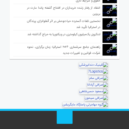
حقوق و شرایط کاری
انتقاد از رفتار زننده خریداران در افتتاح آشفته پاندا مارت در
بریزبن
نخستین تلفات گسترده حیات‌وحش بر اثر آنفلوانزای پرندگان
در استرالیا تأیید شد
لندکروزر یک‌میلیون کیلومتری در ویکتوریا به حراج گذاشته شد
راهنمای جامع سرشماری ۲۰۲۶ استرالیا؛ زمان برگزاری، نحوه
شرکت، قوانین و تغییرات جدید