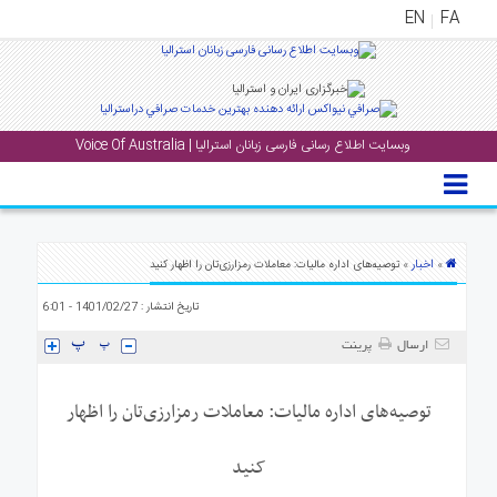
EN
FA
منوی
اصلی
وبسایت اطلاع رسانی فارسی زبانان استرالیا | Voice Of Australia
خانه
بار
جشن
ها
اخبار
»
» توصیه‌های اداره مالیات: معاملات رمزارزی‌تان را اظهار کنید
و
تاریخ انتشار : 1401/02/27 - 6:01
رویداد
ها
ارسال
پرینت
لری
توصیه‌های اداره مالیات: معاملات رمزارزی‌تان را اظهار
پادکست
کنید
نستنی