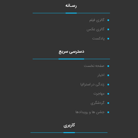
رسـانه
گالری فیلم
گالری عکس
پادکست
دسترسی سریع
صفحه نخست
اخبار
زندگی در استرالیا
مهاجرت
گردشگری
جشن ها و رویدادها
کاربری