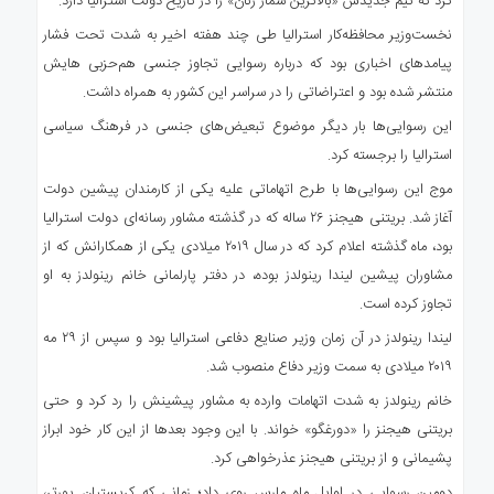
کرد که تیم جدیدش «بالاترین شمار زنان» را در تاریخ دولت استرالیا دارد.
نخست‌وزیر محافظه‌کار استرالیا طی چند هفته اخیر به شدت تحت فشار
پیامدهای اخباری بود که درباره رسوایی تجاوز جنسی هم‌حزبی‌ هایش
منتشر شده بود و اعتراضاتی را در سراسر این کشور به همراه داشت.
این رسوایی‌ها بار دیگر موضوع تبعیض‌های جنسی در فرهنگ سیاسی
استرالیا را برجسته کرد.
موج این رسوایی‌ها با طرح اتهاماتی علیه یکی از کارمندان پیشین دولت
آغاز شد. بریتنی هیجنز ۲۶ ساله که در گذشته مشاور رسانه‌ای دولت استرالیا
بود، ماه گذشته اعلام کرد که در سال ۲۰۱۹ میلادی یکی از همکارانش که از
مشاوران پیشین لیندا رینولدز بوده، در دفتر پارلمانی خانم رینولدز به او
تجاوز کرده است.
لیندا رینولدز در آن زمان وزیر صنایع دفاعی استرالیا بود و سپس از ۲۹ مه
۲۰۱۹ میلادی به سمت وزیر دفاع منصوب شد.
خانم رینولدز به شدت اتهامات وارده به مشاور پیشینش را رد کرد و حتی
بریتنی هیجنز را «دورغگو» خواند. با این وجود بعدها از این کار خود ابراز
پشیمانی و از بریتنی هیجنز عذرخواهی کرد.
دومین رسوایی در اوایل ماه مارس روی داد؛ زمانی که کریستیان پورتر،