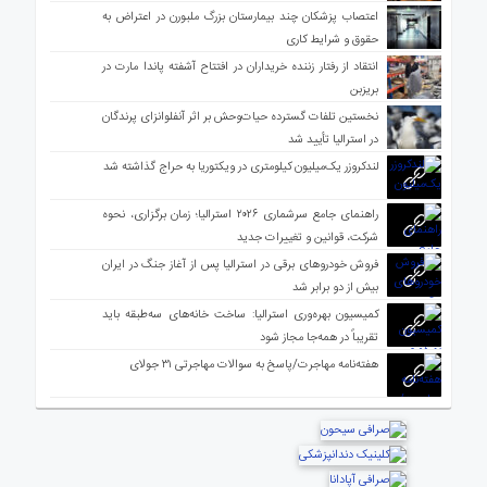
اعتصاب پزشکان چند بیمارستان بزرگ ملبورن در اعتراض به
حقوق و شرایط کاری
انتقاد از رفتار زننده خریداران در افتتاح آشفته پاندا مارت در
بریزبن
نخستین تلفات گسترده حیات‌وحش بر اثر آنفلوانزای پرندگان
در استرالیا تأیید شد
لندکروزر یک‌میلیون کیلومتری در ویکتوریا به حراج گذاشته شد
راهنمای جامع سرشماری ۲۰۲۶ استرالیا؛ زمان برگزاری، نحوه
شرکت، قوانین و تغییرات جدید
فروش خودروهای برقی در استرالیا پس از آغاز جنگ در ایران
بیش از دو برابر شد
کمیسیون بهره‌وری استرالیا: ساخت خانه‌های سه‌طبقه باید
تقریباً در همه‌جا مجاز شود
هفته‌نامه مهاجرت/پاسخ به سوالات مهاجرتی ۳۱ جولای