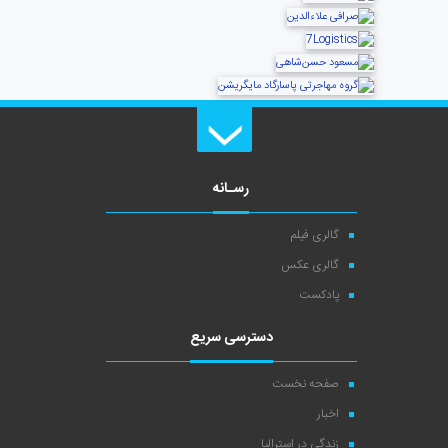
رسـانه
گالری فیلم
گالری عکس
پادکست
دسترسی سریع
صفحه نخست
اخبار
زندگی در استرالیا