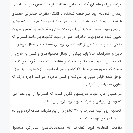
عرضه اروپا در ماه‌های آینده، به دلیل مشکلات تولید کاهش خواهد یافت.
رهبران اتحادیه اروپا نیز جمعه گذشته، با انتشار مقررات صادراتی جدیدی
با هدف اولویت دادن به شهروندان این اتحادیه در دسترسی به واکسن‌های
تولیدی درون خود اتحادیه اروپا، در صدد تلافی برآمده‌اند. بر اساس مقررات
تعیین شده، محدودیت صادرات حتی در مورد کشورهایی مانند استرالیا که
متکی به واردات واکسن از کارخانه‌های اروپایی هستند نیز اعمال می‌شود.
فایزر و آسترازنکا، حالا باید پیش از ارسال محموله‌های واکسن به خارج از
اتحادیه اروپا، درخواست تاییدیه کنند و مقامات اتحادیه، اگر به این نتیجه
برسند که صدور محموله‌ها، ۲۷ کشور عضو اتحادیه را از دسترسی به میزان
توافق شده قبلی مبنی بر دریافت واکسن محروم می‌کند، اجازه دارند که
جلوی صادرات را بگیرند.
در همین حال، دولت موریسون نگران است که استرالیا از این دعوا بین
کشورهای اروپایی و شرکت‌های داروسازی، زیان ببیند.
اتحادیه اروپا البته صادرات به ۱۲۰ کشور را از این مقررات معاف کرده ولی نام
استرالیا در این فهرست نیست.
مقامات اتحادیه اروپا گفته‌اند که محدودیت‌های صادراتی مشمول