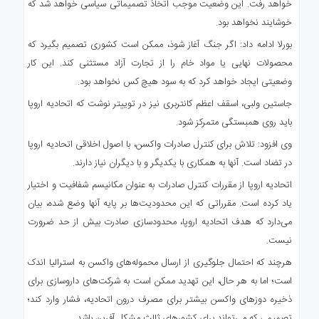
خواهد رفت. این وضعیت موجب اتخاذ تصمیماتی سیاسی خواهد شد که
خوشایند نخواهد بود.
بورلا ادامه داد: اگر جنگ آغاز شوذ، ممکن است کشوری تصمیم بگیرد که
محصولات نهایی یا مواد خام را از تجارت آزاد مستثنی کند. این کار
وضعیتی ایجاد خواهد کرد که به سود هیچ کس نخواهد بود.
جاستین ولبی، اسقف اعظم کانتربری نیز در توییتر نوشت که اتحادیه اروپا
باید روی همبستگی متمرکز شود.
وی افزود: تلاش برای کنترل صادرات واکسن، با اصول اخلاقی اتحادیه اروپا
در تضاد است. آنها به همکاری با یکدیگر و با دیگران نیاز دارند.
اتحادیه اروپا از مقررات کنترل صادرات به عنوان مکانیسم شفافیت و اختیار
یاد کرده است. مقرراتی که این محدودیت‌ها بر پایه آنها وضع شده، بیان
می‌دارد که هدف اتحادیه اروپا، محدودسازی صادرت بیش از حد ضرورت
نیست.
هرچند که احتمال جلوگیری از ارسال محموله‌های واکسن به استرالیا اندک
است؛ اما به هر حال، این تهدید ممکن است به شرکت‌های داروسازی برای
ذخیره دوزهای واکسن بیشتر برای مصرف درون اتحادیه، فشار وارد کند؛
تصمیمی که می‌تواند برای کشورهای ثالث مشکل آفرین باشد.