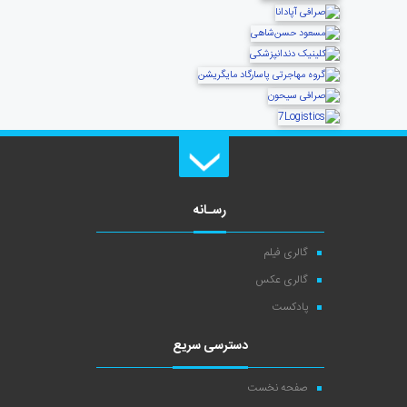
رسـانه
گالری فیلم
گالری عکس
پادکست
دسترسی سریع
صفحه نخست