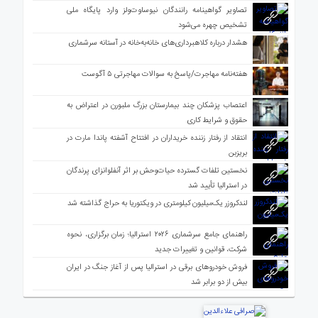
تصاویر گواهینامه رانندگان نیوساوت‌ولز وارد پایگاه ملی
تشخیص چهره می‌شود
هشدار درباره کلاهبرداری‌های خانه‌به‌خانه در آستانه سرشماری
هفته‌نامه مهاجرت/پاسخ به سوالات مهاجرتی ۵ آگوست
اعتصاب پزشکان چند بیمارستان بزرگ ملبورن در اعتراض به
حقوق و شرایط کاری
انتقاد از رفتار زننده خریداران در افتتاح آشفته پاندا مارت در
بریزبن
نخستین تلفات گسترده حیات‌وحش بر اثر آنفلوانزای پرندگان
در استرالیا تأیید شد
لندکروزر یک‌میلیون کیلومتری در ویکتوریا به حراج گذاشته شد
راهنمای جامع سرشماری ۲۰۲۶ استرالیا؛ زمان برگزاری، نحوه
شرکت، قوانین و تغییرات جدید
فروش خودروهای برقی در استرالیا پس از آغاز جنگ در ایران
بیش از دو برابر شد