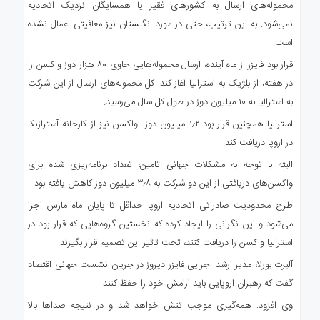
محموله‌های ارسال به کشورهای فقیر یا همسایگان نزدیک اتحادیه
نمی‌شود. به این ترتیب، حتی در مورد انگلستان نیز معافیتی اعمال نشده
است.
قرار بود فایزر از ماه آینده، ارسال محموله‌هایی حاوی ۸۰ هزار دوز واکسن را
در هفته، از بلژیک به استرالیا آغاز کند. کل محموله‌های ارسال از این شرکت
به استرالیا به ۱۰ میلیون دوز در طول کل سال می‌رسید.
استرالیا همچنین قرار بود ۱٫۲ میلیون دوز واکسن نیز از کارخانه آسترازنکا
در اروپا دریافت کند.
البته با توجه به مشکلات جهانی تامین، تعداد برنامه‌ریزی شده برای
واکسن‌های دریافتی از این دو شرکت به ۳٫۸ میلیون دوز کاهش یافته بود.
طرح محدودیت صادراتی اتحادیه اروپا حداقل تا پایان ماه مارس اجرا
می‌شود و این نگرانی را ایجاد کرده که نخستین گروه‌هایی که قرار بود در
استرالیا واکسن را دریافت کنند، تحت تاثیر این تصمیم قرار بگیرند.
آلبرت بورلا، مدیر ارشد اجرایی فایزر دیروز در جریان نشست جهانی اقتصاد
گفت که رهبران اروپایی باید آرامش خود را حفظ کنند.
وی افزود: همه‌گیری موجب تنش خواهد شد و در نتیجه صداها بالا