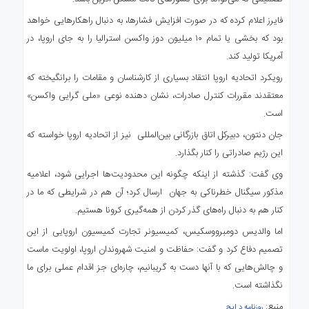
فایرز اعلام کرده که در صورت افزایش فشارها، به دنبال راهکارهایی خواهد
بود که بخشی یا تمام ۱۰ میلیون دوز واکسن استرالیا را به جای اروپا، در
آمریکا تولید کند.
رویکرد اتحادیه اروپا انتقاد بسیاری از کارشناسان و مقامات را برانگیخته که
معتقدند مقررات کنترل صادرات، نشان دهنده نوعی «ملی گرایی واکسن»
است.
جان دنتون، دبیرکل اتاق بازرگانی بین‌المللی نیز از اتحادیه اروپا خواسته که
این رژیم صادراتی را کنار بگذارد.
وی گفت: گذشته از اینکه چگونه این محدودیت‌ها اجرایی شود، اعلامیه
مذکور سیگنال خطرناکی به جهان ارسال کرد؛ آن هم در شرایطی که ما در
کنار هم به دنبال راه‌های گذر کردن از همه‌گیری کرونا هستیم.
اما والدیس دومبرووسکیس، کمیسیونر تجارت کمیسیون اروپایی از این
تصمیم دفاع کرد و گفت: حفاظت و امنیت شهروندان اروپا، اولویت ماست
و چالش‌هایی که با آنها دست به گریبانیم، چاره‌ای جز اقدام عملی برای ما
نگذاشته است.
منبع:
روزنامه د ایج