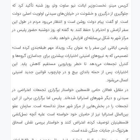
کریس مینز، نخست‌وزیر ایالت نیو ساوت ولز، روز شنبه تأکید کرد که
جلوگیری از درگیری و خشونت در خیابان‌های سیدنی اولویت اصلی دولت
است. او گفت پیام دولت روشن است و انتظار می‌رود مردم در طول این
سفر آرامش و احترام را حفظ کنند. به گفته او، روز دوشنبه حضور پلیس در
مرکز شهر به شکل بی‌سابقه‌ای افزایش خواهد یافت.
پلیس ایالتی این سفر را به عنوان یک رویداد مهم طبقه‌بندی کرده است؛
تصمیمی که به نیروهای امنیتی اختیارات بیشتری برای جداسازی گروه‌ها و
کنترل تجمعات می‌دهد تا خطر رویارویی مستقیم کاهش یابد. این
اختیارات پس از حمله باندای بیچ و در چارچوب قوانین جدید امنیتی
اعمال می‌شود.
در مقابل، فعالان حامی فلسطین خواستار برگزاری تجمعات اعتراضی در
سیدنی و دیگر شهرهای استرالیا شده‌اند. پلیس اما برگزاری برخی از این
تجمعات را در بخش‌هایی از مرکز شهر مجاز ندانسته است. سازمان عفو
بین‌الملل استرالیا نیز از حامیان خود خواسته است علیه آنچه نسل‌کشی
فلسطینیان توصیف کرده، اعتراض کنند و خواستار بررسی نقش اسحاق
هرتزوگ در جنایات جنگی شده است.