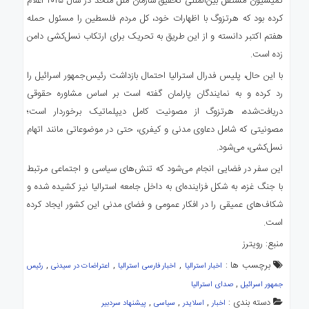
کمیسیون مستقل بین‌المللی تحقیق سازمان ملل متحد در سال ۲۰۲۵ اعلام
کرده بود که هرتزوگ با اظهارات خود، کل مردم فلسطین را مسئول حمله
هفتم اکتبر دانسته و از این طریق به تحریک برای ارتکاب نسل‌کشی دامن
زده است.
با این حال، پلیس فدرال استرالیا احتمال بازداشت رئیس‌جمهور اسرائیل را
رد کرده و به نمایندگان پارلمان گفته است بر اساس مشاوره حقوقی
دریافت‌شده، هرتزوگ از مصونیت کامل دیپلماتیک برخوردار است؛
مصونیتی که شامل دعاوی مدنی و کیفری، حتی در موضوعاتی مانند اتهام
نسل‌کشی، می‌شود.
این سفر در فضایی انجام می‌شود که تنش‌های سیاسی و اجتماعی مرتبط
با جنگ غزه، به شکل فزاینده‌ای به داخل جامعه استرالیا نیز کشیده شده و
شکاف‌های عمیقی را در افکار عمومی و فضای مدنی این کشور ایجاد کرده
است.
منبع: رویترز
برچسب ها :
,
,
,
اخبار استرالیا
اخبار فارسی استرالیا
اعتراضات در سیدنی
رئیس
,
جمهور اسرائیل
صدای استرالیا
دسته بندی :
,
,
,
اخبار
اسلایدر
سیاسی
پیشنهاد سردبیر