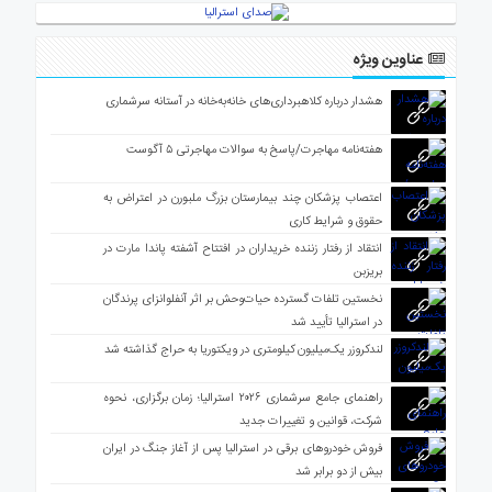
عناوین ویژه
هشدار درباره کلاهبرداری‌های خانه‌به‌خانه در آستانه سرشماری
هفته‌نامه مهاجرت/پاسخ به سوالات مهاجرتی ۵ آگوست
اعتصاب پزشکان چند بیمارستان بزرگ ملبورن در اعتراض به
حقوق و شرایط کاری
انتقاد از رفتار زننده خریداران در افتتاح آشفته پاندا مارت در
بریزبن
نخستین تلفات گسترده حیات‌وحش بر اثر آنفلوانزای پرندگان
در استرالیا تأیید شد
لندکروزر یک‌میلیون کیلومتری در ویکتوریا به حراج گذاشته شد
راهنمای جامع سرشماری ۲۰۲۶ استرالیا؛ زمان برگزاری، نحوه
شرکت، قوانین و تغییرات جدید
فروش خودروهای برقی در استرالیا پس از آغاز جنگ در ایران
بیش از دو برابر شد