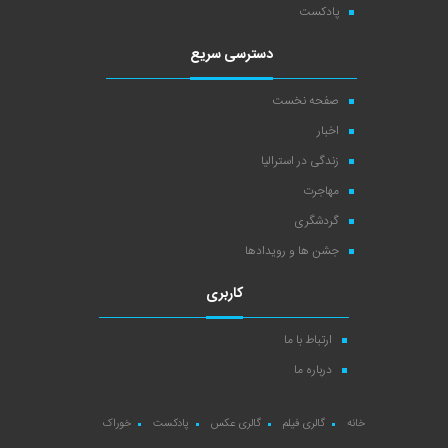
پادکست
دسترسی سریع
صفحه نخست
اخبار
زندگی در استرالیا
مهاجرت
گردشگری
جشن ها و رویدادها
کاربری
ارتباط با ما
درباره ما
خانه
گالری فیلم
گالری عکس
پادکست
خوراک