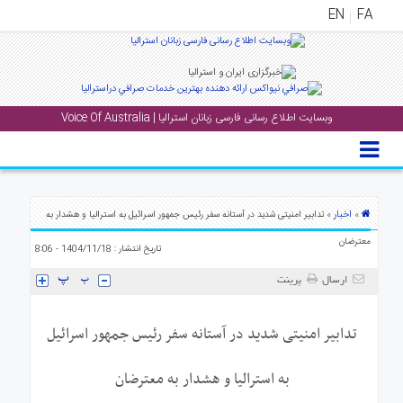
EN
FA
منوی
اصلی
وبسایت اطلاع رسانی فارسی زبانان استرالیا | Voice Of Australia
خانه
بار
جشن
ها
اخبار
»
» تدابیر امنیتی شدید در آستانه سفر رئیس جمهور اسرائیل به استرالیا و هشدار به
و
معترضان
تاریخ انتشار : 1404/11/18 - 8:06
رویداد
ها
ارسال
پرینت
لری
تدابیر امنیتی شدید در آستانه سفر رئیس جمهور اسرائیل
پادکست
به استرالیا و هشدار به معترضان
نستنی