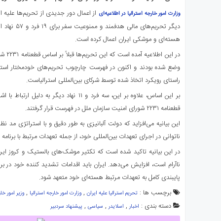
ی
از اعمال دور جدیدی از تحریم‌ها علیه ایرا
وزارت امور خارجه استرالیا در اطلاعیه‌ای
استرالیا
دیگر تحریم‌های 
درباره
هسته‌ای و موشکی ایران اعمال کرده است.
ما
ارتباط
با
وضع شده بودند و اکنون در فهرست چارچوب تحریم‌های خودمختار استرال
ما
راستای رویکرد اتخاذ شده توسط شرکای بین‌المللی استرالیاست.
بر این اساس، علاوه بر این، سه فرد و ۱۱ نهاد د
قطعنامه ۲۲۳۱ شورای امنیت سازمان ملل در فهرست قرار گرفتند.
این بیانیه می‌افزاید که دولت آلبانیزی به طور دقیق و با استراتژی مد نظر
ناتوانی در اجرای تعهدات بین‌المللی خود، از جمله تعهدات مرتبط با برنامه ه
در این بیانیه تاکید شده است که تکثیر موشک‌های بالستیک و کروز ایران
ناآرام است، افزایش می‌دهد. ایران باید اقدامات تشدید کننده خود در برن
پایبندی کامل به تعهدات مرتبط هسته‌ای خود متعهد شود.
برچسب ها :
,
,
تحریم استرالیا علیه ایران
وزارت امور خارجه استرالیا
وزیر امور خار
دسته بندی :
,
,
,
اخبار
اسلایدر
سیاسی
پیشنهاد سردبیر