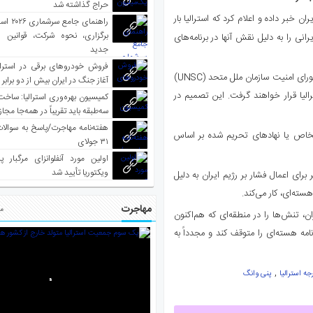
حراج گذاشته شد
ن خبر داده و اعلام کرد که استرالیا بار
راهنمای جا
برگزاری، نحوه شرکت، قوانین و
مالی هدفمند و ممنوعیت سفر برای ۱۹ فرد و ۵۷ نهاد ایرانی را به دلیل نقش آنها در برنامه‌های
جدید
فروش خودروهای برقی در استرال
در این اطلاعیه آمده است که این تحریم‌ها قبلاً بر اساس قطعنامه ۲۲۳۱ شورای امنیت سازمان ملل متحد (UNSC)
آغاز جنگ در ایران بیش از دو برابر
یا قرار خواهند گرفت. این تصمیم در
کمیسیون بهره‌وری استرالیا: ساخت
سه‌طبقه باید تقریباً در همه‌جا مجاز
هفته‌نامه مهاجرت/پاسخ به سوالا
یگر به دلیل ارتباط با اشخاص یا نهادهای تحریم شده بر اساس
۳۱ جولای
اولین مورد آنفلوانزای مرگبار پ
ویکتوریا تأیید شد
 برای اعمال فشار بر رژیم ایران به دلیل
سته‌ای، کار می‌کند.
مهاجرت
مط
، تنش‌ها را در منطقه‌ای که هم‌اکنون
امه هسته‌ای را متوقف کند و مجدداً به
,
جه استرالیا
پنی وانگ