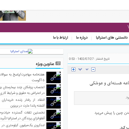
دانستنی های استرالیا
درباره ما
ارتباط با ما
تاریخ انتشار : 1402/07/27 - 0:53
عناوین ویژه
هفته‌نامه مهاجرت/پاسخ به سوالا
۵ آگوست
رنامه هسته‌ای و موشکی
اعتصاب پزشکان چند بیمارستان بز
در اعتراض به حقوق و شرایط کاری
د.
انتقاد از رفتار زننده خریداران 
آشفته پاندا مارت در بریزبن
نخستین تلفات گسترده حیات‌وح
آنفلوانزای پرندگان در استرالیا تأیی
لندکروزر یک‌میلیون کیلومتری در و
ب کرد.