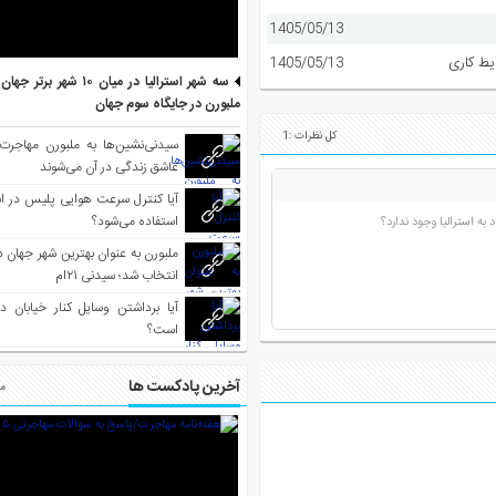
1405/05/13
یط کاری
1405/05/13
سه شهر استرالیا در میان ۱۰ ش
ملبورن در جایگاه سوم جهان
کل نظرات :1
سیدنی‌نشین‌ها به ملبورن مهاجرت
عاشق زندگی در آن می‌شوند
آیا کنترل سرعت هوایی پلیس در است
استفاده می‌شود؟
به استرالیا وجود ندارد؟
انتخاب شد؛ سیدنی ۲۱‌ام
آیا برداشتن وسایل کنار خیابان د
است؟
آخرین پادکست ها
مط