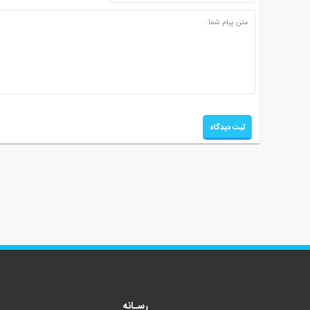
رسـانه