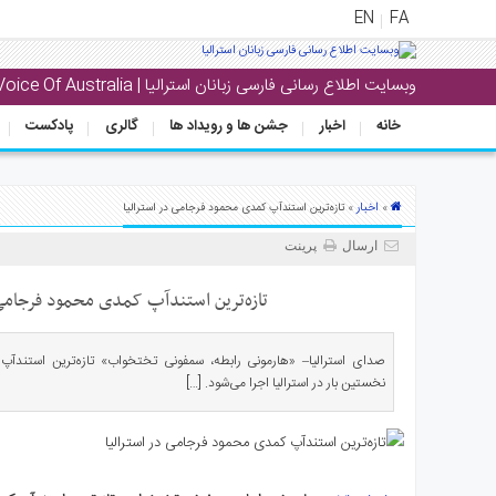
EN
FA
وبسایت اطلاع رسانی فارسی زبانان استرالیا | Voice Of Australia
منوی
اصلی
خانه
اخبار
جشن ها و رویداد ها
گالری
پادکست
خانه
بار
اخبار
»
» تازه‌ترین استندآپ کمدی محمود فرجامی در استرالیا
جشن
ارسال
پرینت
ها
و
تازه‌ترین استندآپ کمدی محمود فرجامی 
رویداد
ها
صدای استرالیا– «هارمونی رابطه، سمفونی تختخواب» تازه‌ترین استند
نخستین بار در استرالیا اجرا می‌شود. […]
لری
پادکست
نستنی