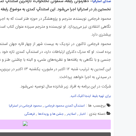
– «هارمونی رابطه، سمفونی تختخواب» تازه‌ترین استندآپ ک
صدای استرالیا
ی
نخستین بار در استرالیا اجرا می‌شود. این استندآپ کمدی به موضوع رابط
استرالیا
محمود فرجامی نویسنده، مترجم و پژوهشگر در حوزه طنز است که به اجر
درباره
ما
نگاهی انتقادی نیز می‌پردازد. او نویسنده و مترجم سیزده عنوان کتاب اس
ارتباط
بیشتری دارد.
با
محمود فرجامی تاکنون در نزدیک به بیست شهر از چهار قاره جهان اس
ما
برده است. او که مدرک دکترای ارتباطات دارد، در استندآپ‌ کمدی تازه خود 
جنسی و با نگاهی به یافته‌ها و نظریه‌های علمی، و البته با چاشنی طنز و 
در سیدنی به اجرا خواهد پرداخت.
شرکت در این برنامه به افراد زیر شانزده سال توصیه نمی‌شود.
برای تهیه بلیط اینجا کلیک کنید.
برچسب ها :
,
استندآپ کمدی محمود فرجامی
محمود فرجامی در استرالیا
دسته بندی :
,
,
,
اخبار
اسلایدر
جشن ها و رویدادها
فرهنگی