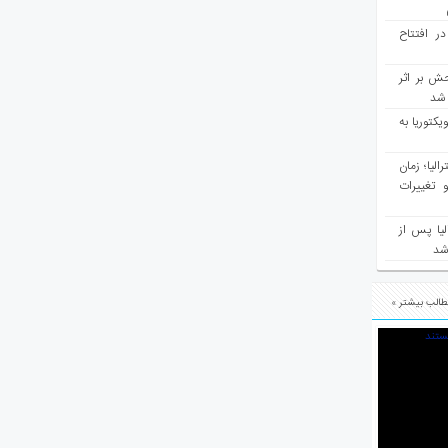
در افتتاح
ش بر اثر
د شد
یکتوریا به
مع سرشماری ۲۰۲۶ استرالیا؛ زمان
 تغییرات
یا پس از
 شد
الب بیشتر »