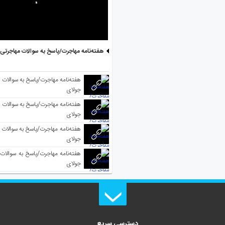
هفته‌نامه مهاجرت/پاسخ به سوالات مهاجرتی ۵ آگوست
جولای
جولای
جولای
جولای
دسترسی سریع