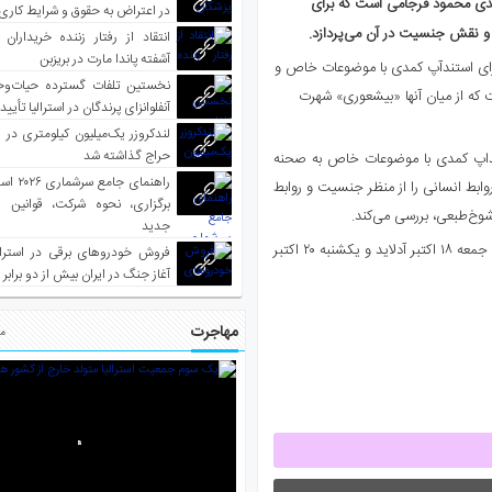
مدی محمود فرجامی است که برای
در اعتراض به حقوق و شرایط کاری
ه و نقش جنسیت در آن می‌پردازد.
انتقاد از رفتار زننده خریداران 
آشفته پاندا مارت در بریزبن
ای استندآپ ‌کمدی با موضوعات خاص و
نخستین تلفات گسترده حیات‌وح
ت که از میان آنها «بیشعوری» شهرت
آنفلوانزای پرندگان در استرالیا تأیی
لندکروزر یک‌میلیون کیلومتری در و
حراج گذاشته شد
تنداپ کمدی با موضوعات خاص به صحنه
راهنمای جا
روابط انسانی را از منظر جنسیت و روابط
برگزاری، نحوه شرکت، قوانین و
شوخ‌طبعی، بررسی می‌کند.
جدید
این کمدین به ترتیب شنبه ۱۲ اکتبر در ملبورن، یکشنبه ۱۳ اکتبر در بریزبن، جمعه ۱۸ اکتبر آدلاید و یکشنبه ۲۰ اکتبر
فروش خودروهای برقی در استرال
آغاز جنگ در ایران بیش از دو برابر
مهاجرت
مط