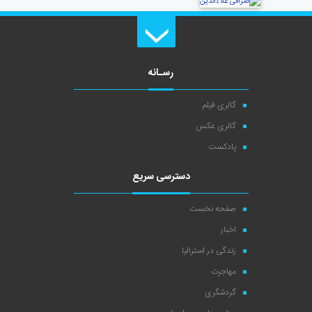
رسـانه
گالری فیلم
گالری عکس
پادکست
دسترسی سریع
صفحه نخست
اخبار
زندگی در استرالیا
مهاجرت
گردشگری