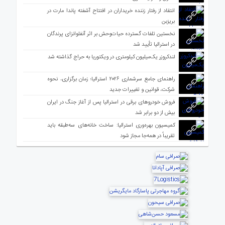
انتقاد از رفتار زننده خریداران در افتتاح آشفته پاندا مارت در
بریزبن
نخستین تلفات گسترده حیات‌وحش بر اثر آنفلوانزای پرندگان
در استرالیا تأیید شد
لندکروزر یک‌میلیون کیلومتری در ویکتوریا به حراج گذاشته شد
راهنمای جامع سرشماری ۲۰۲۶ استرالیا؛ زمان برگزاری، نحوه
شرکت، قوانین و تغییرات جدید
فروش خودروهای برقی در استرالیا پس از آغاز جنگ در ایران
بیش از دو برابر شد
کمیسیون بهره‌وری استرالیا: ساخت خانه‌های سه‌طبقه باید
تقریباً در همه‌جا مجاز شود