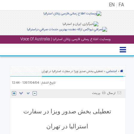
EN
FA
منوی
اصلی
وبسایت اطلاع رسانی فارسی زبانان استرالیا | Voice Of Australia
خانه
بار
جشن
ها
اجتماعی
»
» تعطیلی بخش صدور ویزا در سفارت استرالیا در تهران
و
تاریخ انتشار : 1397/04/04 - 12:44
رویداد
ها
ارسال
پرینت
لری
تعطیلی بخش صدور ویزا در سفارت
پادکست
استرالیا در تهران
نستنی