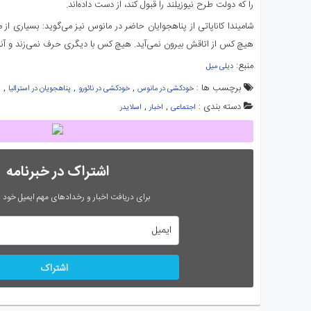
را که دولت طرح نیوزیلند را قبول کند، از دست داده‌اند.
شامیندا کاناپاتی از پناهجوایان حاضر در مانوس نیز می‌گوید: بسیاری از 
هیچ کس از اتاقش بیرون نمی‌آید. هیچ کس با دیگری حرف نمی‌زند و آنها ک
منبع:
دیلی میل
برچسب ها :
,
,
,
خودکشی در مانوس
خودکشی در نائورو
پناهجویان در استرالیا
پ
دسته بندی :
,
,
اجتماعی
اخبار
اسلایدر
اشتراک در خبرنامه
برای دریافت اخبار و رخدادهای مهم ایمیل خود را
اشتراک