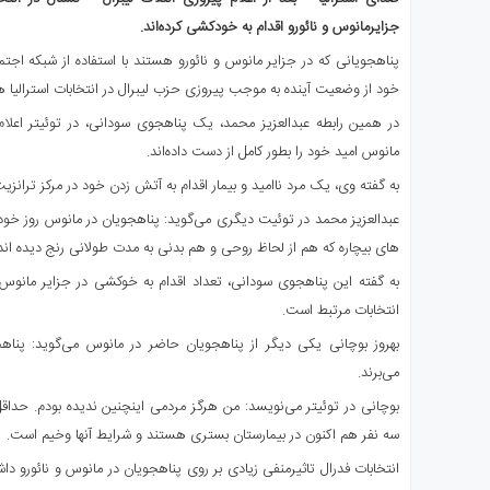
ی
جزایرمانوس و نائورو اقدام به خودکشی کرده‌اند.
استرالیا
پناهجویانی که در جزایر مانوس و نائورو هستند با استفاده از شبکه اجت
درباره
خود از وضعیت آینده به موجب پیروزی حزب لیبرال در انتخابات استرالیا 
ما
در همین رابطه عبدالعزیز محمد، یک پناهجوی سودانی، در توئیتر اعلام 
ارتباط
با
مانوس امید خود را بطور کامل از دست داده‌اند.
ما
به گفته وی، یک مرد ناامید و بیمار اقدام به آتش زدن خود در مرکز ترانز
عبدالعزیز محمد در توئیت دیگری می‌گوید: پناهجویان در مانوس روز خود 
های بیچاره که هم از لحاظ روحی و هم بدنی به مدت طولانی رنج دیده اند آما
به گفته این پناهجوی سودانی، تعداد اقدام به خوکشی در جزایر مانوس و
انتخابات مرتبط است.
بهروز بوچانی یکی دیگر از پناهجویان حاضر در مانوس می‌گوید: پناه
می‌برند.
بوچانی در توئیتر می‌نویسد: من هرگز مردمی اینچنین ندیده بودم. حد
سه نفر هم اکنون در بیمارستان بستری هستند و شرایط آنها وخیم است.
انتخابات فدرال تاثیرمنفی زیادی بر روی پناهجویان در مانوس و نائورو داش