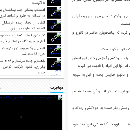
۵ آگوست
اعتصاب پزشکان چند بیمارستان بز
در اعتراض به حقوق و شرایط کاری
ماعی توئیتر در حال بیان ترس و نگرانی
انتقاد از رفتار زننده خریداران 
هستند.
آشفته پاندا مارت در بریزبن
کرده که پناهجویان حاضر در نائورو و
نخستین تلفات گسترده حیات‌وح
آنفلوانزای پرندگان در استرالیا تأیی
لندکروزر یک‌میلیون کیلومتری در و
یت مانوس کرده است.
حراج گذاشته شد
را با خودکشی آغاز می کنند. این انسان
راهنمای جا
 آنها این افراد را نادیده می گیرند.
برگزاری، نحوه شرکت، قوانین و
جدید
 نائورو افزایش یافته و این به نتیجه
مهاجرت
مط
جویان اینجا در افسردگی شدید به سر
اقل شش نفر دست به خودکشی زده‌اند و
ته به طوریکه آنها به کلی این امید خود