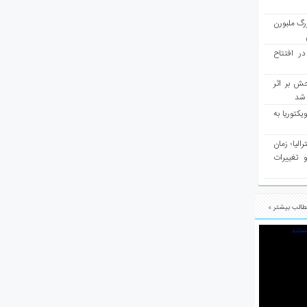
رگ ملبورن
در افتتاح
ش بر اثر
د شد
یکتوریا به
مع سرشماری ۲۰۲۶ استرالیا؛ زمان
 تغییرات
الب بیشتر »