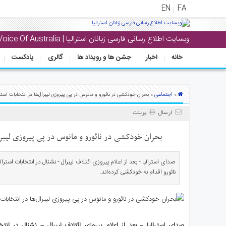
EN
FA
وبسایت اطلاع رسانی فارسی زبانان استرالیا | Voice Of Australia
منوی
اصلی
خانه
اخبار
جشن ها و رویداد ها
گالری
پادکست
خانه
بار
اجتماعی
»
» بحران خودکشی در نائورو و مانوس در پی پیروزی لیبرال‌ها در انتخابات استرا
جشن
ارسال
پرینت
ها
و
بحران خودکشی در نائورو و مانوس در پی پیروزی لیبرال
رویداد
ها
صدای استرالیا - بعد از اعلام پیروزی ائتلاف لیبرال - نشنال در انتخابات است
نائورو اقدام به خودکشی کرده‌اند.
لری
پادکست
نستنی
صدای استرالیا – بعد از اعلام پیروزی ائتلاف لیبرال – نشنال در انت