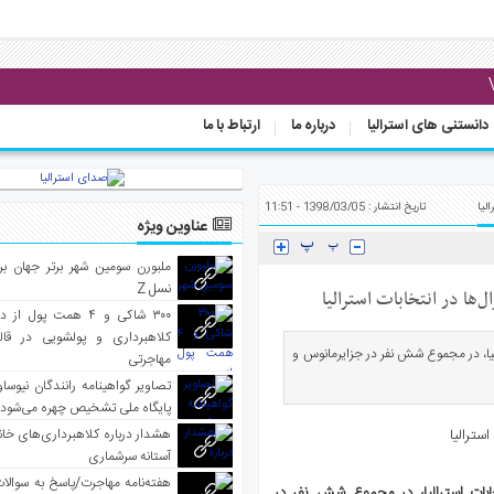
دانستنی های استرالیا
درباره ما
ارتباط با ما
لیا
تاریخ انتشار : 1398/03/05 - 11:51
عناوین ویژه
ملبورن سومین شهر برتر جهان بر
نسل Z
‌ها در انتخابات استرالیا
۳۰۰ شاکی و ۴ همت پول 
کلاهبرداری و پولشویی در قا
رالیا، در مجموع شش نفر در جزایرمانوس و
مهاجرتی
تصاویر گواهینامه رانندگان نیوساو
پایگاه ملی تشخیص چهره می‌شود
هشدار درباره کلاهبرداری‌های خانه‌
آستانه سرشماری
هفته‌نامه مهاجرت/پاسخ به سوالا
خابات استرالیا، در مجموع شش نفر در