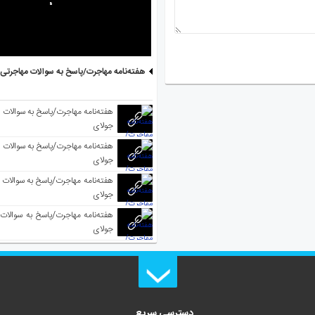
هفته‌نامه مهاجرت/پاسخ به سوالات مهاجرتی ۵ آگوست
جولای
جولای
جولای
جولای
دسترسی سریع