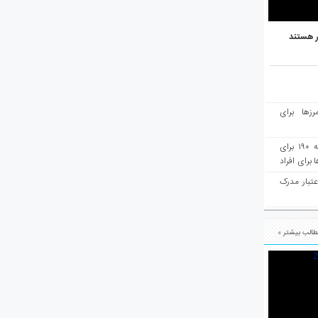
ر هستند
رزها برای
هفته‌نامه مهاجرت: صدور دعوتنامه ۱۹۰ برای
برای افراد
عتبار مدرک
الب بیشتر »