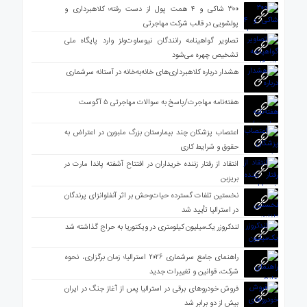
۳۰۰ شاکی و ۴ همت پول از دست رفته؛ کلاهبرداری و
پولشویی در قالب شرکت مهاجرتی
تصاویر گواهینامه رانندگان نیوساوت‌ولز وارد پایگاه ملی
تشخیص چهره می‌شود
هشدار درباره کلاهبرداری‌های خانه‌به‌خانه در آستانه سرشماری
هفته‌نامه مهاجرت/پاسخ به سوالات مهاجرتی ۵ آگوست
اعتصاب پزشکان چند بیمارستان بزرگ ملبورن در اعتراض به
حقوق و شرایط کاری
انتقاد از رفتار زننده خریداران در افتتاح آشفته پاندا مارت در
بریزبن
نخستین تلفات گسترده حیات‌وحش بر اثر آنفلوانزای پرندگان
در استرالیا تأیید شد
لندکروزر یک‌میلیون کیلومتری در ویکتوریا به حراج گذاشته شد
راهنمای جامع سرشماری ۲۰۲۶ استرالیا؛ زمان برگزاری، نحوه
شرکت، قوانین و تغییرات جدید
فروش خودروهای برقی در استرالیا پس از آغاز جنگ در ایران
بیش از دو برابر شد