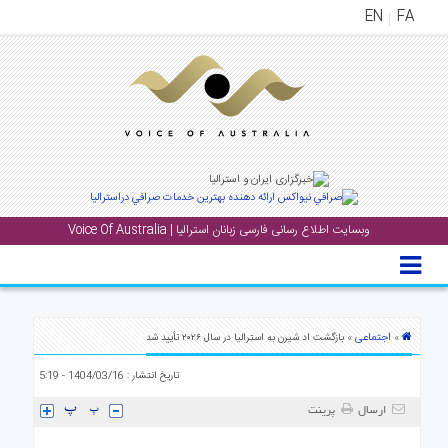
EN
FA
منوی
اصلی
خانه
بار
جشن
وبسایت اطلاع رسانی فارسی زبانان استرالیا | Voice Of Australia
ها
و
رویداد
ها
اجتماعی
»
» بازگشت اد شیرن به استرالیا در سال ۲۰۲۶ تأیید شد
لری
تاریخ انتشار : 1404/03/16 - 5:19
پادکست
ارسال
پرینت
نستنی