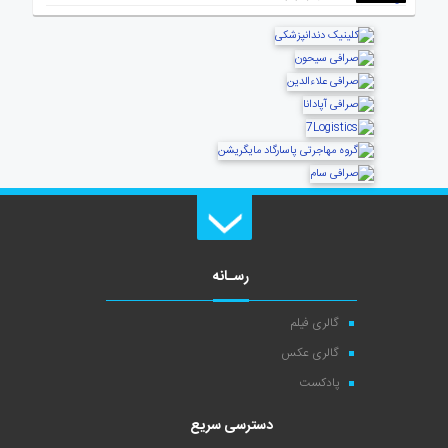
رسـانه
گالری فیلم
گالری عکس
پادکست
دسترسی سریع