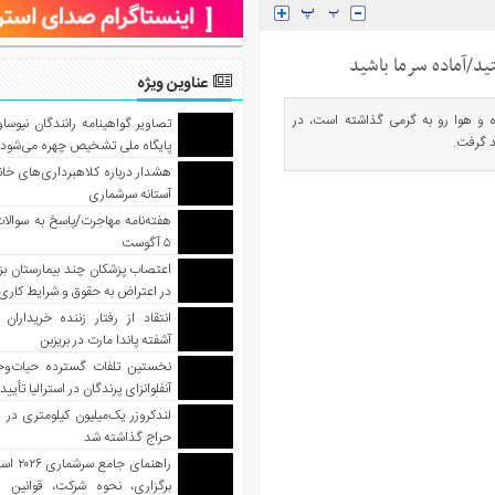
ید/آماده سرما باشید
عناوین ویژه
ده و هوا رو به گرمی گذاشته است، در
تصاویر گواهینامه رانندگان نیوساو
هد گرفت.
پایگاه ملی تشخیص چهره می‌شود
هشدار درباره کلاهبرداری‌های خانه‌
آستانه سرشماری
هفته‌نامه مهاجرت/پاسخ به سوالا
۵ آگوست
اعتصاب پزشکان چند بیمارستان بز
در اعتراض به حقوق و شرایط کاری
انتقاد از رفتار زننده خریداران 
آشفته پاندا مارت در بریزبن
نخستین تلفات گسترده حیات‌وح
آنفلوانزای پرندگان در استرالیا تأیی
لندکروزر یک‌میلیون کیلومتری در و
حراج گذاشته شد
راهنمای جا
برگزاری، نحوه شرکت، قوانین و