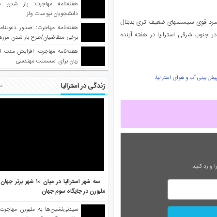
هفته‌نامه مهاجرت: باز شدن م
دانشجویان نیو سات ولز
این هوای بد در اواخر هفته شروع به پایان می‌کند اما بدنبال این هوای سرد قوی سیستم‎های ضعیف تری بدبنال
جنوب شرقی استرالیا در هفته آینده
برخی متقاضیان/طرح باز شدن مرزها 
واکسینه شده
هفته‌نامه مهاجرت: افزایش مدت ا
زبان برای اسسمنت مهندسی
یش بینی آب و هوای استرالیا،
زندگی در استرالیا
مط
 وارد کنید
سه شهر استرالیا در میان ۱۰ ش
ملبورن در جایگاه سوم جهان
سیدنی‌نشین‌ها به ملبورن مهاجرت