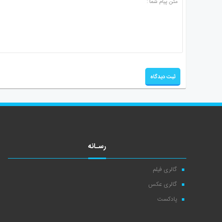
رسـانه
گالری فیلم
گالری عکس
پادکست