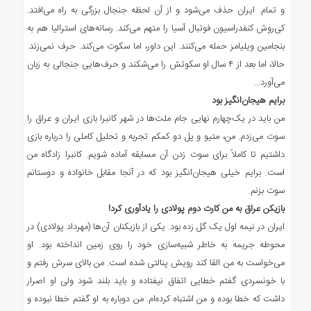
و تمام. ایران حذف می‌شود و از آن لحظه جنجال بزرگی به راه می‌افتد.
کی‌روش کنفدراسیون فوتبال آسیا را متهم می‌کند. رسانه‌های استرالیا هم به
بنجامین ویلیامز حمله می‌کنند. این داور، اما سکوت می‌کند. حرف نمی‌زند.
حالا، اما بعد از ۴ سال او سکوتش را می‌شکند و حرف‌هایی جنجالی به زبان
می‌آورد…
برایم هیجان‌انگیز بود
من باید در یک‌چهارم نهایی جام ملت‌ها در شهر کانبرا بازی ایران و عراق را
سوت می‌زدم. من، متیو و پل دو کمکم تجربه و تحلیل کاملی را درباره بازی
داشتیم تا کاملاً برای سوت زدن آن مسابقه آماده شویم. کانبرا زادگاه من
است. برایم خیلی هیجان‌انگیز بود که در آنجا مقابل خانواده و دوستانم
سوت بزنم.
بازیکن عراق به من کارت دوم پولادی را یاد‌آوری کرد!
ایران در نیمه اول یک گل زده بود. یکی از بازیکنان آن‌ها (مهرداد پولادی) در
محوطه جریمه به خاطر شبیه‌سازی خود را روی زمین انداخته بود. او
می‌خواست به من القا کند رویش پنالتی شده است. من بالای سرش رفتم و
با خونسردی گفتم خطایی اتفاق نیفتاده و باید بلند شود ولی او اصرار
داشت که خطا بوده و من اشتباه کرده‌ام. من دوباره به او گفتم خطا نبوده و