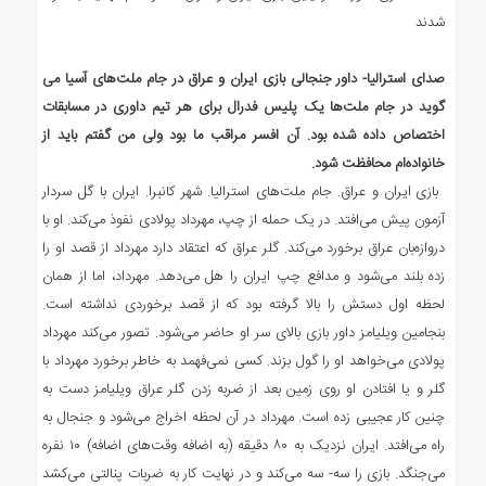
صدای استرالیا- داور جنجالی بازی ایران و عراق در جام ملت‌های آسیا می
گوید در جام ملت‌ها یک پلیس فدرال برای هر تیم داوری در مسابقات
اختصاص داده شده بود. آن افسر مراقب ما بود ولی من گفتم باید از
خانواده‌ام محافظت شود.
بازی ایران و عراق. جام ملت‌های استرالیا. شهر کانبرا. ایران با گل سردار
آزمون پیش می‌افتد. در یک حمله از چپ، مهرداد پولادی نفوذ می‌کند. او با
دروازه‌بان عراق برخورد می‌کند. گلر عراق که اعتقاد دارد مهرداد از قصد او را
زده بلند می‌شود و مدافع چپ ایران را هل می‌دهد. مهرداد، اما از همان
لحظه اول دستش را بالا گرفته بود که از قصد برخوردی نداشته است.
بنجامین ویلیامز داور بازی بالای سر او حاضر می‌شود. تصور می‌کند مهرداد
پولادی می‌خواهد او را گول بزند. کسی نمی‌فهمد به خاطر برخورد مهرداد با
گلر و یا افتادن او روی زمین بعد از ضربه زدن گلر عراق ویلیامز دست به
چنین کار عجیبی زده است. مهرداد در آن لحظه اخراج می‌شود و جنجال به
راه می‌افتد. ایران نزدیک به ۸۰ دقیقه (به اضافه وقت‌های اضافه) ۱۰ نفره
می‌جنگد. بازی را سه- سه می‌کند و در نهایت کار به ضربات پنالتی می‌کشد