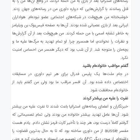
رسانه‌های استرالیا بعد از بازی به من حمله کردند، در واقع آن‌ها من را به
قتل رساندند با گزارش‌هایی که درباره داوری من در رسانه‌های جهان زدند.
خوشبختانه من هیچ‌وقت در شبکه‌های اجتماعی عضو نبوده‌ام. هواداران
ایرانی بعد از بازی عصبانی شده بودند. آن‌ها به صفحه فیس‌بوک بن ویلیامز
به خاطر تشابه اسمی با من حمله کردند. من هیچ‌وقت بعد از آن گزارش‌ها
و نظرات را نخواندم، اما همسرم چرا. او تمام تهدید به مرگ‌ها علیه ما و
بچه‌مان را متوجه شد. از آن شب بود که دیگر همسر من احساس امنیت
نکرد.
گفتم مواظب خانواده‌ام باشید
در جام ملت‌ها یک پلیس فدرال برای هر تیم داوری در مسابقات
اختصاص داده شده بود. آن افسر مراقب ما بود ولی من گفتم باید از
خانواده‌ام محافظت شود.
نفرت را علیه من بیشتر کردند
خبرنگاران و اعضای رسانه‌های استرالیا باعث شدند تا نفرت علیه من بیشتر
شود. آن‌ها عامل تهدید بیشتر خانواده من بودند ولی تمام تصمیماتی که
گرفتم کاملاً درست بود، هر چند با تأخیر کارت قرمز نشان دادم. یادم هست
مفسر aussie از من داوری ساخته بود که تا به حال بدترین قضاوت را
داشته‌ام. از سوی دیگر AFC پای تصمیم من ایستاد و حمایت کرد و حتی