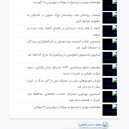
هفته‌نامه مهاجرت/پاسخ به سوالات مهاجرتی ۵ آگوست
اعتصاب پزشکان چند بیمارستان بزرگ ملبورن در اعتراض به
حقوق و شرایط کاری
انتقاد از رفتار زننده خریداران در افتتاح آشفته پاندا مارت در
بریزبن
نخستین تلفات گسترده حیات‌وحش بر اثر آنفلوانزای پرندگان
در استرالیا تأیید شد
لندکروزر یک‌میلیون کیلومتری در ویکتوریا به حراج گذاشته شد
راهنمای جامع سرشماری ۲۰۲۶ استرالیا؛ زمان برگزاری، نحوه
شرکت، قوانین و تغییرات جدید
فروش خودروهای برقی در استرالیا پس از آغاز جنگ در ایران
بیش از دو برابر شد
کمیسیون بهره‌وری استرالیا: ساخت خانه‌های سه‌طبقه باید
تقریباً در همه‌جا مجاز شود
هفته‌نامه مهاجرت/پاسخ به سوالات مهاجرتی ۳۱ جولای