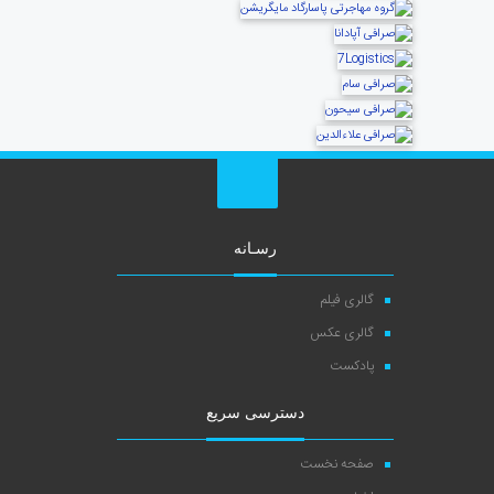
رسـانه
گالری فیلم
گالری عکس
پادکست
دسترسی سریع
صفحه نخست