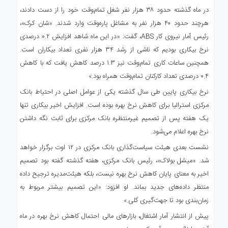
در ماه گذشته حدود ۳۸ هزار نفر شغل تمام‌وقت خود را از دست دادند،
هرچند حدود ۴۰ هزار نفر به مشاغل پاره‌وقت وارد شدند. «شان کرک»،
رئیس آمار نیروی کار ABS، گفت: «در این ماه شاهد افزایش ۰.۲ درصدی
نرخ بیکاری بودیم که ناشی از رشد ۳۴ هزار نفری تعداد بیکاران است.
همچنین ساعات کاری تمام‌وقت نیز ۱.۳ درصد کاهش یافت که با کاهش
۰.۴ درصدی تعداد کارکنان تمام‌وقت همراه بود.»
نرخ بیکاری پایین طی سال گذشته یکی از عوامل اصلی در احتیاط بانک
مرکزی استرالیا برای کاهش نرخ بهره بوده است. افزایش اخیر بیکاری تنها
یک هفته پس از تصمیم غیرمنتظره بانک مرکزی برای ثابت نگه داشتن
نرخ بهره اعلام می‌شود.
نشست بعدی هیئت سیاست‌گذاری بانک مرکزی در ۱۲ اوت برگزار خواهد
شد. «میشل بولاک»، رئیس بانک مرکزی، هفته گذشته گفته بود تصمیم
اخیر به معنای پایان کاهش نرخ بهره نیست، بلکه هیئت‌مدیره ترجیح داده
منتظر داده‌های جدید بماند. او افزود: «این تصمیم بیشتر مربوط به
زمان‌بندی بود تا جهت‌گیری کلی.»
پیش از انتشار آمار اشتغال، بازارهای مالی احتمال کاهش نرخ بهره در ماه