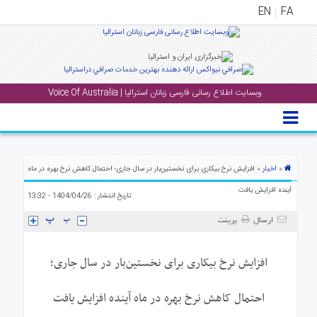
EN
FA
منوی
اصلی
وبسایت اطلاع رسانی فارسی زبانان استرالیا | Voice Of Australia
خانه
بار
جشن
ها
اخبار
»
» افزایش نرخ بیکاری برای نخستین‌بار در سال جاری؛ احتمال کاهش نرخ بهره در ماه
و
آینده افزایش یافت
تاریخ انتشار : 1404/04/26 - 13:32
رویداد
ها
ارسال
پرینت
لری
افزایش نرخ بیکاری برای نخستین‌بار در سال جاری؛
پادکست
احتمال کاهش نرخ بهره در ماه آینده افزایش یافت
نستنی