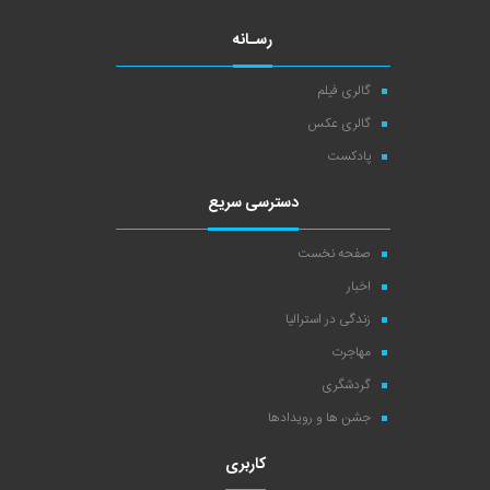
رسـانه
گالری فیلم
گالری عکس
پادکست
دسترسی سریع
صفحه نخست
اخبار
زندگی در استرالیا
مهاجرت
گردشگری
جشن ها و رویدادها
کاربری