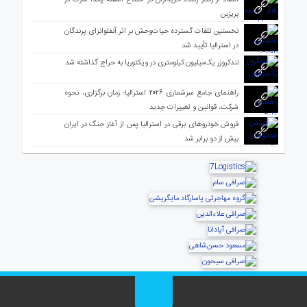
بریزبن
نخستین تلفات گسترده حیات‌وحش بر اثر آنفلوانزای پرندگان
در استرالیا تأیید شد
لندکروزر یک‌میلیون کیلومتری در ویکتوریا به حراج گذاشته شد
راهنمای جامع سرشماری ۲۰۲۶ استرالیا؛ زمان برگزاری، نحوه
شرکت، قوانین و تغییرات جدید
فروش خودروهای برقی در استرالیا پس از آغاز جنگ در ایران
بیش از دو برابر شد