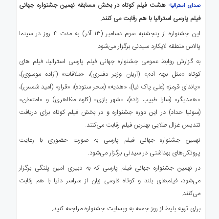
هشت فیلم کوتاه در بخش مسابقه نهمین جشنواره جهانی
صدای استرالیا-
فیلم پارسی استرالیا با هم رقابت می کنند.
این جشنواره از پنجشنبه سوم دسامبر (۱۳ آذر) به مدت ۴ روز در سینما
پالاس منطقه لایکارد سیدنی برگزار می‌شود.
به گزارش روابط عمومی جشنواره جهانی فیلم پارسی استرالیا، فیلم های
کوتاه «مثل بچه آدم» (آریان وزیر دفتری)، «ملاقات» (آزاده موسوی)،
«پاندای قرمز» (علی پاک نیا)، «هدیه» (سحر ستوده)، «قرار» (امید شمس)،
«همدیگر» (سارا طبیب زاده)، «شهر بازی» (کاوه مظاهری) و «امتحان»
(سونیا حداد) در این دوره جشنواره و در بخش فیلم کوتاه برای دریافت
تندیس غزال طلایی بهترین فیلم رقابت می‌کنند.
نهمین جشنواره جهانی فیلم پارسی به صورت حضوری با رعایت
پروتکل‌های بهداشتی در سیدنی برگزار می‌شود.
در نهمین جشنواره جهانی فیلم پارسی که به دبیری امین پلنگی برگزار
می‌شود، فیلم‌های بلند و کوتاه فارسی زبان از سراسر دنیا با هم رقابت
می‌کنند.
برای تهیه بلیط از روز جمعه به وبسایت جشنواره مراجعه کنید.