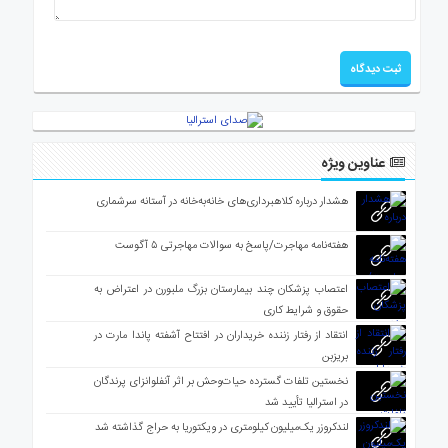
عناوین ویژه
هشدار درباره کلاهبرداری‌های خانه‌به‌خانه در آستانه سرشماری
هفته‌نامه مهاجرت/پاسخ به سوالات مهاجرتی ۵ آگوست
اعتصاب پزشکان چند بیمارستان بزرگ ملبورن در اعتراض به
حقوق و شرایط کاری
انتقاد از رفتار زننده خریداران در افتتاح آشفته پاندا مارت در
بریزبن
نخستین تلفات گسترده حیات‌وحش بر اثر آنفلوانزای پرندگان
در استرالیا تأیید شد
لندکروزر یک‌میلیون کیلومتری در ویکتوریا به حراج گذاشته شد