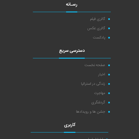
رسـانه
گالری فیلم
گالری عکس
پادکست
دسترسی سریع
صفحه نخست
اخبار
زندگی در استرالیا
مهاجرت
گردشگری
جشن ها و رویدادها
کاربری