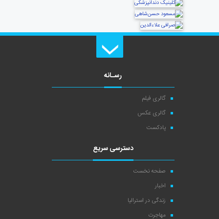
رسـانه
گالری فیلم
گالری عکس
پادکست
دسترسی سریع
صفحه نخست
اخبار
زندگی در استرالیا
مهاجرت