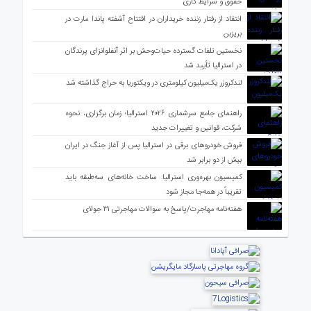
حقوق و شرایط کاری
انتقاد از رفتار زننده خریداران در افتتاح آشفته پاندا مارت در
بریزبن
نخستین تلفات گسترده حیات‌وحش بر اثر آنفلوانزای پرندگان
در استرالیا تأیید شد
لندکروزر یک‌میلیون کیلومتری در ویکتوریا به حراج گذاشته شد
راهنمای جامع سرشماری ۲۰۲۶ استرالیا؛ زمان برگزاری، نحوه
شرکت، قوانین و تغییرات جدید
فروش خودروهای برقی در استرالیا پس از آغاز جنگ در ایران
بیش از دو برابر شد
کمیسیون بهره‌وری استرالیا: ساخت خانه‌های سه‌طبقه باید
تقریباً در همه‌جا مجاز شود
هفته‌نامه مهاجرت/پاسخ به سوالات مهاجرتی ۳۱ جولای