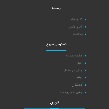
رسـانه
گالری فیلم
گالری عکس
پادکست
دسترسی سریع
صفحه نخست
اخبار
زندگی در استرالیا
مهاجرت
گردشگری
جشن ها و رویدادها
کاربری