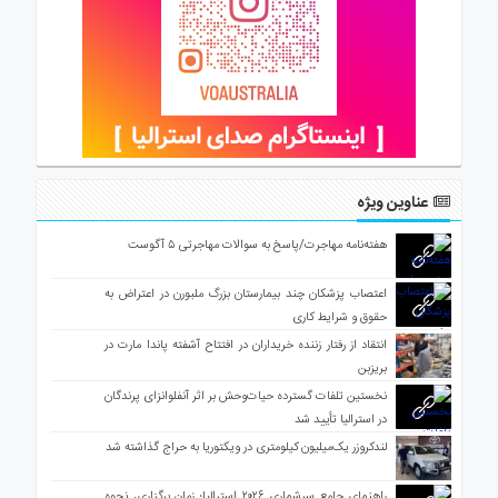
عناوین ویژه
هفته‌نامه مهاجرت/پاسخ به سوالات مهاجرتی ۵ آگوست
اعتصاب پزشکان چند بیمارستان بزرگ ملبورن در اعتراض به
حقوق و شرایط کاری
انتقاد از رفتار زننده خریداران در افتتاح آشفته پاندا مارت در
بریزبن
نخستین تلفات گسترده حیات‌وحش بر اثر آنفلوانزای پرندگان
در استرالیا تأیید شد
لندکروزر یک‌میلیون کیلومتری در ویکتوریا به حراج گذاشته شد
راهنمای جامع سرشماری ۲۰۲۶ استرالیا؛ زمان برگزاری، نحوه