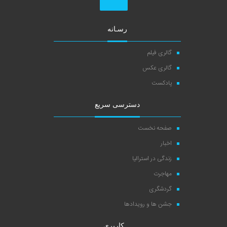
رسـانه
گالری فیلم
گالری عکس
پادکست
دسترسی سریع
صفحه نخست
اخبار
زندگی در استرالیا
مهاجرت
گردشگری
جشن ها و رویدادها
کاربری