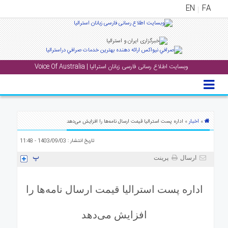
EN
FA
منوی
اصلی
وبسایت اطلاع رسانی فارسی زبانان استرالیا | Voice Of Australia
خانه
بار
جشن
ها
اخبار
»
» اداره پست استرالیا قیمت ارسال نامه‌ها را افزایش می‌دهد
و
تاریخ انتشار : 1403/09/03 - 11:48
رویداد
ها
ارسال
پرینت
لری
اداره پست استرالیا قیمت ارسال نامه‌ها را
پادکست
افزایش می‌دهد
نستنی