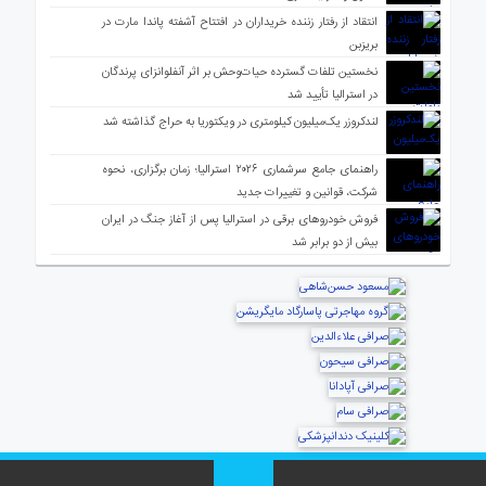
انتقاد از رفتار زننده خریداران در افتتاح آشفته پاندا مارت در
بریزبن
نخستین تلفات گسترده حیات‌وحش بر اثر آنفلوانزای پرندگان
در استرالیا تأیید شد
لندکروزر یک‌میلیون کیلومتری در ویکتوریا به حراج گذاشته شد
راهنمای جامع سرشماری ۲۰۲۶ استرالیا؛ زمان برگزاری، نحوه
شرکت، قوانین و تغییرات جدید
فروش خودروهای برقی در استرالیا پس از آغاز جنگ در ایران
بیش از دو برابر شد