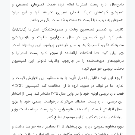
با‌این‌حال، اداره پست استرالیا اعلام کرده قیمت تمبرهای تخفیفی و
تمبرهای کارت‌های تبریک فصلی تغییری نخواهد کرد و این موارد
همچنان به ترتیب با قیمت ۶۰ سنت و ۶۵ سنت باقی می‌مانند.
کاترینا لو، کمیسر کمیسیون رقابت و مصرف‌کنندگان استرالیا (ACCC)،
اعلام کرد این کمیسیون در حال جمع‌آوری نظرات و بازخوردهای
مصرف‌کنندگان، کسب‌وکارها و سایر ذینفعان پیرامون این پیشنهاد است.
وی بیان کرد: «ما اطلاعات ارائه‌شده از سوی اداره پست استرالیا و
بازخوردهای دریافت‌شده را در چارچوب وظایف قانونی این کمیسیون
به‌دقت بررسی خواهیم کرد.»
اگرچه این نهاد نظارتی اختیار تأیید یا رد مستقیم این افزایش قیمت را
ندارد، اما می‌تواند در صورت لزوم با آن مخالفت کند. کمیسیون ACCC
قصد دارد بررسی اولیه خود را در اوایل سال ۲۰۲۵ منتشر کند. پس از انتشار
این بررسی، اداره پست استرالیا می‌تواند درخواست رسمی خود را برای
اعمال افزایش قیمت ارائه دهد. علاوه‌بر‌این، اداره پست موظف است وزیر
ارتباطات را به‌صورت کتبی از این موضوع مطلع کند.
دوره مشاوره عمومی درباره این پیشنهاد تا ۲۲ دسامبر ادامه خواهد داشت و
نظرات و پیشنهادات مردم و کسب‌وکارها در این بازه زمانی دریافت خواهد