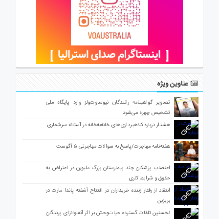
عناوین ویژه
تصاویر گواهینامه رانندگان نیوساوت‌ولز وارد پایگاه ملی
تشخیص چهره می‌شود
هشدار درباره کلاهبرداری‌های خانه‌به‌خانه در آستانه سرشماری
هفته‌نامه مهاجرت/پاسخ به سوالات مهاجرتی ۵ آگوست
اعتصاب پزشکان چند بیمارستان بزرگ ملبورن در اعتراض به
حقوق و شرایط کاری
انتقاد از رفتار زننده خریداران در افتتاح آشفته پاندا مارت در
بریزبن
نخستین تلفات گسترده حیات‌وحش بر اثر آنفلوانزای پرندگان