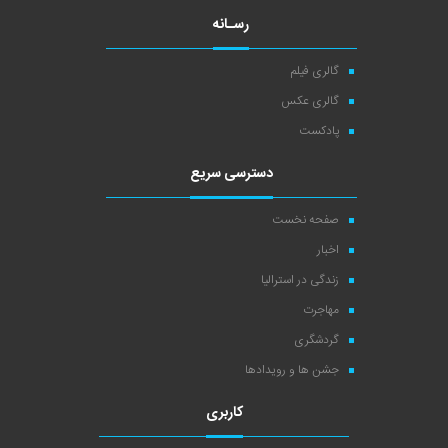
رسـانه
گالری فیلم
گالری عکس
پادکست
دسترسی سریع
صفحه نخست
اخبار
زندگی در استرالیا
مهاجرت
گردشگری
جشن ها و رویدادها
کاربری