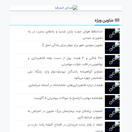
عناوین ویژه
خداحافظ هوای خوب؛ باران شدید و بادهای مخرب در راه
ملبورن و سیدنی
ملبورن سومین شهر برتر جهان برای زندگی نسل Z
۳۰۰ شاکی و ۴ همت پول از دست رفته؛ کلاهبرداری و
پولشویی در قالب شرکت مهاجرتی
تصاویر گواهینامه رانندگان نیوساوت‌ولز وارد پایگاه ملی
تشخیص چهره می‌شود
هشدار درباره کلاهبرداری‌های خانه‌به‌خانه در آستانه سرشماری
هفته‌نامه مهاجرت/پاسخ به سوالات مهاجرتی ۵ آگوست
اعتصاب پزشکان چند بیمارستان بزرگ ملبورن در اعتراض به
حقوق و شرایط کاری
انتقاد از رفتار زننده خریداران در افتتاح آشفته پاندا مارت در
بریزبن