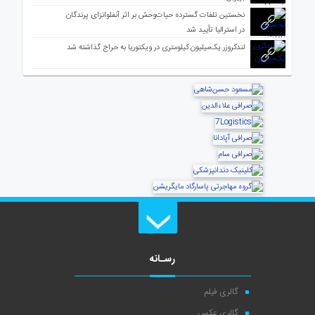
نخستین تلفات گسترده حیات‌وحش بر اثر آنفلوانزای پرندگان
در استرالیا تأیید شد
لندکروزر یک‌میلیون کیلومتری در ویکتوریا به حراج گذاشته شد
رسـانه
گالری فیلم
گالری عکس