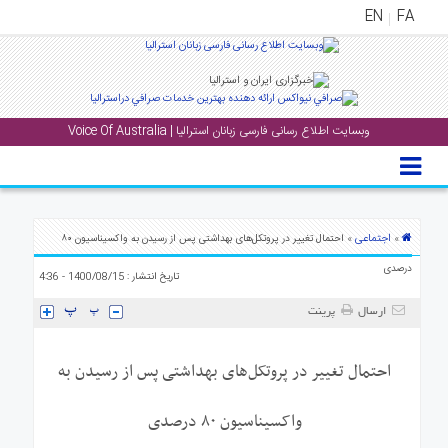
EN
FA
منوی
اصلی
وبسایت اطلاع رسانی فارسی زبانان استرالیا | Voice Of Australia
خانه
بار
جشن
ها
اجتماعی
»
» احتمال تغییر در پروتکل‌های بهداشتی پس از رسیدن به واکسیناسیون ۸۰
و
درصدی
تاریخ انتشار : 1400/08/15 - 4:36
رویداد
ها
ارسال
پرینت
لری
احتمال تغییر در پروتکل‌های بهداشتی پس از رسیدن به
پادکست
واکسیناسیون ۸۰ درصدی
نستنی