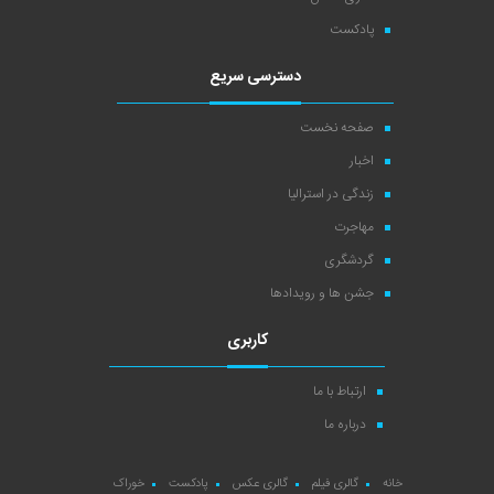
پادکست
دسترسی سریع
صفحه نخست
اخبار
زندگی در استرالیا
مهاجرت
گردشگری
جشن ها و رویدادها
کاربری
ارتباط با ما
درباره ما
خانه
گالری فیلم
گالری عکس
پادکست
خوراک