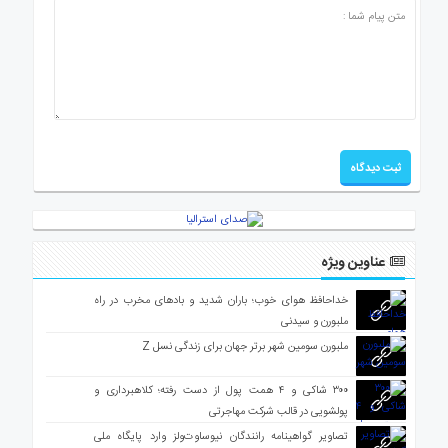
عناوین ویژه
خداحافظ هوای خوب؛ باران شدید و بادهای مخرب در راه
ملبورن و سیدنی
ملبورن سومین شهر برتر جهان برای زندگی نسل Z
۳۰۰ شاکی و ۴ همت پول از دست رفته؛ کلاهبرداری و
پولشویی در قالب شرکت مهاجرتی
تصاویر گواهینامه رانندگان نیوساوت‌ولز وارد پایگاه ملی