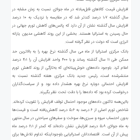
افزایش قیمت‌ کالاهای قابل‌مبادله در ماه جولای نسبت به زمان مشابه در
سال گذشته ۱٫۷ درصد کندتر شد که در مقایسه با نزدیک به ۱۰ درصد
افزایش سال گذشته نشان از آن دارد که پالس‌های کاهش تورم جهانی در
حال رسیدن به استرالیا هستند. بخشی از این روند کاهشی مدیون یارانه
انرژی است که دولت در نظر گرفته است.
بانک مرکزی استرالیا از ماه می سال گذشته نرخ بهره را به بالاترین حد
ممکن طی ۱۱ سال گذشته رساند و با ۴۰۰ واحد افزایش آن را ۴٫۱ درصد
اعلام کرد. باوجود داده‌های خوش‌بینانه‌ای که به‌تازگی از روند کاهش تورم
منتشرشده است، رئیس جدید بانک مرکزی هفته گذشته نسبت به
افزایش احتمالی دوباره نرخ بهره هشدار داده بود و از سیاست‌گذاران
درخواست کرده بود که داده‌ها را با دقت تحت نظر بگیرند.
بااین‌همه تاکنون داده‌های موجود احتمال توقف افزایش را تقویت کرده‌اند.
شاخص تورم اصلی از ۶ درصد به ۵٫۶ درصد کاهش‌یافته است و قیمت‌ها
بدون احتساب میوه و سبزی‌ها، سوخت و سفرهای سیاحتی در سال منتهی
به ماه جولای ۵٫۸ درصد افزایش نشان داده‌اند که کمتر از ۶٫۱ درصد ماه
پیش از آن است. اقتصاددانان استرالیایی باوجوداینکه تداوم تلاش‌ها برای