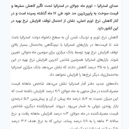
صدای استرالیا – تورم ماه جولای در استرالیا تحت تأثیر کاهش سفرها و
قیمت سوخت به پایین‌‌ترین حد خود طی ۱۷ ماه گذشته رسیده است و در
کنار کاهش نرخ تورم اصلی، نشان از احتمال توقف افزایش نرخ بهره در
این کشور دارد.
کاهش نرخ تورم و نزدیک شدن آن به سطح دلخواه دولت استرالیا باعث
شد تا قیمت‌ها در بازارهای استرالیا با نیم‌نگاهی به‌احتمال بسیار بالای
توقف افزایش نرخ بهره توسط بانک مرکزی برای سومین ماه متوالی تعیین
شوند. بازارهای استرالیا همچنین شانس آخرین افزایش نرخ بهره در این
کشور را به ۳۵ درصد کاهش دادند که نشان می‌دهد بانک مرکزی استرالیا
به‌احتمال‌زیاد دیگر نرخ‌ها را افزایش نخواهد داد.
داده‌های جدید دفتر آمار استرالیا نشان می‌دهد شاخص ماهانه قیمت
مصرف‌کننده در سال منتهی به ماه جولای ۴٫۹ درصد افزایش داشته است که
این میزان نسبت به ۵٫۴ درصد ماه پیش از آن و پیش‌بینی ۵٫۲ درصدی
بازار روندی نزولی به شمار می‌رود. درروند امیدوارکننده دیگری، شاخص
قیمت مصرف‌کننده در ماه جولای ۰٫۳ درصد افزایش ماهانه یافت و نرخ
سالانه ۳ ماهه را به ۲٫۸ درصد رساند، نرخی که به نرخ هدف ۲-۳ درصد
بانک مرکزی استرالیا نزدیک است.