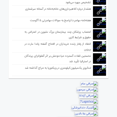
تشخیص چهره می‌شود
هشدار درباره کلاهبرداری‌های خانه‌به‌خانه در آستانه سرشماری
هفته‌نامه مهاجرت/پاسخ به سوالات مهاجرتی ۵ آگوست
اعتصاب پزشکان چند بیمارستان بزرگ ملبورن در اعتراض به
حقوق و شرایط کاری
انتقاد از رفتار زننده خریداران در افتتاح آشفته پاندا مارت در
بریزبن
نخستین تلفات گسترده حیات‌وحش بر اثر آنفلوانزای پرندگان
در استرالیا تأیید شد
لندکروزر یک‌میلیون کیلومتری در ویکتوریا به حراج گذاشته شد