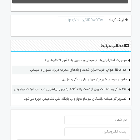
لینک کوتاه :
مطالب مرتبط
مهاجرت استرالیایی‌ها از سیدنی و ملبورن به «شهر ۲۰ دقیقه‌ای»
خداحافظ هوای خوب؛ باران شدید و بادهای مخرب در راه ملبورن و سیدنی
ملبورن سومین شهر برتر جهان برای زندگی نسل Z
۳۰۰ شاکی و ۴ همت پول از دست رفته؛ کلاهبرداری و پولشویی در قالب شرکت مهاجرتی
تصاویر گواهینامه رانندگان نیوساوت‌ولز وارد پایگاه ملی تشخیص چهره می‌شود
ارسال دیدگاه