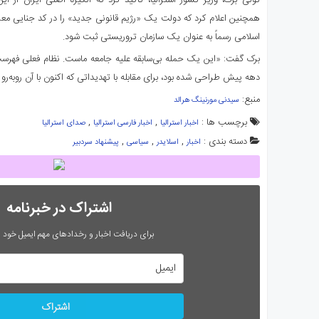
تونی برک، وزیر کشور استرالیا، تأکید کرد که انگیزه اصلی ایران از ا
همچنین اعلام کرد که دولت یک «رژیم قانونی جدید» را در کد جنایی معرف
اسلامی رسماً به عنوان یک سازمان تروریستی ثبت شود.
برک گفت: «این یک حمله بی‌سابقه علیه جامعه ماست. نظام فعلی فهرست
دهه پیش طراحی شده بود، برای مقابله با تهدیداتی که اکنون با آن روبه‌
منبع: ‌
سیدنی مورنینگ هرالد
برچسب ها :
,
,
اخبار استرالیا
اخبار فارسی استرالیا
صدای استرالیا
دسته بندی :
,
,
,
اخبار
اسلایدر
سیاسی
پیشنهاد سردبیر
اشتراک در خبرنامه
برای دریافت اخبار و رخدادهای مهم ایمیل خود را
اشتراک