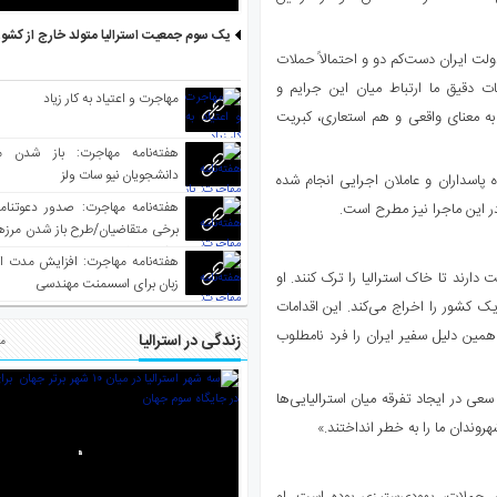
یک سوم جمعیت استرالیا متولد خارج از کشو
ده‌ایم. اکنون ASIO ارزیابی می‌کند که دولت ایران دست‌کم دو و احتمالاً حملات
ت دقیق ما ارتباط میان این جرایم و
مهاجرت و اعتیاد به کار زیاد
م به معنای واقعی و هم استعاری، کبریت
هفته‌نامه مهاجرت: باز شدن م
دانشجویان نیو سات ولز
 پاسداران و عاملان اجرایی انجام شده
ر این ماجرا نیز مطرح است.
برخی متقاضیان/طرح باز شدن مرزها 
واکسینه شده
هفته‌نامه مهاجرت: افزایش مدت ا
دارند تا خاک استرالیا را ترک کنند. او
زبان برای اسسمنت مهندسی
 کشور را اخراج می‌کند. این اقدامات
ین دلیل سفیر ایران را فرد نامطلوب
زندگی در استرالیا
مط
عی در ایجاد تفرقه میان استرالیایی‌ها
هروندان ما را به خطر انداختند.»