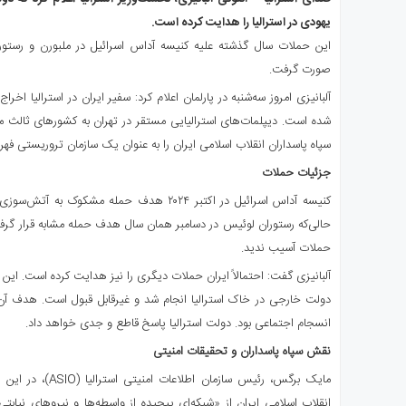
ی
یهودی در استرالیا را هدایت کرده است.
استرالیا
این حملات سال گذشته علیه کنیسه آداس اسرائیل در ملبورن و رستور
درباره
صورت گرفت.
ما
آلبانیزی امروز سه‌شنبه در پارلمان اعلام کرد: سفیر ایران در استرالیا اخر
ارتباط
شده است. دیپلمات‌های استرالیایی مستقر در تهران به کشورهای ثالث م
با
ما
سپاه پاسداران انقلاب اسلامی ایران را به عنوان یک سازمان تروریستی فه
جزئیات حملات
کنیسه آداس اسرائیل در اکتبر ۲۰۲۴ هدف حمله مشک
حالی‌که رستوران لوئیس در دسامبر همان سال هدف حمله مشابه قرار گرفت 
حملات آسیب ندید.
آلبانیزی گفت: احتمالاً ایران حملات دیگری را نیز هدایت کرده است. ای
دولت خارجی در خاک استرالیا انجام شد و غیرقابل قبول است. هدف آن‌
انسجام اجتماعی بود. دولت استرالیا پاسخ قاطع و جدی خواهد داد.
نقش سپاه پاسداران و تحقیقات امنیتی
مایک برگس، رئیس سازم
انقلاب اسلامی ایران از «شبکه‌ای پیچیده از واسطه‌ها و نیروهای نیابت