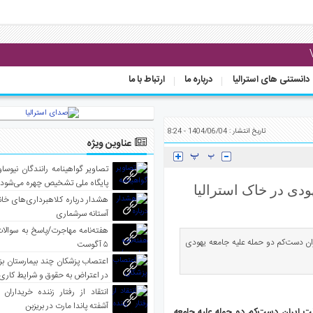
دانستنی های استرالیا
درباره ما
ارتباط با ما
تاریخ انتشار : 1404/06/04 - 8:24
عناوین ویژه
تصاویر گواهینامه رانندگان نیوساو
پایگاه ملی تشخیص چهره می‌شود
هودی در خاک استرالیا
هشدار درباره کلاهبرداری‌های خانه‌
آستانه سرشماری
هفته‌نامه مهاجرت/پاسخ به سوالا
یران دست‌کم دو حمله علیه جامعه یهودی
۵ آگوست
اعتصاب پزشکان چند بیمارستان بز
در اعتراض به حقوق و شرایط کاری
انتقاد از رفتار زننده خریداران 
آشفته پاندا مارت در بریزبن
ولت ایران دست‌کم دو حمله علیه جامعه