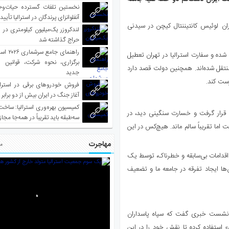
نخستین تلفات گسترده حیات‌وح
آنفلوانزای پرندگان در استرالیا تأیی
ان لوئیس کانتیننتال کیچن در سیدنی
لندکروزر یک‌میلیون کیلومتری در و
حراج گذاشته شد
راهنمای جا
اج شده و سفارت استرالیا در تهران تعطیل
برگزاری، نحوه شرکت، قوانین و
نتقل شده‌اند. همچنین دولت قصد دارد
جدید
رست کند.
فروش خودروهای برقی در استرال
آغاز جنگ در ایران بیش از دو برابر
کمیسیون بهره‌وری استرالیا: ساخت
وک به آتش‌سوزی قرار گرفت و خسارت سنگینی دید، در
سه‌طبقه باید تقریباً در همه‌جا مجاز
اما تقریباً سالم ماند. هیچ‌کس در این
مهاجرت
مط
ن اقدامات بی‌سابقه و خطرناک، توسط یک
ها ایجاد تفرقه در جامعه ما و تضعیف
ان اطلاعات امنیتی استرالیا (ASIO)، در این نشست خبری گفت که سپاه پاسداران
ی» استفاده کرده تا نقش خود را در این