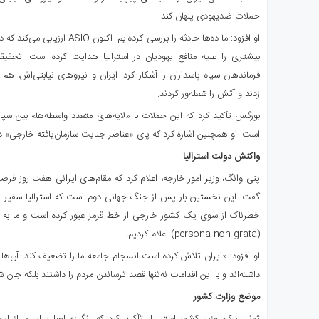
حملات ضدیهودی پنهان کند.
او افزود: ما ده‌ها حادثه را بررسی کر
بیشتری را علیه منافع یهودیان در استرالیا هدایت کرده است. تحقیقا
فرماندهان سپاه پاسداران را آشکار کرد. ایران و نیروهای نیابتی‌اش، ه
زدند و آتش را شعله‌ور کردند.
بورگس تأکید کرد که این حملات با «لایه‌های متعدد واسطه‌ها» بین سپاه
است. او همچنین اشاره کرد که پای «عناصر جنایت سازمان‌یافته خارجی» د
واکنش دولت استرالیا
پنی وانگ، وزیر امور خارجه، اعلام کرد که مقام‌های ایرانی هفت روز فرصت 
گفت: این نخستین بار پس از جنگ جهانی دوم است که استرالیا سفیر یک
خطرناک از سوی یک کشور خارجی از خط قرمز عبور کرده است و ما به هم
(persona non grata) اعلام کردیم.
او افزود: «ایران تلاش کرده است انسجام جامعه ما را تضعیف کند. آن‌ها س
داشته‌اند و با این اقدامات نه‌تنها قصد ترساندن مردم را داشتند بلکه جان ش
موضع وزارت کشور