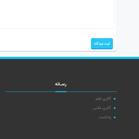
رسـانه
گالری فیلم
گالری عکس
پادکست