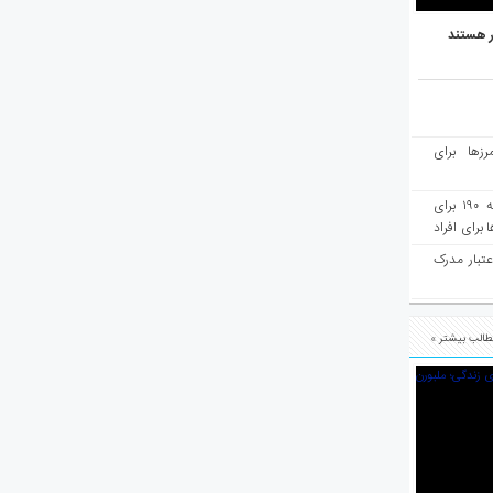
ر هستند
رزها برای
هفته‌نامه مهاجرت: صدور دعوتنامه ۱۹۰ برای
برای افراد
عتبار مدرک
الب بیشتر »