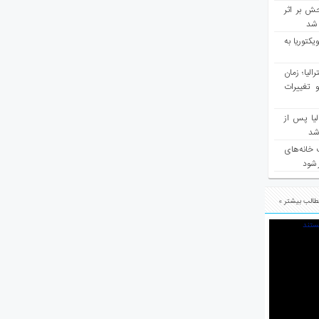
ش بر اثر
د شد
یکتوریا به
مع سرشماری ۲۰۲۶ استرالیا؛ زمان
 تغییرات
یا پس از
 شد
 خانه‌های
 شود
الب بیشتر »