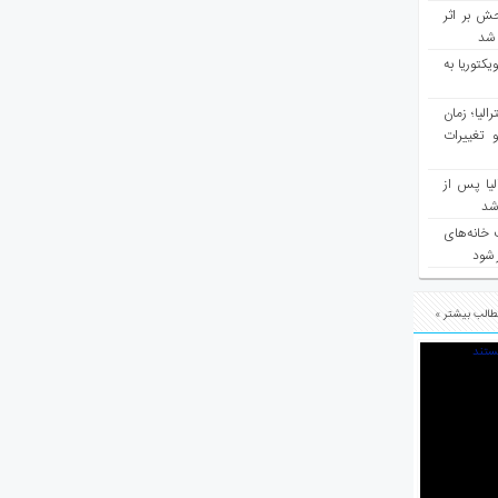
ش بر اثر
د شد
یکتوریا به
مع سرشماری ۲۰۲۶ استرالیا؛ زمان
 تغییرات
یا پس از
 شد
 خانه‌های
 شود
الب بیشتر »