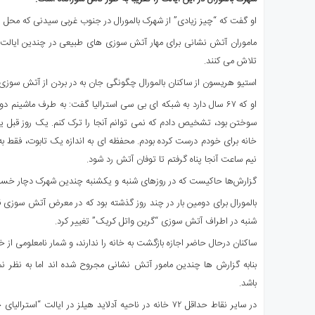
ای
او گفت که “چیز زیادی” از شهرک بالمورال در جنوب غربی سیدنی که محل زندگی ۴۰۰ نفر بود باقی نما
استرالیا
درباره
ماموران آتش نشانی برای مهار آتش سوزی های طبیعی در چندین ایالت ا
ما
تلاش می کنند.
ارتباط
استیو هریسون از ساکنان بالمورال چگونگی جان به در بردن از آتش سوزی د
با
او که ۶۷ سال دارد به شبکه ای بی سی استرالیا گفت: به طرف ماشینم 
ما
سوختن بود، تشخیص دادم که نمی توانم آنجا را ترک کنم. یک روز ق
خانه برای خودم درست کرده بودم. محفظه ای به اندازه یک تابوت، فقط به ا
نیم ساعت آنجا پناه گرفتم تا توفان آتش رد شود.
گزارش‌ها حاکیست که در روزهای شنبه و یکشنبه چندین شهرک دچار خسارا
بالمورال برای دومین بار در چند روز گذشته بود که در معرض آتش سوزی 
شنبه در اطراف آتش سوزی “گرین واتل کریک” تغییر کرد.
ساکنان درحال حاضر اجازه بازگشت به خانه را ندارند، و شمار نامعلومی ا
بنابه گزارش ها چندین مامور آتش نشانی مجروح شده اند اما به نظر 
باشد.