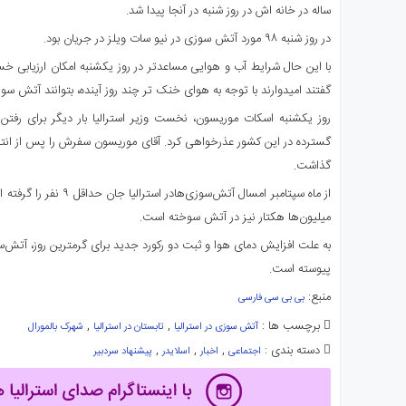
ساله در خانه اش در روز شنبه در آنجا پیدا شد.
در روز شنبه ۹۸ مورد آتش سوزی در نیو سات ویلز در جریان بود.
با این حال شرایط آب و هوایی مساعدتر در روز یکشنبه امکان ارزیابی خسار
گفتند امیدوارند با توجه به هوای خنک تر چند روز آینده، بتوانند آتش سوزی
روز یکشنبه اسکات موریسون، نخست وزیر استرالیا بار دیگر برای رفتن
گسترده در این کشور عذرخواهی کرد. آقای موریسون سفرش را پس از انتقا
گذاشت.
میلیون‌ها هکتار نیز در آتش سوخته است.
به علت افزایش دمای هوا و ثبت دو رکورد جدید برای گرمترین روز، آتش‌سوز
پیوسته است.
منبع:
بی بی سی فارسی
برچسب ها :
,
,
آتش سوزی در استرالیا
تابستان در استرالیا
شهرک بالمورال
دسته بندی :
,
,
,
اجتماعی
اخبار
اسلایدر
پیشنهاد سردبیر