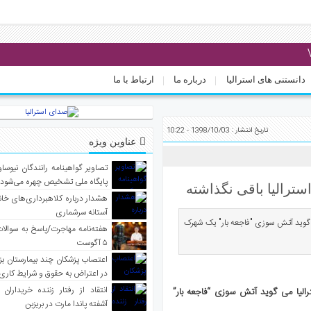
دانستنی های استرالیا
درباره ما
ارتباط با ما
تاریخ انتشار : 1398/10/03 - 10:22
عناوین ویژه
تصاویر گواهینامه رانندگان نیوساو
پایگاه ملی تشخیص چهره می‌شود
ترالیا باقی نگذاشته
هشدار درباره کلاهبرداری‌های خانه‌
آستانه سرشماری
می گوید آتش سوزی "فاجعه بار" یک شهرک
هفته‌نامه مهاجرت/پاسخ به سوالا
۵ آگوست
اعتصاب پزشکان چند بیمارستان بز
در اعتراض به حقوق و شرایط کاری
انتقاد از رفتار زننده خریداران 
رالیا می گوید آتش سوزی “فاجعه بار”
آشفته پاندا مارت در بریزبن