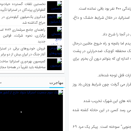
نخستین تلفات گسترده حیات‌وح
نده است.
آنفلوانزای پرندگان در استرالیا تأیی
لندکروزر یک‌میلیون کیلومتری در و
سترالیا، در خلال شرایط خشک و داغ،
حراج گذاشته شد
راهنمای جا
ر آنجا را شرح داد.
برگزاری، نحوه شرکت، قوانین و
جدید
دویدم اما باغچه و راه خروج ماشین درحال
فروش خودروهای برقی در استرال
بل یک محفظه کوچک ضدحرارتی در پشت
آغاز جنگ در ایران بیش از دو برابر
ندازه ای که بتوانم درون آن بخزم. برای
کمیسیون بهره‌وری استرالیا: ساخت
سه‌طبقه باید تقریباً در همه‌جا مجاز
ت قابل توجه شده‌اند.
مهاجرت
مط
قرار می گرفت چون شرایط وزش باد روز
ز خانه های این شهرک تخریب شده.
نمی رسد کسی در این حادثه کشته شده
در سایر نقاط حداقل ۷۲ خانه در ناحیه آدلاید هیلز در ایالت “استرالیای جنوبی” سوخته است. پیکر یک مرد ۶۹