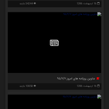
16 اردیبهشت 1396
34244 بازدید
عناوین روزنامه های امروز ۹۵/۲/۷
16 اردیبهشت 1396
10858 بازدید