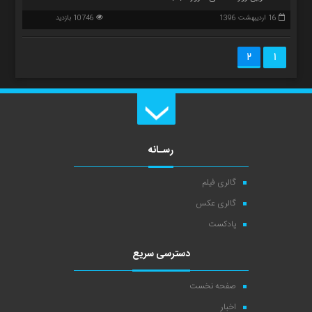
16 اردیبهشت 1396
10746 بازدید
2
1
رسـانه
گالری فیلم
گالری عکس
پادکست
دسترسی سریع
صفحه نخست
اخبار