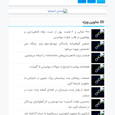
عناوین ویژه
۳۰۰ شاکی و ۴ همت پول از دست رفته؛ کلاهبرداری و
پولشویی در قالب شرکت مهاجرتی
تصاویر گواهینامه رانندگان نیوساوت‌ولز وارد پایگاه ملی
تشخیص چهره می‌شود
هشدار درباره کلاهبرداری‌های خانه‌به‌خانه در آستانه سرشماری
هفته‌نامه مهاجرت/پاسخ به سوالات مهاجرتی ۵ آگوست
اعتصاب پزشکان چند بیمارستان بزرگ ملبورن در اعتراض به
حقوق و شرایط کاری
انتقاد از رفتار زننده خریداران در افتتاح آشفته پاندا مارت در
بریزبن
نخستین تلفات گسترده حیات‌وحش بر اثر آنفلوانزای پرندگان
در استرالیا تأیید شد
لندکروزر یک‌میلیون کیلومتری در ویکتوریا به حراج گذاشته شد