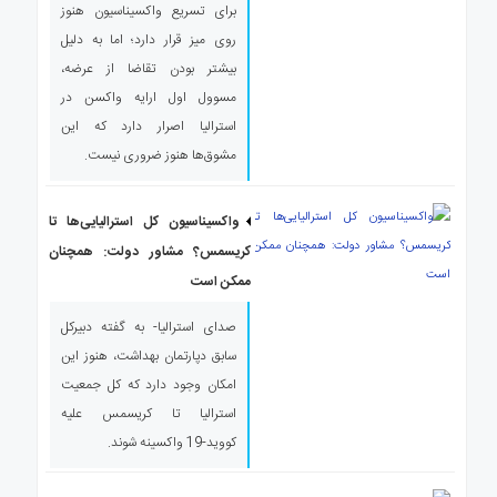
برای تسریع واکسیناسیون هنوز
روی میز قرار دارد؛ اما به دلیل
بیشتر بودن تقاضا از عرضه،
مسوول اول ارایه واکسن در
استرالیا اصرار دارد که این
مشوق‌ها هنوز ضروری نیست.
واکسیناسیون کل استرالیایی‌ها تا
کریسمس؟ مشاور دولت: همچنان
ممکن است
صدای استرالیا- به گفته دبیرکل
سابق دپارتمان بهداشت، هنوز این
امکان وجود دارد که کل جمعیت
استرالیا تا کریسمس علیه
کووید-19 واکسینه شوند.