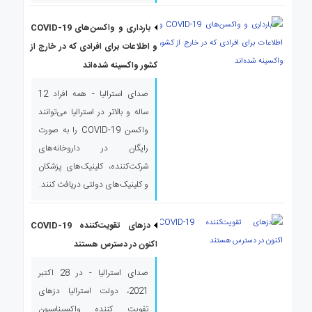
ی
استرالیا
بارداری و واکسن های COVID-19
درباره
و اطلاعات برای افرادی که در خارج از
ما
کشور واکسینه شده‌اند
ارتباط
صدای استرالیا - همه افراد 12
با
ما
ساله و بالاتر در استرالیا می‌توانند
واکسن COVID-19 را به صورت
رایگان در داروخانه‌های
شرکت‌کننده، کلینیک‌های پزشکان
و کلینیک‌های دولتی دریافت کنند.
دزهای تقویت‌کننده COVID-19
اکنون در دسترس هستند
صدای استرالیا - در 28 اکتبر
2021، دولت استرالیا دزهای
تقویت کننده واکسیناسیون