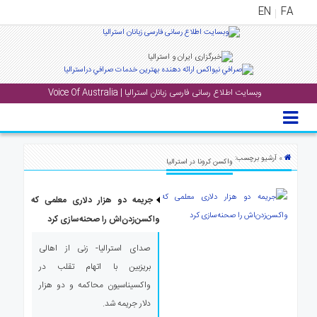
EN
FA
منوی
اصلی
وبسایت اطلاع رسانی فارسی زبانان استرالیا | Voice Of Australia
خانه
بار
جشن
» آرشیو برچسب:
واکسن کرونا در استرالیا
ها
و
جریمه دو هزار دلاری معلمی که
رویداد
ها
واکسن‌زدن‌اش را صحنه‌سازی کرد
صدای استرالیا- زنی از اهالی
لری
بریزبین با اتهام تقلب در
پادکست
واکسیناسیون محاکمه و دو هزار
دلار جریمه شد.
نستنی