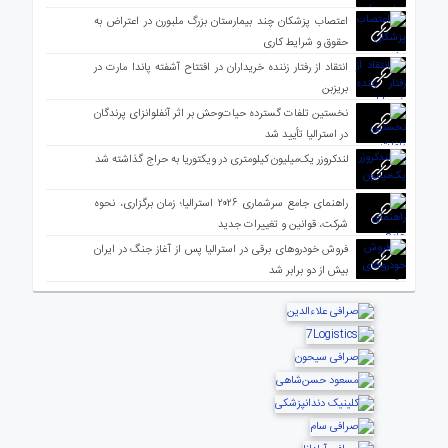
اعتصاب پزشکان چند بیمارستان بزرگ ملبورن در اعتراض به
حقوق و شرایط کاری
انتقاد از رفتار زننده خریداران در افتتاح آشفته پاندا مارت در
بریزبن
نخستین تلفات گسترده حیات‌وحش بر اثر آنفلوانزای پرندگان
در استرالیا تأیید شد
لندکروزر یک‌میلیون کیلومتری در ویکتوریا به حراج گذاشته شد
راهنمای جامع سرشماری ۲۰۲۶ استرالیا؛ زمان برگزاری، نحوه
شرکت، قوانین و تغییرات جدید
فروش خودروهای برقی در استرالیا پس از آغاز جنگ در ایران
بیش از دو برابر شد