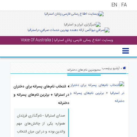
EN
FA
منوی
اصلی
وبسایت اطلاع رسانی فارسی زبانان استرالیا | Voice Of Australia
خانه
بار
جشن
» آرشیو برچسب:
محبوبترین نام های دخترانه
ها
و
انتخاب نام‌های پسرانه برای دختران
رویداد
ها
در استرالیا + برترین نام‌های پسرانه و
دخترانه
لری
صدای استرالیا - نام‌گذاری فرزندان
پادکست
همواره یکی از چالش‌های مهم
والدین بوده و در این میان انتخاب
نستنی