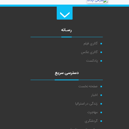
رسـانه
گالری فیلم
گالری عکس
پادکست
دسترسی سریع
صفحه نخست
اخبار
زندگی در استرالیا
مهاجرت
گردشگری