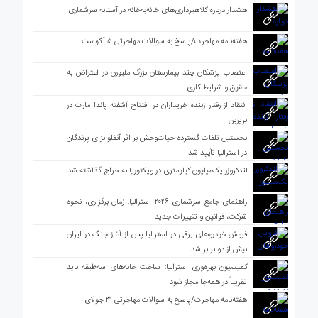
هشدار درباره کلاهبرداری‌های خانه‌به‌خانه در آستانه سرشماری
هفته‌نامه مهاجرت/پاسخ به سوالات مهاجرتی ۵ آگوست
اعتصاب پزشکان چند بیمارستان بزرگ ملبورن در اعتراض به
حقوق و شرایط کاری
انتقاد از رفتار زننده خریداران در افتتاح آشفته پاندا مارت در
بریزبن
نخستین تلفات گسترده حیات‌وحش بر اثر آنفلوانزای پرندگان
در استرالیا تأیید شد
لندکروزر یک‌میلیون کیلومتری در ویکتوریا به حراج گذاشته شد
راهنمای جامع سرشماری ۲۰۲۶ استرالیا؛ زمان برگزاری، نحوه
شرکت، قوانین و تغییرات جدید
فروش خودروهای برقی در استرالیا پس از آغاز جنگ در ایران
بیش از دو برابر شد
کمیسیون بهره‌وری استرالیا: ساخت خانه‌های سه‌طبقه باید
تقریباً در همه‌جا مجاز شود
هفته‌نامه مهاجرت/پاسخ به سوالات مهاجرتی ۳۱ جولای