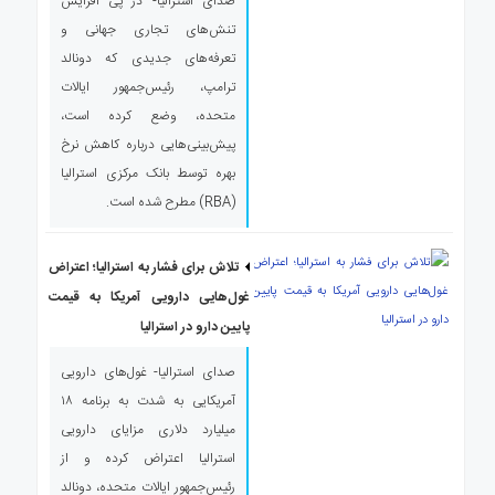
صدای استرالیا- در پی افزایش
ی
تنش‌های تجاری جهانی و
استرالیا
تعرفه‌های جدیدی که دونالد
درباره
ترامپ، رئیس‌جمهور ایالات
ما
متحده، وضع کرده است،
ارتباط
پیش‌بینی‌هایی درباره کاهش نرخ
با
ما
بهره توسط بانک مرکزی استرالیا
(RBA) مطرح شده است.
تلاش برای فشار به استرالیا؛ اعتراض
غول‌هایی دارویی آمریکا به قیمت
پایین دارو در استرالیا
صدای استرالیا- غول‌های دارویی
آمریکایی به شدت به برنامه ۱۸
میلیارد دلاری مزایای دارویی
استرالیا اعتراض کرده و از
رئیس‌جمهور ایالات متحده، دونالد