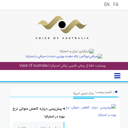
EN
FA
منوی
اصلی
خانه
بار
جشن
وبسایت اطلاع رسانی فارسی زبانان استرالیا | Voice Of Australia
ها
و
رویداد
ها
» آرشیو برچسب:
جنگ تجاری آمریکا
لری
پیش‌بینی درباره کاهش متوالی نرخ
پادکست
بهره در استرالیا
نستنی