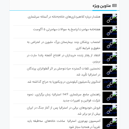
عناوین ویژه
هشدار درباره کلاهبرداری‌های خانه‌به‌خانه در آستانه سرشماری
هفته‌نامه مهاجرت/پاسخ به سوالات مهاجرتی ۵ آگوست
اعتصاب پزشکان چند بیمارستان بزرگ ملبورن در اعتراض به
حقوق و شرایط کاری
انتقاد از رفتار زننده خریداران در افتتاح آشفته پاندا مارت در
بریزبن
نخستین تلفات گسترده حیات‌وحش بر اثر آنفلوانزای پرندگان
در استرالیا تأیید شد
لندکروزر یک‌میلیون کیلومتری در ویکتوریا به حراج گذاشته شد
راهنمای جامع سرشماری ۲۰۲۶ استرالیا؛ زمان برگزاری، نحوه
شرکت، قوانین و تغییرات جدید
فروش خودروهای برقی در استرالیا پس از آغاز جنگ در ایران
بیش از دو برابر شد
کمیسیون بهره‌وری استرالیا: ساخت خانه‌های سه‌طبقه باید
تقریباً در همه‌جا مجاز شود