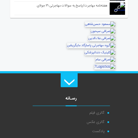
هفته‌نامه مهاجرت/پاسخ به سوالات مهاجرتی ۳۱ جولای
رسـانه
گالری فیلم
گالری عکس
پادکست