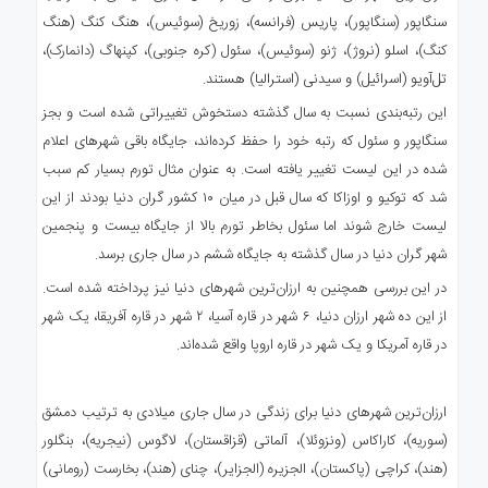
سنگاپور (سنگاپور)، پاریس (فرانسه)، زوریخ (سوئیس)، هنگ کنگ (هنگ
کنگ)، اسلو (نروژ)، ژنو (سوئیس)، سئول (کره جنوبی)، کپنهاگ (دانمارک)،
تل‌آویو (اسرائیل) و سیدنی (استرالیا) هستند.
این رتبه‌بندی نسبت به سال گذشته دستخوش تغییراتی شده است و بجز
سنگاپور و سئول که رتبه خود را حفظ کرده‌اند، جایگاه باقی شهرهای اعلام
شده در این لیست تغییر یافته است. به عنوان مثال تورم بسیار کم سبب
شد که توکیو و اوزاکا که سال قبل در میان ۱۰ کشور گران دنیا بودند از این
لیست خارج شوند اما سئول بخاطر تورم بالا از جایگاه بیست و پنجمین
شهر گران دنیا در سال گذشته به جایگاه ششم در سال جاری برسد.
در این بررسی همچنین به ارزان‌ترین شهرهای دنیا نیز پرداخته شده است.
از این ده شهر ارزان دنیا، ۶ شهر در قاره آسیا، ۲ شهر در قاره آفریقا، یک شهر
در قاره آمریکا و یک شهر در قاره اروپا واقع شده‌اند.
ارزان‌ترین شهرهای دنیا برای زندگی در سال جاری میلادی به ترتیب دمشق
(سوریه)، کاراکاس (ونزوئلا)، آلماتی (قزاقستان)، لاگوس (نیجریه)، بنگلور
(هند)، کراچی (پاکستان)، الجزیره (الجزایر)، چنای (هند)، بخارست (رومانی)