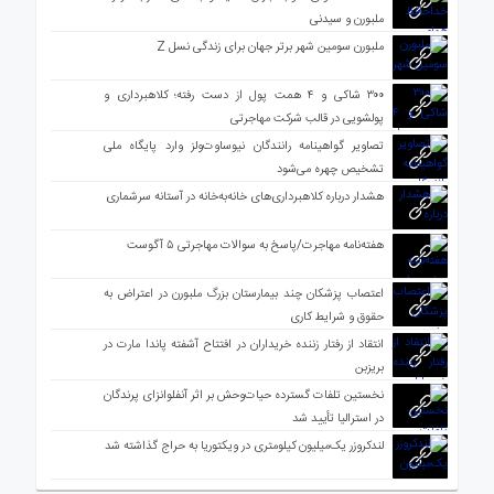
ملبورن و سیدنی
ملبورن سومین شهر برتر جهان برای زندگی نسل Z
۳۰۰ شاکی و ۴ همت پول از دست رفته؛ کلاهبرداری و
پولشویی در قالب شرکت مهاجرتی
تصاویر گواهینامه رانندگان نیوساوت‌ولز وارد پایگاه ملی
تشخیص چهره می‌شود
هشدار درباره کلاهبرداری‌های خانه‌به‌خانه در آستانه سرشماری
هفته‌نامه مهاجرت/پاسخ به سوالات مهاجرتی ۵ آگوست
اعتصاب پزشکان چند بیمارستان بزرگ ملبورن در اعتراض به
حقوق و شرایط کاری
انتقاد از رفتار زننده خریداران در افتتاح آشفته پاندا مارت در
بریزبن
نخستین تلفات گسترده حیات‌وحش بر اثر آنفلوانزای پرندگان
در استرالیا تأیید شد
لندکروزر یک‌میلیون کیلومتری در ویکتوریا به حراج گذاشته شد