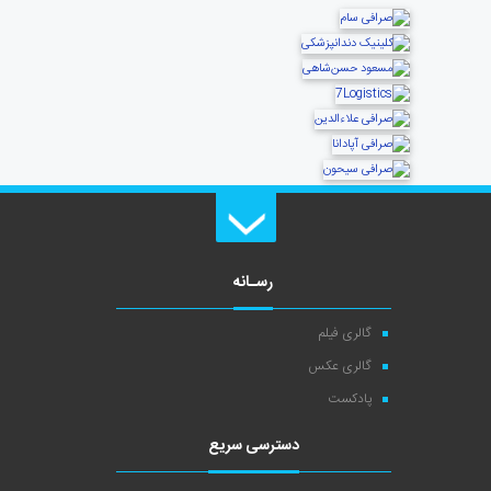
رسـانه
گالری فیلم
گالری عکس
پادکست
دسترسی سریع