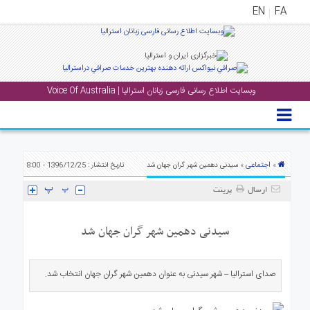
EN
FA
منوی
اصلی
وبسایت اطلاع رسانی فارسی زبانان استرالیا | Voice Of Australia
خانه
بار
جشن
ها
اجتماعی
»
» سیدنی دهمین شهر گران جهان شد
تاریخ انتشار : 1396/12/25 - 8:00
و
ارسال
پرینت
رویداد
ها
سیدنی دهمین شهر گران جهان شد
لری
پادکست
صدای استرالیا – شهر سیدنی به عنوان دهمین شهر گران جهان انتخاب شد.
نستنی