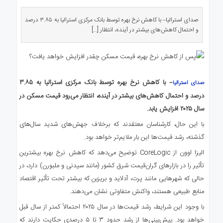
ی
استرالیا
صدای استرالیا– با کاهش نرخ بهره توسط بانک مرکزی استرالیا به ۳.۸۵ درصد
و احتمال کاهش‌های بیشتر در آینده، انتظار […]
درباره
ما
ارتباط
با
ما
– با کاهش نرخ بهره توسط بانک مرکزی استرالیا به ۳.۸۵
صدای استرالیا
درصد و احتمال کاهش‌های بیشتر در آینده، انتظار می‌رود قیمت مسکن در
سال ۲۰۲۵ افزایش یابد.
با این حال، کارشناسان معتقدند که برخلاف جهش‌های شدید سال‌های
گذشته، رشد قیمت‌ها این بار ملایم‌تر خواهد بود.
الیزا اوون از CoreLogic توضیح می‌دهد که کاهش نرخ بهره بیشترین
تأثیر را در بازارهای گران‌قیمت شرق کشور (مانند سیدنی و ملبورن) دارد، در
حالی که شهرهایی مانند پرت، آدلاید و بریزبن که بیشتر تحت تأثیر اقتصاد
منابع طبیعی هستند، واکنش متفاوتی نشان می‌دهند.
با وجود این شرایط، رشد قیمت‌ها در سال ۲۰۲۵ احتمالاً کمتر از سال قبل
خواهد بود. پیش‌بینی‌ها از رشد حدود ۳ تا ۵ درصدی حکایت دارند که