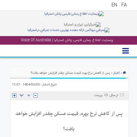
EN
FA
منوی
اصلی
وبسایت اطلاع رسانی فارسی زبانان استرالیا | Voice Of Australia
خانه
بار
جشن
ها
اخبار
»
» پس از کاهش نرخ بهره، قیمت مسکن چقدر افزایش خواهد یافت؟
و
تاریخ انتشار : 1404/03/05 - 11:57
رویداد
ها
ارسال
پرینت
لری
پس از کاهش نرخ بهره، قیمت مسکن چقدر افزایش خواهد
پادکست
یافت؟
نستنی