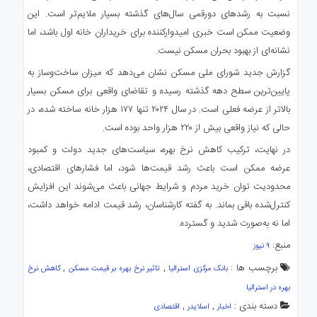
نسبت به رشدهای دورقمی سال‌های گذشته بسیار ملایم‌تر است. این
وضعیت ممکن است خبری امیدوارکننده برای خریداران خانه اول باشد، اما
نشانه‌ای از بهبود بحران مسکن نیست.
گزارش جدید شورای ملی مسکن نشان می‌دهد که میزان ساخت‌وساز به
پایین‌ترین سطح دهه گذشته رسیده و تقاضای واقعی برای مسکن بسیار
بالاتر از عرضه فعلی است. در سال ۲۰۲۴ تنها ۱۷۷ هزار خانه ساخته شده، در
حالی که نیاز واقعی بیش از ۲۲۰ هزار واحد بوده است.
در نهایت، ترکیب کاهش نرخ بهره، سیاست‌های جدید دولت و کمبود
عرضه ممکن است باعث رشد قیمت‌ها شود، اما فشارهای اقتصادی،
محدودیت توان خرید مردم و شرایط جهانی باعث می‌شوند این افزایش
کنترل‌شده باقی بماند. به گفته کارشناسان، رشد قیمت ادامه خواهد داشت،
اما نه به‌صورت شدید و گسترده.
منبع:
۹ نیوز
برچسب ها :
,
,
بانک مرکزی استرالیا
تاثیر نرخ بهره بر قیمت مسکن
کاهش نرخ
بهره در استرالیا
دسته بندی :
,
,
اخبار
اسلایدر
اقتصادی