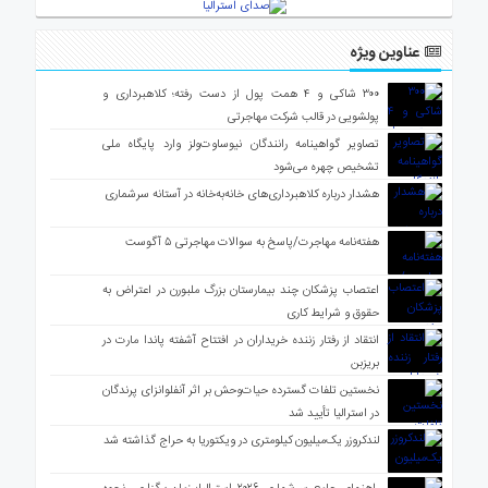
عناوین ویژه
۳۰۰ شاکی و ۴ همت پول از دست رفته؛ کلاهبرداری و
پولشویی در قالب شرکت مهاجرتی
تصاویر گواهینامه رانندگان نیوساوت‌ولز وارد پایگاه ملی
تشخیص چهره می‌شود
هشدار درباره کلاهبرداری‌های خانه‌به‌خانه در آستانه سرشماری
هفته‌نامه مهاجرت/پاسخ به سوالات مهاجرتی ۵ آگوست
اعتصاب پزشکان چند بیمارستان بزرگ ملبورن در اعتراض به
حقوق و شرایط کاری
انتقاد از رفتار زننده خریداران در افتتاح آشفته پاندا مارت در
بریزبن
نخستین تلفات گسترده حیات‌وحش بر اثر آنفلوانزای پرندگان
در استرالیا تأیید شد
لندکروزر یک‌میلیون کیلومتری در ویکتوریا به حراج گذاشته شد