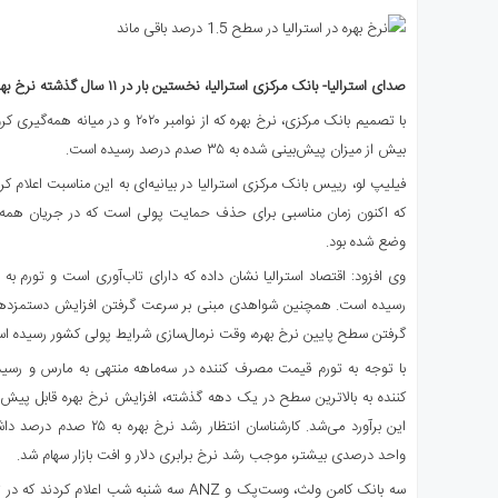
ی
استرالیا
درباره
صدای استرالیا- بانک مرکزی استرالیا، نخستین بار در ۱۱ سال گذشته نرخ بهره بانکی را افزایش داد.
ما
با تصمیم بانک مرکزی، نرخ بهره که از نوام
ارتباط
بیش از میزان پیش‌بینی شده به ۳۵ صدم درصد رسیده است.
با
ما
فیلیپ لو، رییس بانک مرکزی استرالیا در بیانیه‌ای به این مناسبت اعلام ک
که اکنون زمان مناسبی برای حذف حمایت پولی است که در جریان همه‌گی
وضع شده بود.
وی افزود: اقتصاد استرالیا نشان داده که دارای تاب‌آوری است و تورم ب
رسیده است. همچنین شواهدی مبنی بر سرعت گرفتن افزایش دستمزدها وجو
گرفتن سطح پایین نرخ بهره، وقت نرمال‌سازی شرایط پولی کشور رسیده ا
با توجه به تورم قیمت مصرف کننده در سه‌ماهه منتهی به مارس و 
کننده به بالاترین سطح در یک دهه گذشته، افزایش نرخ بهره قابل پیش‌بین
واحد درصدی بیشتر، موجب رشد نرخ برابری دلار و افت بازار سهام شد.
سه بانک کامن ولث، وست‌پک و ANZ سه شنبه شب اعل