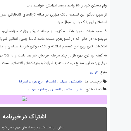
وام مسکن خود را ۲۵ واحد درصد افزایش خواهند داد.
از سوی دیگر، این تصمیم بانک مرکزی در میانه کارزارهای انتخاباتی صورت
استقلال این بانک را زیر سوال ببرد.
۹ عضو هیات مدیره بانک مرکزی، از جمله دبیرکل وزارت خزانه‌داری، 
می‌شوند؛ در حالی که در کشورهای مشابه مانند کانادا چنین اتفاقی نمی‌
انتخابات اثری روی این تصمیم نداشته و بانک مرکزی شرایط سیاسی را مدن
به گفته
نرخ بهره به این سطح برسد، بسته به شرایط و رویدادهای اقتصادی است.
منبع:
گاردین
برچسب ها :
,
,
بانم مرکزی استرالیا
فیلیپ لو
نرخ بهره در استرالیا
دسته بندی :
,
,
,
اخبار
اسلایدر
اقتصادی
پیشنهاد سردبیر
اشتراک در خبرنامه
برای دریافت اخبار و رخدادهای مهم ایمیل خود را