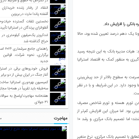
در اعتراض به حقوق و شرایط کاری
انتقاد از رفتار زننده خریداران 
آشفته پاندا مارت در بریزبن
نخستین تلفات گسترده حیات‌وح
آنفلوانزای پرندگان در استرالیا تأیی
بر ۲۰۲۰ و در میانه همه‌گیری کرونا یک دهم درصد تعیین شده بود، حالا
لندکروزر یک‌میلیون کیلومتری در و
حراج گذاشته شد
راهنمای جا
رد: هیات مدیره بانک به این نتیجه رسید
برگزاری، نحوه شرکت، قوانین و
ری به منظور کمک به اقتصاد استرالیا
جدید
فروش خودروهای برقی در استرال
آغاز جنگ در ایران بیش از دو برابر
ه سرعت به سطوح بالاتر از حد پیش‌بینی
کمیسیون بهره‌وری استرالیا: ساخت
د دارد. در این شرایط، و با در نظر
سه‌طبقه باید تقریباً در همه‌جا مجاز
ست.
هفته‌نامه مهاجرت/پاسخ به سوالا
۳۱ جولای
رسیدن تورم هسته و تورم شاخص مصرف
ی بود. اما میزان این افزایش کم‌تر از
مهاجرت
این برآورد می‌شد. کارشناسان انتظار رشد نرخ بهره به ۲۵ صدم درصد داشتند؛ اما تصمیم بانک مرکزی و رشد ۱۰
مط
ام کردند که در تطابق با تصمیم بانک مرکزی، نرخ متغیر