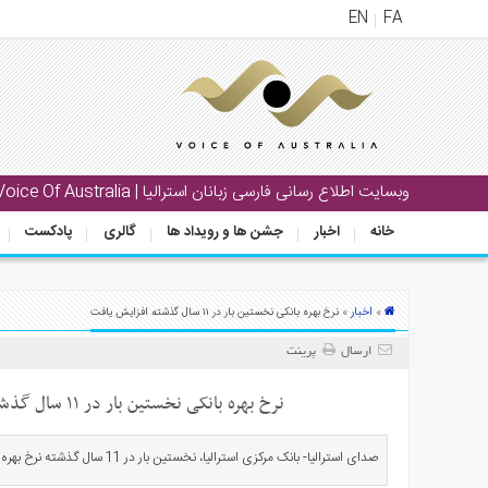
EN
FA
منوی
اصلی
خانه
وبسایت اطلاع رسانی فارسی زبانان استرالیا | Voice Of Australia
بار
خانه
اخبار
جشن ها و رویداد ها
گالری
پادکست
جشن
ها
و
رویداد
اخبار
»
» نرخ بهره بانکی نخستین بار در ۱۱ سال گذشته افزایش یافت
ها
ارسال
پرینت
لری
نرخ بهره بانکی نخستین بار در ۱۱ سال گذشته افزایش یافت
پادکست
صدای استرالیا- بانک مرکزی استرالیا، نخستین بار در 11 سال گذشته نرخ بهره بانکی را افزایش داد.
نستنی