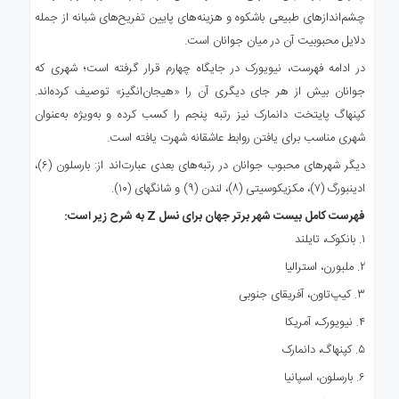
چشم‌اندازهای طبیعی باشکوه و هزینه‌های پایین تفریح‌های شبانه از جمله
دلایل محبوبیت آن در میان جوانان است.
در ادامه فهرست، نیویورک در جایگاه چهارم قرار گرفته است؛ شهری که
جوانان بیش از هر جای دیگری آن را «هیجان‌انگیز» توصیف کرده‌اند.
کپنهاگ پایتخت دانمارک نیز رتبه پنجم را کسب کرده و به‌ویژه به‌عنوان
شهری مناسب برای یافتن روابط عاشقانه شهرت یافته است.
دیگر شهرهای محبوب جوانان در رتبه‌های بعدی عبارت‌اند از: بارسلون (۶)،
ادینبورگ (۷)، مکزیکوسیتی (۸)، لندن (۹) و شانگهای (۱۰).
فهرست کامل بیست شهر برتر جهان برای نسل Z به شرح زیر است:
۱. بانکوک، تایلند
۲. ملبورن، استرالیا
۳. کیپ‌تاون، آفریقای جنوبی
۴. نیویورک، آمریکا
۵. کپنهاگ، دانمارک
۶. بارسلون، اسپانیا