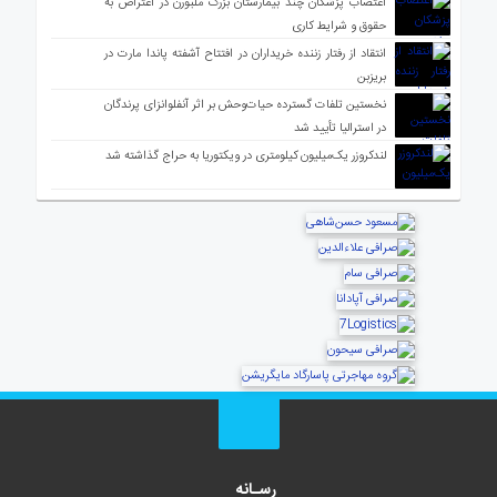
اعتصاب پزشکان چند بیمارستان بزرگ ملبورن در اعتراض به
حقوق و شرایط کاری
انتقاد از رفتار زننده خریداران در افتتاح آشفته پاندا مارت در
بریزبن
نخستین تلفات گسترده حیات‌وحش بر اثر آنفلوانزای پرندگان
در استرالیا تأیید شد
لندکروزر یک‌میلیون کیلومتری در ویکتوریا به حراج گذاشته شد
رسـانه