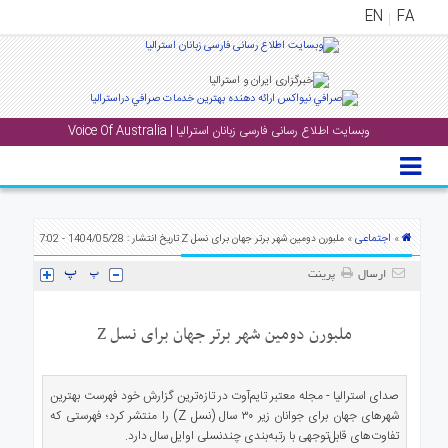
EN
FA
منوی
اصلی
وبسایت اطلاع رسانی فارسی زبانان استرالیا | Voice Of Australia
خانه
بار
جشن
ها
اجتماعی
»
» ملبورن دومین شهر برتر جهان برای نسل Z
تاریخ انتشار : 1404/05/28 - 7:02
و
ارسال
پرینت
رویداد
ها
ملبورن دومین شهر برتر جهان برای نسل Z
لری
پادکست
صدای استرالیا - مجله معتبر تایم‌آوت در تازه‌ترین گزارش خود فهرست بهترین
شهرهای جهان برای جوانان زیر ۳۰ سال (نسل Z) را منتشر کرد؛ فهرستی که
تفاوت‌های قابل‌توجهی با رتبه‌بندی چندنسلی اوایل سال دارد.
نستنی