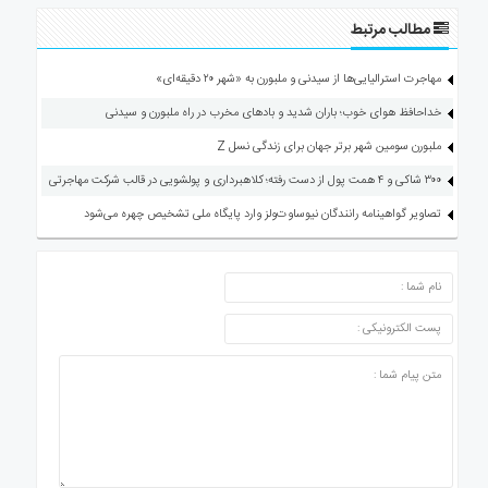
مطالب مرتبط
مهاجرت استرالیایی‌ها از سیدنی و ملبورن به «شهر ۲۰ دقیقه‌ای»
خداحافظ هوای خوب؛ باران شدید و بادهای مخرب در راه ملبورن و سیدنی
ملبورن سومین شهر برتر جهان برای زندگی نسل Z
۳۰۰ شاکی و ۴ همت پول از دست رفته؛ کلاهبرداری و پولشویی در قالب شرکت مهاجرتی
تصاویر گواهینامه رانندگان نیوساوت‌ولز وارد پایگاه ملی تشخیص چهره می‌شود
ارسال دیدگاه