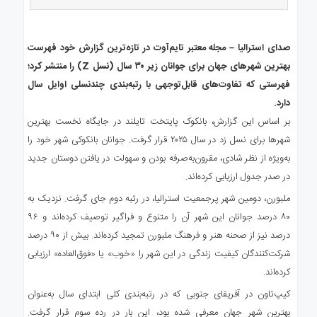
ی
استرالیا
درباره
صدای استرالیا – مجله معتبر تایم‌آوت در تازه‌ترین گزارش خود فهرست
ما
بهترین شهرهای جهان برای جوانان زیر ۳۰ سال (نسل Z) را منتشر کرد؛
ارتباط
فهرستی که تفاوت‌های قابل‌توجهی با رتبه‌بندی چندنسلی اوایل سال
با
دارد.
ما
بر اساس این گزارش، بانکوک پایتخت تایلند در جایگاه نخست بهترین
شهرها برای نسل زد در سال ۲۰۲۵ قرار گرفت. جوانان بانکوکی شهر خود را
به‌ویژه از نظر شادی، مقرون‌به‌صرفه بودن و سهولت در یافتن دوستان جدید
در صدر جدول ارزیابی کرده‌اند.
ملبورن، دومین شهر پرجمعیت استرالیا، در رتبه دوم جای گرفت. نزدیک به
۸۰ درصد جوانان این شهر آن را متنوع و فراگیر توصیف کرده‌اند و ۹۶
درصد نیز از صحنه هنر و فرهنگ ملبورن تمجید کرده‌اند. بیش از ۹۰ درصد
شرکت‌کنندگان کیفیت زندگی در این شهر را «خوب» یا «فوق‌العاده» ارزیابی
کرده‌اند.
کیپ‌تاون در آفریقای جنوبی که در رتبه‌بندی کلی ابتدای سال به‌عنوان
بهترین شهر جهان معرفی شده بود، این بار در رده سوم قرار گرفت.