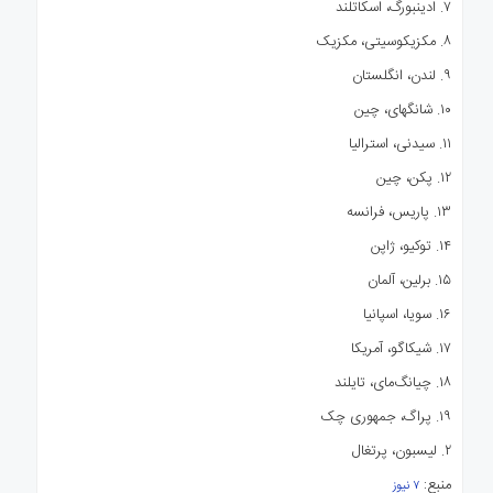
۷. ادینبورگ، اسکاتلند
۸. مکزیکوسیتی، مکزیک
۹. لندن، انگلستان
۱۰. شانگهای، چین
۱۱. سیدنی، استرالیا
۱۲. پکن، چین
۱۳. پاریس، فرانسه
۱۴. توکیو، ژاپن
۱۵. برلین، آلمان
۱۶. سویا، اسپانیا
۱۷. شیکاگو، آمریکا
۱۸. چیانگ‌مای، تایلند
۱۹. پراگ، جمهوری چک
۲. لیسبون، پرتغال
منبع:‌
۷ نیوز