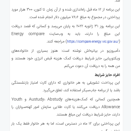
شد.
این برنامه از ۱۲ ماه قبل راه‌اندازی شده و از آن زمان تا کنون، ۳۰۰ هزار مورد
پرداختی در مجموع به مبلغ ۷۶٫۶ میلیون دلار انجام شده است.
این برنامه روز ۳۱ ژانویه ۲۰۲۲ به پایان می‌رسد و کسانی که قصد دریافت
این مبلغ را دارند، باید به وب‌سایت Energy compare
) مراجعه کنند.
(
https://compare.energy.vic.gov.au/
دآمبروزیو در بیانیه‌اش نوشته است: هنوز بسیاری از خانواده‌های
ویکتوریایی حایز شرایط دریافت کمک هزینه قبض انرژی خود هستند و
من همه را به دریافت آن دعوت می‌کنم.
افراد حایز شرایط
این پرداخت تشویقی به هر خانواری که دارای کارت امتیاز بازنشستگی
باشد یا از برنامه جاب‌سیکر استفاده کند، تعلق می‌گیرد.
همچنین کسانی که کمک‌هزینه‌های Austudy، Abstudy و Youth
Allowance دریافت می‌کنند یا کارت طلایی سازمان امور کهنه‌سربازان را
دارند، حایز شرایط دریافت این مبلغ هستند.
این پرداختی برای ۱۲ ماه در دسترس است، اما به هر خانوار فقط یک بار