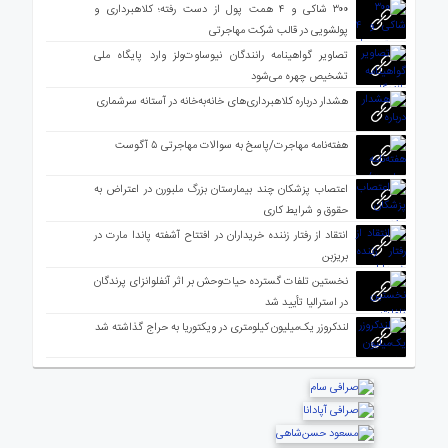
۳۰۰ شاکی و ۴ همت پول از دست رفته؛ کلاهبرداری و
پولشویی در قالب شرکت مهاجرتی
تصاویر گواهینامه رانندگان نیوساوت‌ولز وارد پایگاه ملی
تشخیص چهره می‌شود
هشدار درباره کلاهبرداری‌های خانه‌به‌خانه در آستانه سرشماری
هفته‌نامه مهاجرت/پاسخ به سوالات مهاجرتی ۵ آگوست
اعتصاب پزشکان چند بیمارستان بزرگ ملبورن در اعتراض به
حقوق و شرایط کاری
انتقاد از رفتار زننده خریداران در افتتاح آشفته پاندا مارت در
بریزبن
نخستین تلفات گسترده حیات‌وحش بر اثر آنفلوانزای پرندگان
در استرالیا تأیید شد
لندکروزر یک‌میلیون کیلومتری در ویکتوریا به حراج گذاشته شد