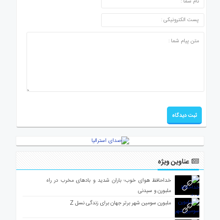
عناوین ویژه
خداحافظ هوای خوب؛ باران شدید و بادهای مخرب در راه
ملبورن و سیدنی
ملبورن سومین شهر برتر جهان برای زندگی نسل Z