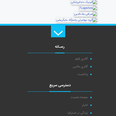
رسـانه
گالری فیلم
گالری عکس
پادکست
دسترسی سریع
صفحه نخست
اخبار
زندگی در استرالیا