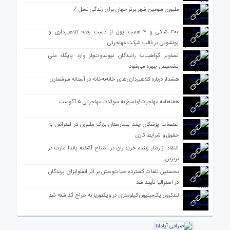
ملبورن سومین شهر برتر جهان برای زندگی نسل Z
۳۰۰ شاکی و ۴ همت پول از دست رفته؛ کلاهبرداری و
پولشویی در قالب شرکت مهاجرتی
تصاویر گواهینامه رانندگان نیوساوت‌ولز وارد پایگاه ملی
تشخیص چهره می‌شود
هشدار درباره کلاهبرداری‌های خانه‌به‌خانه در آستانه سرشماری
هفته‌نامه مهاجرت/پاسخ به سوالات مهاجرتی ۵ آگوست
اعتصاب پزشکان چند بیمارستان بزرگ ملبورن در اعتراض به
حقوق و شرایط کاری
انتقاد از رفتار زننده خریداران در افتتاح آشفته پاندا مارت در
بریزبن
نخستین تلفات گسترده حیات‌وحش بر اثر آنفلوانزای پرندگان
در استرالیا تأیید شد
لندکروزر یک‌میلیون کیلومتری در ویکتوریا به حراج گذاشته شد