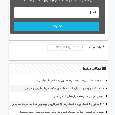
برای دریافت اخبار و رخدادهای مهم ایمیل خود را وارد کنید
اشتراک
لینک کوتاه :
مطالب مرتبط
مهاجرت استرالیایی‌ها از سیدنی و ملبورن به «شهر ۲۰ دقیقه‌ای»
خداحافظ هوای خوب؛ باران شدید و بادهای مخرب در راه ملبورن و سیدنی
ملبورن سومین شهر برتر جهان برای زندگی نسل Z
۳۰۰ شاکی و ۴ همت پول از دست رفته؛ کلاهبرداری و پولشویی در قالب شرکت مهاجرتی
تصاویر گواهینامه رانندگان نیوساوت‌ولز وارد پایگاه ملی تشخیص چهره می‌شود