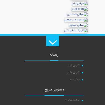
رسـانه
گالری فیلم
گالری عکس
پادکست
دسترسی سریع
صفحه نخست