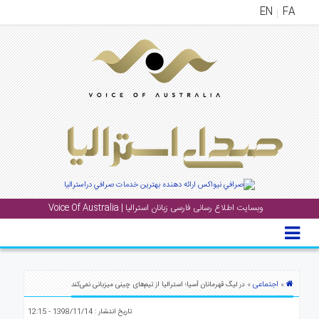
EN
FA
منوی
اصلی
خانه
بار
جشن
ها
و
رویداد
وبسایت اطلاع رسانی فارسی زبانان استرالیا | Voice Of Australia
ها
لری
پادکست
اجتماعی
»
» در لیگ قهرمانان آسیا؛ استرالیا از تیم‌های چینی میزبانی نمی‌کند
نستنی
تاریخ انتشار : 1398/11/14 - 12:15