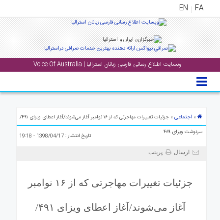
EN
FA
منوی
اصلی
وبسایت اطلاع رسانی فارسی زبانان استرالیا | Voice Of Australia
خانه
بار
جشن
ها
اجتماعی
»
» جزئیات تغییرات مهاجرتی که از ۱۶ نوامبر آغاز می‌شوند/آغاز اعطای ویزای ۴۹۱/
و
سرنوشت ویزای ۴۸۹
تاریخ انتشار : 1398/04/17 - 19:18
رویداد
ها
ارسال
پرینت
لری
جزئیات تغییرات مهاجرتی که از ۱۶ نوامبر
پادکست
آغاز می‌شوند/آغاز اعطای ویزای ۴۹۱/
نستنی