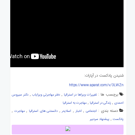
شنیدن پادکست در آپارات:
https://www.aparat.com/v/3LWZn
برچسب ها :
,
,
تغییرات ویزاها در استرالیا
دفتر مهاجرتی ویزایاب
دکتر سیروس
,
,
احمدی
زندگی در استرالیا
مهاجرت به استرالیا
دسته بندی :
,
,
,
,
,
اجتماعی
اخبار
اسلایدر
دانستنی های استرالیا
مهاجرت
,
پادکست
پیشنهاد سردبیر