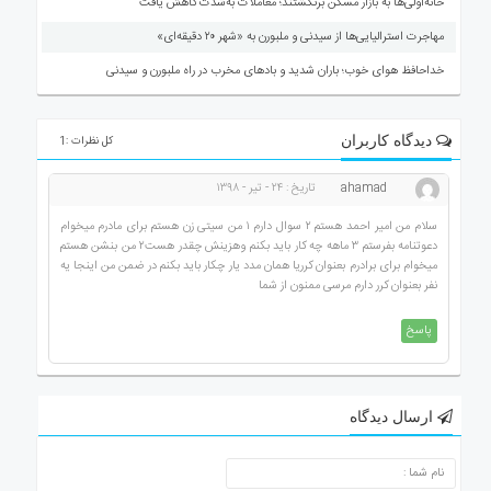
خانه‌اولی‌ها به بازار مسکن برنگشتند؛ معاملات به‌شدت کاهش یافت
مهاجرت استرالیایی‌ها از سیدنی و ملبورن به «شهر ۲۰ دقیقه‌ای»
خداحافظ هوای خوب؛ باران شدید و بادهای مخرب در راه ملبورن و سیدنی
دیدگاه کاربران
کل نظرات :1
ahamad
تاریخ : ۲۴ - تیر - ۱۳۹۸
سلام من امیر احمد هستم ۲ سوال دارم ۱ من سیتی زن هستم برای مادرم میخوام
دعوتنامه بفرستم ۳ ماهه چه کار باید بکنم وهزینش چقدر هست۲ من بنشن هستم
میخوام برای برادرم بعنوان کرریا همان مدد یار چکار باید بکنم در ضمن من اینجا یه
نفر بعنوان کرر دارم مرسی ممنون از شما
پاسخ
ارسال دیدگاه