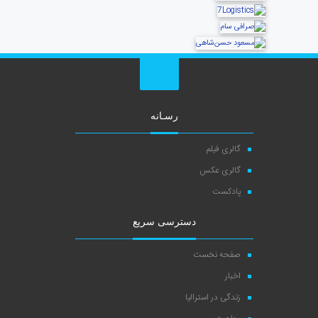
رسـانه
گالری فیلم
گالری عکس
پادکست
دسترسی سریع
صفحه نخست
اخبار
زندگی در استرالیا